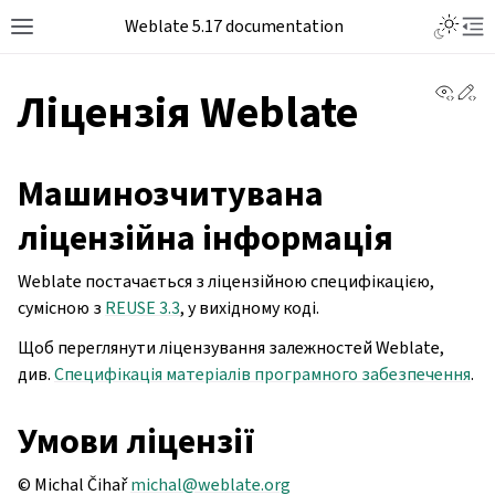
Weblate 5.17 documentation
View 
Ed
Ліцензія Weblate
Машинозчитувана
ліцензійна інформація
Weblate постачається з ліцензійною специфікацією,
сумісною з
REUSE 3.3
, у вихідному коді.
Щоб переглянути ліцензування залежностей Weblate,
див.
Специфікація матеріалів програмного забезпечення
.
Умови ліцензії
© Michal Čihař
michal
@
weblate
.
org