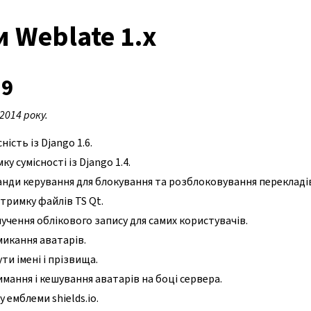
 Weblate 1.x
.9
2014 року.
ність із Django 1.6.
у сумісності із Django 1.4.
нди керування для блокування та розблоковування перекладі
тримку файлів TS Qt.
чення облікового запису для самих користувачів.
икання аватарів.
ти імені і прізвища.
мання і кешування аватарів на боці сервера.
 емблеми shields.io.