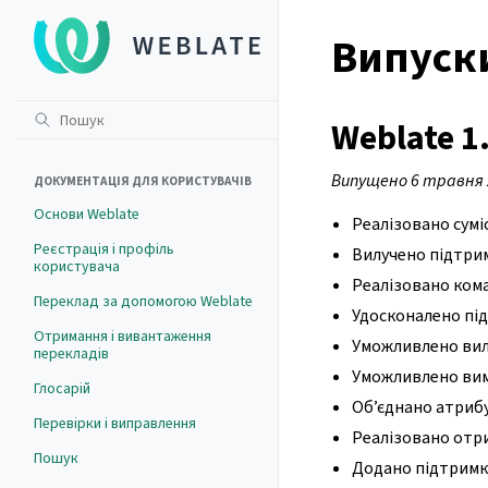
Випуски
Weblate 1
Випущено 6 травня 
ДОКУМЕНТАЦІЯ ДЛЯ КОРИСТУВАЧІВ
Основи Weblate
Реалізовано суміс
Реєстрація і профіль
Вилучено підтримк
користувача
Реалізовано кома
Переклад за допомогою Weblate
Удосконалено під
Отримання і вивантаження
Уможливлено вилу
перекладів
Уможливлено вим
Глосарій
Об’єднано атрибу
Перевірки і виправлення
Реалізовано отри
Пошук
Додано підтримку