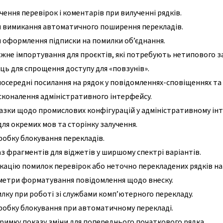
ення перевірок і коментарів при вилученні рядків.
я вимикання автоматичного поширення перекладів.
 оформлення підписки на помилки об’єднання.
жне імпортування для проєктів, які потребують нетипового за
ць для спрощення доступу для «повзунів».
осередні посилання на рядок у повідомленнях-сповіщеннях та
сконалення адміністративного інтерфейсу.
азки щодо промислових конфігурацій у адміністративному інт
ля окремих мов та сторінку залучення.
обку блокування перекладів.
з фрагментів для віджетів у ширшому спектрі варіантів.
кацію помилок перевірок або неточно перекладених рядків на 
етри форматування повідомлення щодо внеску.
ку при роботі зі службами комп’ютерного перекладу.
робку блокування при автоматичному перекладі.
римку показу зміни для попереднього початкового рядка.