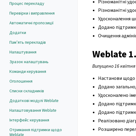
Різноманітні удо
Процес перекладу
Різноманітні удо
Перевірки і виправлення
Удосконалення шв
Автоматичні пропозиції
Додано підтримку
Додатки
Очищення адміні
Пам’ять перекладів
Weblate 1
Налаштування
Зразок налаштувань
Випущено 16 квітня 
Команди керування
Настанови щодо 
Оголошення
Додано загальнод
Списки складників
Удосконалено ім
Додаткові модулі Weblate
Додано підтримку
Налаштовування Weblate
Додано підтримку
Інтерфейс керування
Реалізовано діаг
Розширено перелі
Отримання підтримки щодо
Weblate