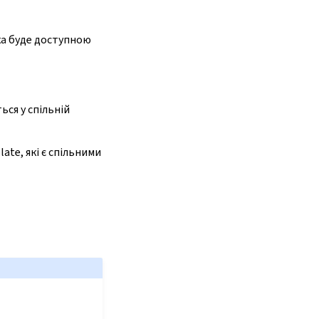
яка буде доступною
ься у спільній
ate, які є спільними