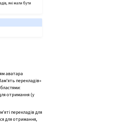
дів, які мали бути
ям аватара
Пам’ять перекладів»
областями:
для отримання (у
’яті перекладів для
ся для отримання,