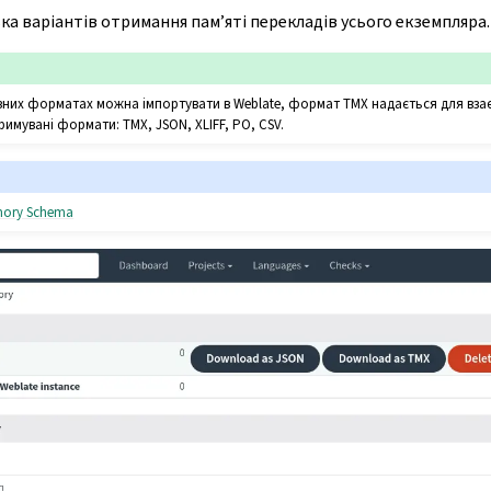
а варіантів отримання пам’яті перекладів усього екземпляра.
різних форматах можна імпортувати в Weblate, формат TMX надається для взає
тримувані формати: TMX, JSON, XLIFF, PO, CSV.
emory Schema