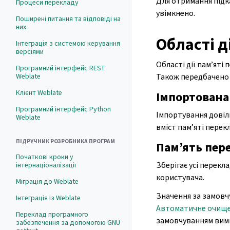
Для отримання підк
Процеси перекладу
увімкнено.
Поширені питання та відповіді на
них
Області д
Інтеграція з системою керування
версіями
Області дії пам’яті
Програмний інтерфейс REST
Weblate
Також передбачено 
Клієнт Weblate
Імпортована
Програмний інтерфейс Python
Імпортування довіл
Weblate
вміст пам’яті перек
ПІДРУЧНИК РОЗРОБНИКА ПРОГРАМ
Пам’ять пер
Початкові кроки у
Зберігає усі перек
інтернаціоналізації
користувача.
Міграція до Weblate
Значення за замовч
Інтеграція із Weblate
Автоматичне очищен
Переклад програмного
замовчуванням вимк
забезпечення за допомогою GNU