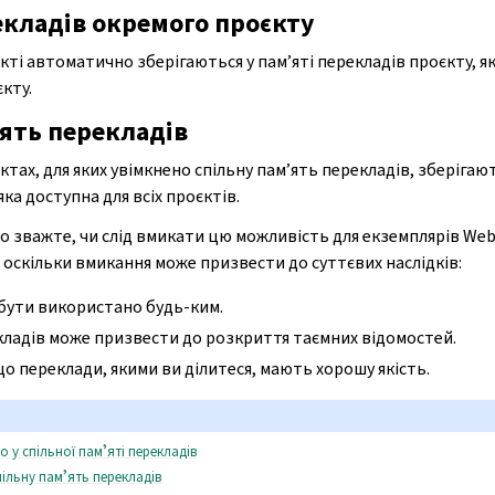
екладів окремого проєкту
єкті автоматично зберігаються у пам’яті перекладів проєкту, 
кту.
ʼять перекладів
ктах, для яких увімкнено спільну пам’ять перекладів, зберігают
яка доступна для всіх проєктів.
о зважте, чи слід вмикати цю можливість для екземплярів Webl
, оскільки вмикання може призвести до суттєвих наслідків:
бути використано будь-ким.
ладів може призвести до розкриття таємних відомостей.
о переклади, якими ви ділитеся, мають хорошу якість.
 у спільної памʼяті перекладів
ільну памʼять перекладів