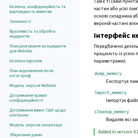
Там є ті сами пункт
Безпека, конфіденційність та
частин або усієї па
відповідність вимогам
основі складника аб
Залежності
верхній частині вік
Вразливість та обробка
Інтерфейс к
інцидентів
Передбачено декільк
План реагування на інциденти
для Weblate
працюють із усією 
параметрами):
Безпека паролем
План відновлення після
dump_memory
катастроф
Експортує пам
Модель загрози Weblate
import_memory
Дотримання правил
Імпортує файл
конфіденційності
Дотримання вимог США щодо
cleanup_memory
контролю
Видаляє всі за
Модель загрози локалізації
Added in version 4.
Зберігання даних