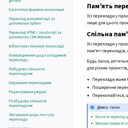
gettext
Пам’ять пер
Багатоплатформна локалізація
Усі переклади у про
Переклад документації за
лише для цього проє
допомогою Sphinx
Спільна пам
Переклад HTML і JavaScript за
допомогою CDN Weblate
Усі переклади у проє
Бібліотеки і пакунки локалізації
пам’яті перекладів, 
Попередження щодо складників
перекладу
Будь ласка, ретельн
для різних проєктів
Побудова спільноти
перекладачів
Переклади може 
Керування перекладами
Поширення перек
Рецензування рядків
Переконайтеся, щ
Розбудова спільноти
перекладачів
Дивись також
Звітування щодо поступу
Вносити переклад до
перекладу
Використовувати сп