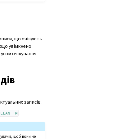
Записи, що очікують
Якщо увімкнено
атусом очікування
дів
ктуальних записів.
.
CLEAN_TM
увачів, щоб вони не