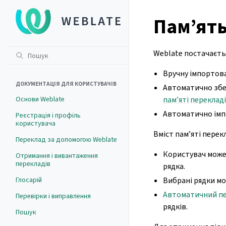
Пам’ять
Weblate постачаєтьс
Вручну імпортова
ДОКУМЕНТАЦІЯ ДЛЯ КОРИСТУВАЧІВ
Автоматично збер
Основи Weblate
пам’яті переклад
Автоматично імп
Реєстрація і профіль
користувача
Вміст пам’яті перек
Переклад за допомогою Weblate
Користувач може
Отримання і вивантаження
перекладів
рядка.
Глосарій
Вибрані рядки м
Автоматичний п
Перевірки і виправлення
рядків.
Пошук