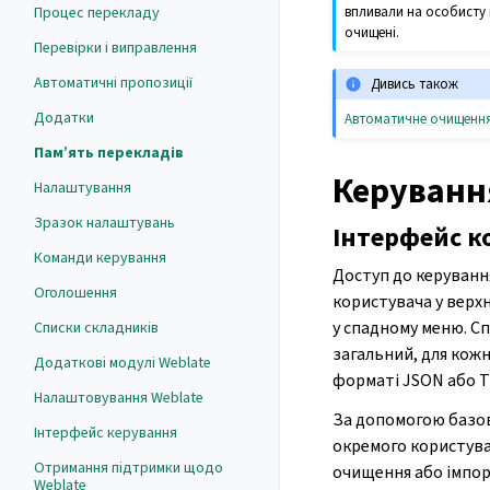
впливали на особисту 
Процес перекладу
очищені.
Перевірки і виправлення
Автоматичні пропозиції
Дивись також
Додатки
Автоматичне очищення 
Пам’ять перекладів
Керуванн
Налаштування
Зразок налаштувань
Інтерфейс к
Команди керування
Доступ до керуванн
Оголошення
користувача у верх
у спадному меню. Сп
Списки складників
загальний, для кожн
Додаткові модулі Weblate
форматі JSON або T
Налаштовування Weblate
За допомогою базов
Інтерфейс керування
окремого користува
Отримання підтримки щодо
очищення або імпор
Weblate