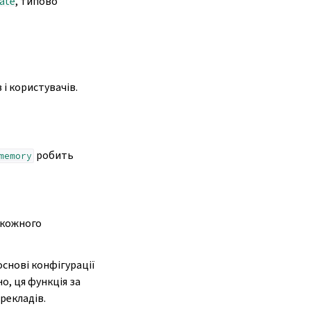
ate
, типово
 і користувачів.
робить
memory
 кожного
снові конфігурації
о, ця функція за
рекладів.