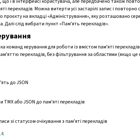
и, що і в інтерфейсі користувача, але передбачено також повт
м’яті перекладів. Можна витерти усі застарілі запис і повторно
о проєкту на вкладці «Адміністрування», яку розташовано сер
на. Далі слід вибрати пункт «Пам’ять перекладів».
ерування
а команд керування для роботи із вмістом пам’яті перекладів
пам’яттю перекладів, без фільтрування за областями (якщо це 
’ять до JSON
и TMX або JSON до пам’яті перекладів
писи зі статусом очікування з пам’яті перекладів
14.