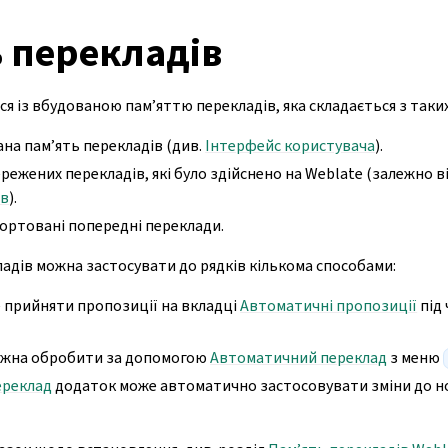
 перекладів
я із вбудованою пам’яттю перекладів, яка складається з таких
на пам’ять перекладів (див.
Інтерфейс користувача
).
ежених перекладів, які було здійснено на Weblate (залежно в
ів
).
ортовані попередні переклади.
ладів можна застосувати до рядків кількома способами:
 прийняти пропозиції на вкладці
Автоматичні пропозиції
під 
ожна обробити за допомогою
Автоматичний переклад
з меню
ереклад
додаток може автоматично застосовувати зміни до но