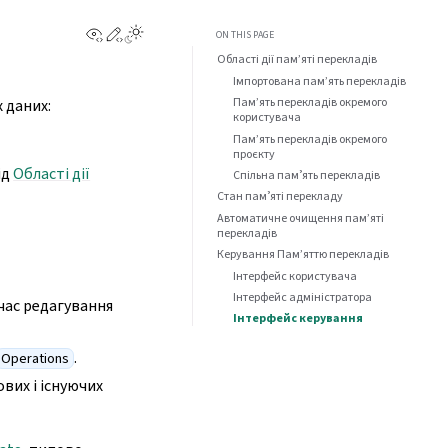
View this page
Edit this page
ON THIS PAGE
Області дії пам’яті перекладів
Імпортована пам’ять перекладів
Пам’ять перекладів окремого
 даних:
користувача
Пам’ять перекладів окремого
проєкту
ід
Області дії
Спільна памʼять перекладів
Стан памʼяті перекладу
Автоматичне очищення пам’яті
перекладів
Керування Пам’яттю перекладів
Інтерфейс користувача
Інтерфейс адміністратора
час редагування
Інтерфейс керування
.
Operations
вих і існуючих