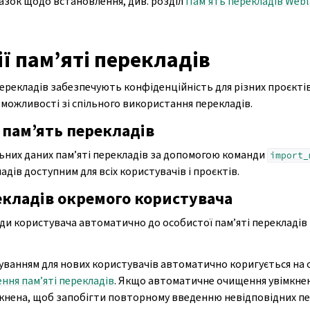
азок щодо встановлення, див. розділ
Пам’ять перекладів Webl
ії пам’яті перекладів
 перекладів забезпечують конфіденційність для різних проєктів
можливості зі спільного використання перекладів.
 пам’ять перекладів
ьних даних пам’яті перекладів за допомогою команди
import_
ладів доступним для всіх користувачів і проєктів.
екладів окремого користувача
лади користувача автоматично до особистої пам’яті перекладів
уванням для нових користувачів автоматично коригується на о
ня пам’яті перекладів
. Якщо автоматичне очищення увімкнен
нена, щоб запобігти повторному введенню невідповідних пе