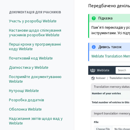
Передбачено декільк
ДОКУМЕНТАЦІЯ ДЛЯ УЧАСНИКІВ
Підказка
Участь у розробці Weblate
Пам’яті перекладів у 
Настанови щодо спілкування
інструментами. Усі під
учасників розробки Weblate
Перші кроки у програмуванні
Дивись також
коду Weblate
Weblate Translation M
Початковий код Weblate
Діагностика у Weblate
Посприяйте документуванню
Weblate
Нутрощі Weblate
Розробка додатків
Оболонка Weblate
Надсилання звітів щодо вад у
Weblate