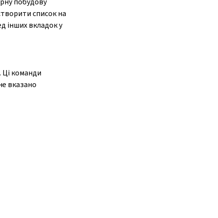
орну побудову
 створити список на
ед інших вкладок у
. Ці команди
не вказано