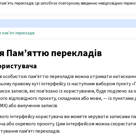
пам’ять перекладів. Це запобігає повторному введенню невідповідних перекла
пам’яті перекладів
я Пам’яттю перекладів
ористувача
я особистою пам’яттю перекладів можна отримати натисканн
ньому правому куті інтерфейсу із наступним вибором пункту «
исок записів, які пов’язано із користувачем, буде поділено за 
ого відповідного проєкту, складника або мови, — із пунктами 
MX) або вилучення записів.
ого інтерфейсу користувача ви можете керувати записами пам
ча або окремого проєкту. Цим інтерфейсом можна скористати
тування пам’яті перекладів.