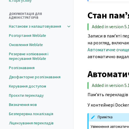
Історії успіху
Стан памʼ
ДОКУМЕНТАЦІЯ ДЛЯ
АДМІНІСТРАТОРІВ
Added in version 5.
Настанови з налаштовування
Записи в пам’яті пе
Розгортання Weblate
на розгляд, включаю
Оновлення Weblate
Автоматичне очищен
Резервне копіювання і
автоматично видаля
пересування Weblate
Розпізнавання
Автомати
Двофакторне розпізнавання
Added in version 5.
Керування доступом
Пам’ять перекладів
Проєкти перекладу
У контейнері Docke
Визначення мов
Безперервна локалізація
Примітка
Ліцензування перекладів
Увімкнення автоматичн