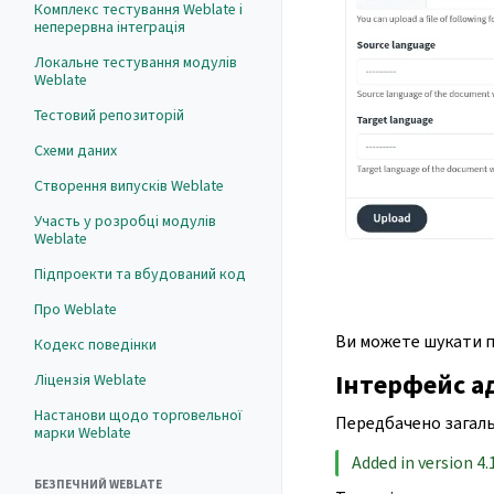
Комплекс тестування Weblate і
неперервна інтеграція
Локальне тестування модулів
Weblate
Тестовий репозиторій
Схеми даних
Створення випусків Weblate
Участь у розробці модулів
Weblate
Підпроекти та вбудований код
Про Weblate
Ви можете шукати пе
Кодекс поведінки
Інтерфейс а
Ліцензія Weblate
Настанови щодо торговельної
Передбачено загаль
марки Weblate
Added in version 4.
БЕЗПЕЧНИЙ WEBLATE