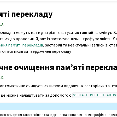
яті перекладу
13.
рекладів можуть мати два різні статуси:
активний
та
очікує
. 
ться до пропозицій, але із застосуванням штрафу за якість. 
ня пам’яті перекладів
, застарілі та неактуальні записи зі ст
ються після затвердження перекладу.
чне очищення пам’яті перекла
13.
 автоматично очищується шляхом видалення застарілих та неа
r це можна налаштувати за допомогою
WEBLATE_DEFAULT_AUTO
ого очищення також змінює стандартне значення для нових профілів корист