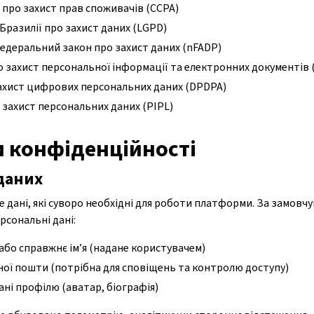
 про захист прав споживачів (CCPA)
Бразилії про захист даних (LGPD)
деральний закон про захист даних (nFADP)
 захист персональної інформації та електронних документів 
захист цифрових персональних даних (DPDPA)
захист персональних даних (PIPL)
 конфіденційності
 даних
е дані, які суворо необхідні для роботи платформи. За замов
рсональні дані:
 або справжнє ім’я (надане користувачем)
ої пошти (потрібна для сповіщень та контролю доступу)
ні профілю (аватар, біографія)