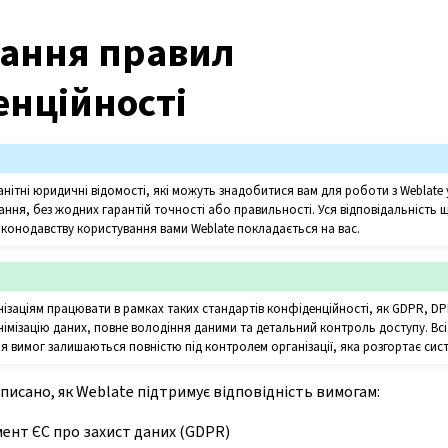
ання правил
енційності
анітні юридичні відомості, які можуть знадобитися вам для роботи з Weblate 
вання, без жодних гарантій точності або правильності. Уся відповідальність
законодавству користування вами Weblate покладається на вас.
нізаціям працювати в рамках таких стандартів конфіденційності, як GDPR, DPD
імізацію даних, повне володіння даними та детальний контроль доступу. Вс
я вимог залишаються повністю під контролем організації, яка розгортає сист
писано, як Weblate підтримує відповідність вимогам:
ент ЄС про захист даних (GDPR)