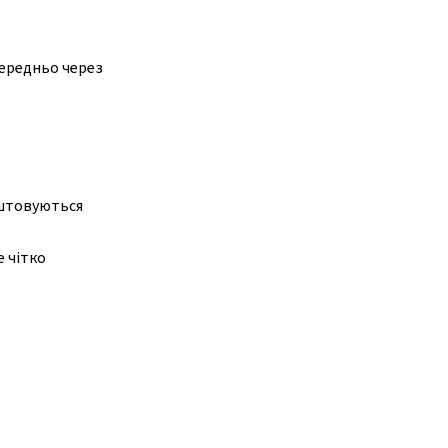
ередньо через
аштовуються
е чітко