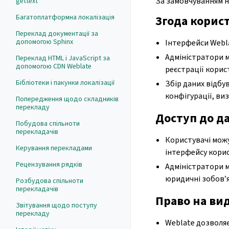
За замовчуванням н
gettext
Багатоплатформна локалізація
Згода корист
Переклад документації за
допомогою Sphinx
Інтерфейси Webl
Адміністратори м
Переклад HTML і JavaScript за
допомогою CDN Weblate
реєстрації корис
Бібліотеки і пакунки локалізації
Збір даних відбу
конфігурації, ви
Попередження щодо складників
перекладу
Доступ до да
Побудова спільноти
перекладачів
Користувачі можу
Керування перекладами
інтерфейсу корис
Рецензування рядків
Адміністратори 
юридичні зобов’я
Розбудова спільноти
перекладачів
Право на ви
Звітування щодо поступу
перекладу
Weblate дозволяє