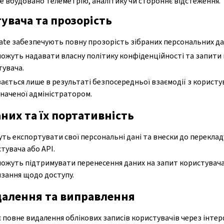
е вбудовано телеметрію, аналітику чи стороннє відстеження.
увача та прозорість
ate забезпечують повну прозорість зібраних персональних да
ожуть надавати власну політику конфіденційності та запити н
тувача.
вається лише в результаті безпосередньої взаємодії з корист
значеної адміністратором.
них та їх портативність
ть експортувати свої персональні дані та внески до перекла
тувача або API.
можуть підтримувати перенесення даних на запит користувач
зання щодо доступу.
далення та виправлення
 повне видалення облікових записів користувачів через інте