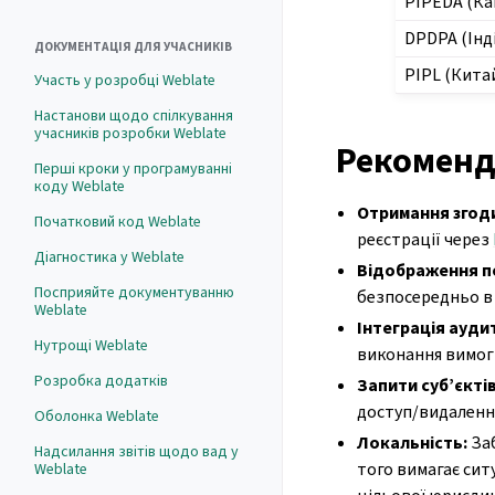
PIPEDA (Ка
DPDPA (Інді
ДОКУМЕНТАЦІЯ ДЛЯ УЧАСНИКІВ
PIPL (Кита
Участь у розробці Weblate
Настанови щодо спілкування
учасників розробки Weblate
Рекоменд
Перші кроки у програмуванні
коду Weblate
Отримання згод
Початковий код Weblate
реєстрації через
Діагностика у Weblate
Відображення п
Посприяйте документуванню
безпосередньо в 
Weblate
Інтеграція ауди
Нутрощі Weblate
виконання вимог
Розробка додатків
Запити суб’єкті
доступ/видаленн
Оболонка Weblate
Локальність:
Заб
Надсилання звітів щодо вад у
того вимагає сит
Weblate