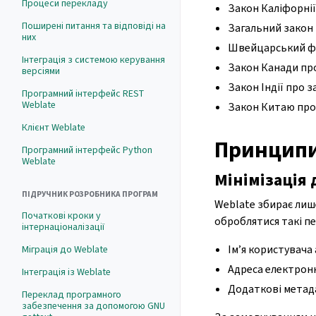
Процеси перекладу
Закон Каліфорнії
Поширені питання та відповіді на
Загальний закон 
них
Швейцарський фе
Інтеграція з системою керування
Закон Канади про
версіями
Закон Індії про 
Програмний інтерфейс REST
Weblate
Закон Китаю про 
Клієнт Weblate
Принципи
Програмний інтерфейс Python
Weblate
Мінімізація
ПІДРУЧНИК РОЗРОБНИКА ПРОГРАМ
Weblate збирає лиш
Початкові кроки у
оброблятися такі пе
інтернаціоналізації
Ім’я користувача
Міграція до Weblate
Адреса електронн
Інтеграція із Weblate
Додаткові метада
Переклад програмного
забезпечення за допомогою GNU