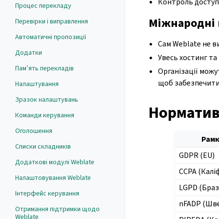
Контроль доступу
Процес перекладу
Міжнародні 
Перевірки і виправлення
Автоматичні пропозиції
Сам Weblate не в
Додатки
Увесь хостинг т
Пам’ять перекладів
Організації можу
щоб забезпечити 
Налаштування
Зразок налаштувань
Норматив
Команди керування
Оголошення
Рам
Списки складників
GDPR (EU)
Додаткові модулі Weblate
CCPA (Калі
Налаштовування Weblate
LGPD (Браз
Інтерфейс керування
nFADP (Шве
Отримання підтримки щодо
Weblate