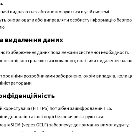
а.
вачі видаляються або анонімізуються в усій системі.
уть оновлювати або виправляти особисту інформацію безпос
лю.
та видалення даних
ного збереження даних поза межами системної необхідності.
рвні копії контролюються локально; політики видалення нал
сторонніми розробниками заборонено, окрім випадків, коли ц
іністраторами.
конфіденційність
ій користувача (HTTPS) потрібен зашифрований TLS.
іни дозволів та інші події безпеки реєструються.
ація SIEM (через GELF) забезпечує дотримання вимог аудиту.