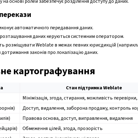
 на основі ролей забезпечує розділення доступу до даних.
перекази
иконує автоматичного передавання даних.
а розташування даних керуються системним оператором.
ть розміщувати Weblate в межах певних юрисдикцій (наприклад,
дотримання законів про локалізацію даних.
не картографування
ка
Стан підтримка Weblate
Мінімізація, згода, стирання, можливість перевірки
форнія)
Доступ, видалення, заборона продажу, контроль к
илія)
Правова основа, доступ, виправлення, видалення
йцарія)
Обмеження цілей, згода, прозорість