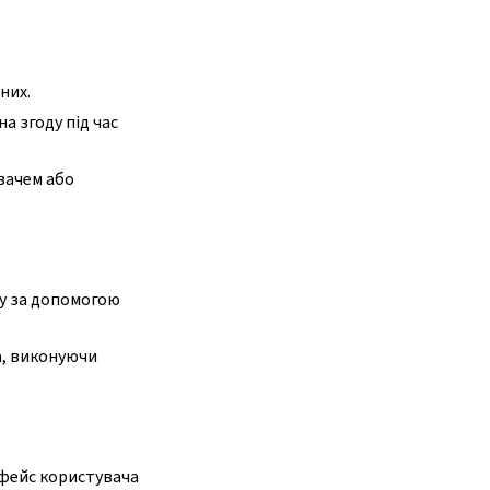
них.
а згоду під час
увачем або
ду за допомогою
а, виконуючи
рфейс користувача