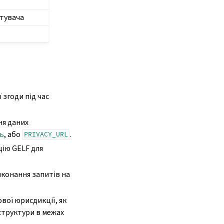
стувача
згоди під час
ня даних
ь
, або
.
PRIVACY_URL
ію GELF для
иконання запитів на
вої юрисдикції, як
структури в межах