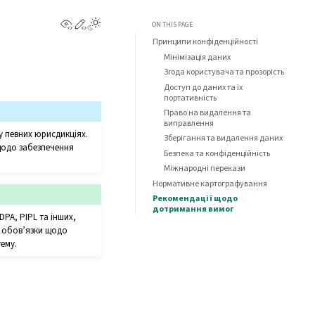
View this page
Edit this page
ON THIS PAGE
Принципи конфіденційності
Мінімізація даних
Згода користувача та прозорість
Доступ до даних та їх
портативність
Право на видалення та
виправлення
у певних юрисдикціях.
Зберігання та видалення даних
 щодо забезпечення
Безпека та конфіденційність
Міжнародні перекази
Нормативне картографування
Рекомендації щодо
дотримання вимог
PA, PIPL та інших,
і обов’язки щодо
ему.