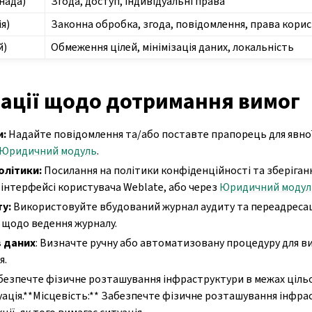
нада)
Згода, доступ, індивідуальні права
я)
Законна обробка, згода, повідомлення, права кори
й)
Обмеження цілей, мінімізація даних, локальність
ації щодо дотримання вимог
и:
Надайте повідомлення та/або поставте прапорець для явної 
Юридичний модуль
.
олітики:
Посилання на політики конфіденційності та зберіган
інтерфейсі користувача Weblate, або через
Юридичний модул
ту:
Використовуйте вбудований журнал аудиту та переадресац
 щодо ведення журналу.
в даних
: Визначте ручну або автоматизовану процедуру для в
я.
езпечте фізичне розташування інфраструктури в межах цільо
уація.**Місцевість:** Забезпечте фізичне розташування інфра