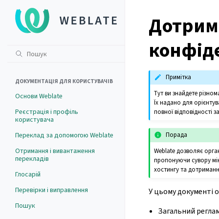
Дотрим
конфід
Примітка
ДОКУМЕНТАЦІЯ ДЛЯ КОРИСТУВАЧІВ
Тут ви знайдете різном
Основи Weblate
Їх надано для орієнту
Реєстрація і профіль
повної відповідності 
користувача
Переклад за допомогою Weblate
Порада
Отримання і вивантаження
Weblate дозволяє орга
перекладів
пропонуючи сувору мін
хостингу та дотриманн
Глосарій
Перевірки і виправлення
У цьому документі о
Пошук
Загальний реглам