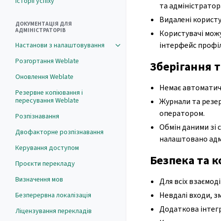
Історії успіху
та адміністратор
Видалені користу
ДОКУМЕНТАЦІЯ ДЛЯ
АДМІНІСТРАТОРІВ
Користувачі мож
інтерфейс профі
Настанови з налаштовування
Розгортання Weblate
Зберігання 
Оновлення Weblate
Немає автоматич
Резервне копіювання і
пересування Weblate
Журнали та резе
оператором.
Розпізнавання
Обмін даними зі 
Двофакторне розпізнавання
налаштовано адм
Керування доступом
Безпека та 
Проєкти перекладу
Визначення мов
Для всіх взаємод
Невдалі входи, зм
Безперервна локалізація
Додаткова інтегр
Ліцензування перекладів