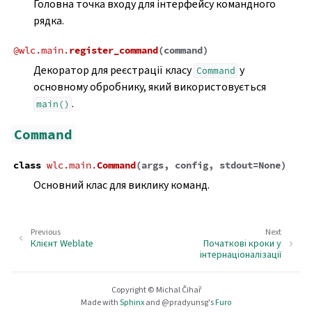
Головна точка входу для інтерфейсу командного
рядка.
@
wlc.main.
register_command
(
command
)
Декоратор для реєстрації класу
у
Command
основному обробнику, який використовується
.
main()
Command
class
wlc.main.
Command
(
args
,
config
,
stdout
=
None
)
Основний клас для виклику команд.
Previous
Next
Клієнт Weblate
Початкові кроки у
інтернаціоналізації
Copyright © Michal Čihař
Made with
Sphinx
and
@pradyunsg
's
Furo