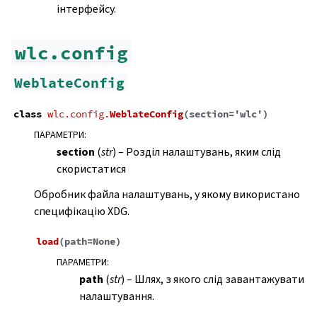
інтерфейсу.
wlc.config
WeblateConfig
class
wlc.config.
WeblateConfig
(
section
=
'wlc'
)
ПАРАМЕТРИ
:
section
(
str
) – Розділ налаштувань, яким слід
скористатися
Обробник файла налаштувань, у якому використано
специфікацію XDG.
load
(
path
=
None
)
ПАРАМЕТРИ
:
path
(
str
) – Шлях, з якого слід завантажувати
налаштування.