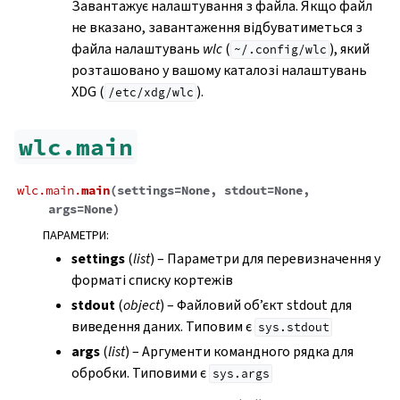
Завантажує налаштування з файла. Якщо файл
не вказано, завантаження відбуватиметься з
файла налаштувань
wlc
(
), який
~/.config/wlc
розташовано у вашому каталозі налаштувань
XDG (
).
/etc/xdg/wlc
wlc.main
wlc.main.
main
(
settings
=
None
,
stdout
=
None
,
args
=
None
)
ПАРАМЕТРИ
:
settings
(
list
) – Параметри для перевизначення у
форматі списку кортежів
stdout
(
object
) – Файловий об’єкт stdout для
виведення даних. Типовим є
sys.stdout
args
(
list
) – Аргументи командного рядка для
обробки. Типовими є
sys.args