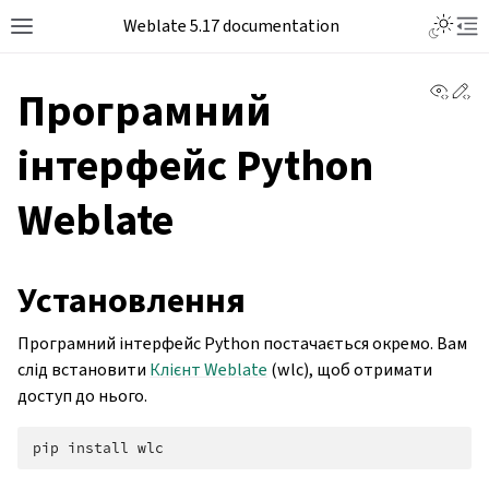
Weblate 5.17 documentation
View 
Ed
Програмний
інтерфейс Python
Weblate
Установлення
Програмний інтерфейс Python постачається окремо. Вам
слід встановити
Клієнт Weblate
(wlc), щоб отримати
доступ до нього.
pip
install