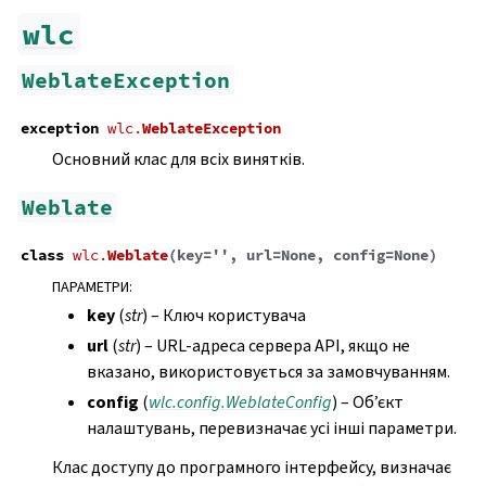
wlc
WeblateException
exception
wlc.
WeblateException
Основний клас для всіх винятків.
Weblate
class
wlc.
Weblate
(
key
=
''
,
url
=
None
,
config
=
None
)
ПАРАМЕТРИ
:
key
(
str
) – Ключ користувача
url
(
str
) – URL-адреса сервера API, якщо не
вказано, використовується за замовчуванням.
config
(
wlc.config.WeblateConfig
) – Об’єкт
налаштувань, перевизначає усі інші параметри.
Клас доступу до програмного інтерфейсу, визначає