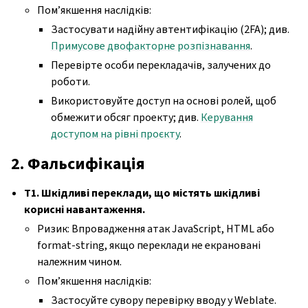
Пом’якшення наслідків:
Застосувати надійну автентифікацію (2FA); див.
Примусове двофакторне розпізнавання
.
Перевірте особи перекладачів, залучених до
роботи.
Використовуйте доступ на основі ролей, щоб
обмежити обсяг проекту; див.
Керування
доступом на рівні проєкту
.
2. Фальсифікація
T1. Шкідливі переклади, що містять шкідливі
корисні навантаження.
Ризик: Впровадження атак JavaScript, HTML або
format-string, якщо переклади не екрановані
належним чином.
Пом’якшення наслідків:
Застосуйте сувору перевірку вводу у Weblate.