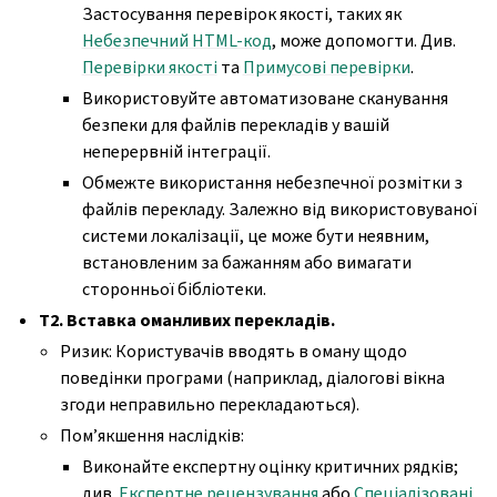
Застосування перевірок якості, таких як
Небезпечний HTML-код
, може допомогти. Див.
Перевірки якості
та
Примусові перевірки
.
Використовуйте автоматизоване сканування
безпеки для файлів перекладів у вашій
неперервній інтеграції.
Обмежте використання небезпечної розмітки з
файлів перекладу. Залежно від використовуваної
системи локалізації, це може бути неявним,
встановленим за бажанням або вимагати
сторонньої бібліотеки.
T2. Вставка оманливих перекладів.
Ризик: Користувачів вводять в оману щодо
поведінки програми (наприклад, діалогові вікна
згоди неправильно перекладаються).
Пом’якшення наслідків:
Виконайте експертну оцінку критичних рядків;
див.
Експертне рецензування
або
Спеціалізовані