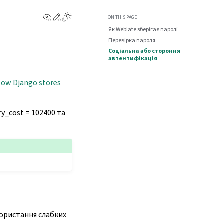
View this page
Edit this page
ON THIS PAGE
Як Weblate зберігає паролі
Перевірка пароля
Соціальна або стороння
автентифікація
ow Django stores
y_cost = 102400 та
користання слабких