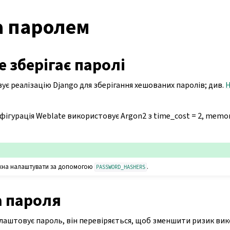
а паролем
e зберігає паролі
є реалізацію Django для зберігання хешованих паролів; див.
H
ігурація Weblate використовує Argon2 з time_cost = 2, memor
жна налаштувати за допомогою
.
PASSWORD_HASHERS
а пароля
лаштовує пароль, він перевіряється, щоб зменшити ризик ви