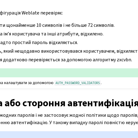
ігурація Weblate перевіряє:
ти щонайменше 10 символів і не більше 72 символів.
 ім’я користувача та інші атрибути, відхилено.
адто простий пароль відхиляється.
, який нещодавно використовувався користувачем, відхиляєт
я додатково перевіряється за допомогою алгоритму zxcvbn.
на налаштувати за допомогою
.
AUTH_PASSWORD_VALIDATORS
а або стороння автентифікаці
 жодних паролів і не застосовує жодної політики щодо паролі
онню автентифікацію. У такому випадку паролі повністю керую