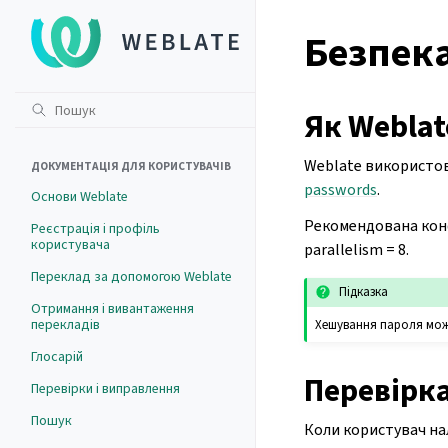
Безпек
Як Weblat
Weblate використову
ДОКУМЕНТАЦІЯ ДЛЯ КОРИСТУВАЧІВ
passwords
.
Основи Weblate
Рекомендована конф
Реєстрація і профіль
користувача
parallelism = 8.
Переклад за допомогою Weblate
Підказка
Отримання і вивантаження
перекладів
Хешування пароля мо
Глосарій
Перевірк
Перевірки і виправлення
Пошук
Коли користувач на