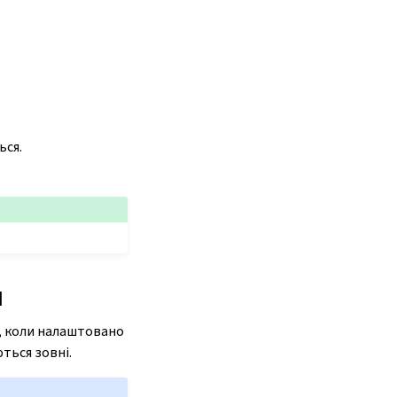
ься.
я
в, коли налаштовано
ться зовні.