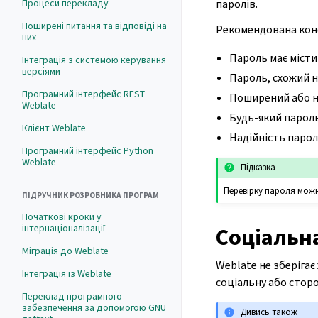
паролів.
Процеси перекладу
Поширені питання та відповіді на
Рекомендована конф
них
Пароль має місти
Інтеграція з системою керування
версіями
Пароль, схожий на
Програмний інтерфейс REST
Поширений або н
Weblate
Будь-який пароль
Клієнт Weblate
Надійність парол
Програмний інтерфейс Python
Weblate
Підказка
Перевірку пароля мож
ПІДРУЧНИК РОЗРОБНИКА ПРОГРАМ
Початкові кроки у
інтернаціоналізації
Соціальн
Міграція до Weblate
Weblate не зберігає
Інтеграція із Weblate
соціальну або стор
Переклад програмного
забезпечення за допомогою GNU
Дивись також