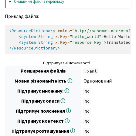
Очищення файлів перекладу
Приклад файла:
<ResourceDictionary
xmlns=
"http://schemas.microsoft.
<system:String
x:Key=
"hello_world"
>
Hello
World!
<
<system:String
x:Key=
"resource_key"
>
Translated
v
</ResourceDictionary>
Підтримувані можливості
Розширення файлів
.xaml
Мовна різноманітність
ⓘ
Одномовний
Підтримує множину:
ⓘ
No
Підтримує описи
ⓘ
No
Підтримує пояснення
ⓘ
No
Підтримує контекст
ⓘ
No
Підтримує розташування
ⓘ
No