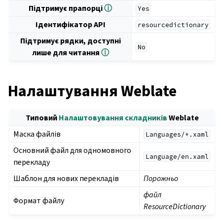
Підтримує прапорці
ⓘ
Yes
Ідентифікатор API
resourcedictionary
Підтримує рядки, доступні
No
лише для читання
ⓘ
Налаштування Weblate
Типовий
Налаштовування складників
Weblate
Маска файлів
Languages/*.xaml
Основний файл для одномовного
Language/en.xaml
перекладу
Шаблон для нових перекладів
Порожньо
файл
Формат файлу
ResourceDictionary