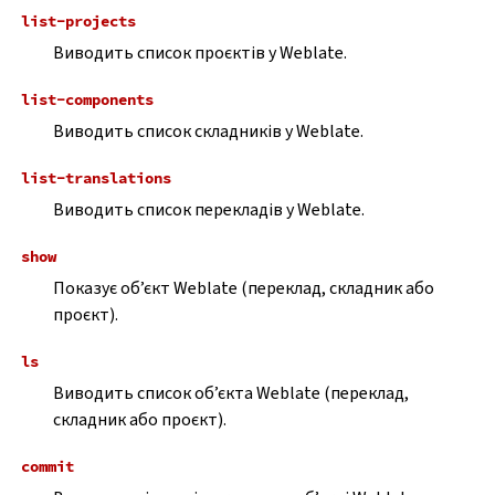
list-projects
Виводить список проєктів у Weblate.
list-components
Виводить список складників у Weblate.
list-translations
Виводить список перекладів у Weblate.
show
Показує об’єкт Weblate (переклад, складник або
проєкт).
ls
Виводить список об’єкта Weblate (переклад,
складник або проєкт).
commit