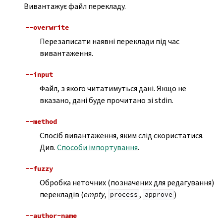
Вивантажує файл перекладу.
--overwrite
Перезаписати наявні переклади під час
вивантаження.
--input
Файл, з якого читатимуться дані. Якщо не
вказано, дані буде прочитано зі stdin.
--method
Спосіб вивантаження, яким слід скористатися.
Див.
Способи імпортування
.
--fuzzy
Обробка неточних (позначених для редагування)
перекладів (
empty
,
,
)
process
approve
--author-name