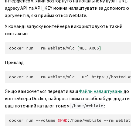
інтерфейсом, який розгорнуто на локальному вузлі. URL-
адресу API та API_KEY можна налаштувати за допомогою
аргументів, які приймаються Weblate.
У команді запуску контейнера використовують такий
синтаксис:
docker
run
--rm
weblate/wlc
[
WLC_ARGS
]
Приклад:
docker
run
--rm
weblate/wlc
--url
https://hosted.web
Якщо вам хочеться передати ваш
Файли налаштувань
до
контейнера Docker, найпростішим способом буде додати
ваш поточний каталог томом
:
/home/weblate
docker
run
--volume
$PWD
:/home/weblate
--rm
weblate/