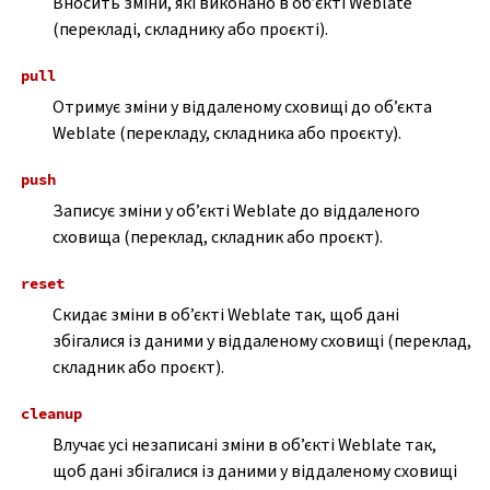
Вносить зміни, які виконано в об’єкті Weblate
(перекладі, складнику або проєкті).
pull
Отримує зміни у віддаленому сховищі до об’єкта
Weblate (перекладу, складника або проєкту).
push
Записує зміни у об’єкті Weblate до віддаленого
сховища (переклад, складник або проєкт).
reset
Скидає зміни в об’єкті Weblate так, щоб дані
збігалися із даними у віддаленому сховищі (переклад,
складник або проєкт).
cleanup
Влучає усі незаписані зміни в об’єкті Weblate так,
щоб дані збігалися із даними у віддаленому сховищі