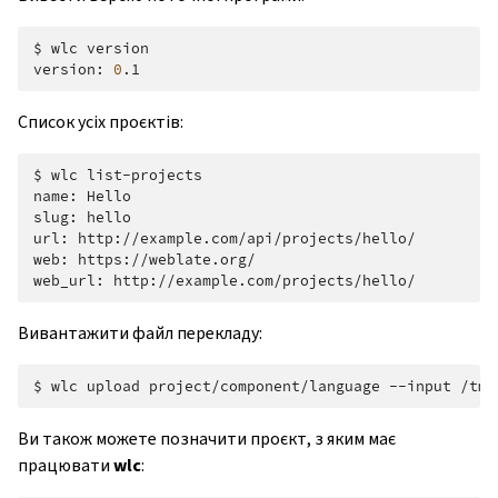
$
wlc
version

version:
0
Список усіх проєктів:
$
wlc
list-projects

name:
Hello

slug:
hello

url:
http://example.com/api/projects/hello/

web:
https://weblate.org/

web_url:
Вивантажити файл перекладу:
$
wlc
upload
project/component/language
--input
Ви також можете позначити проєкт, з яким має
працювати
wlc
: