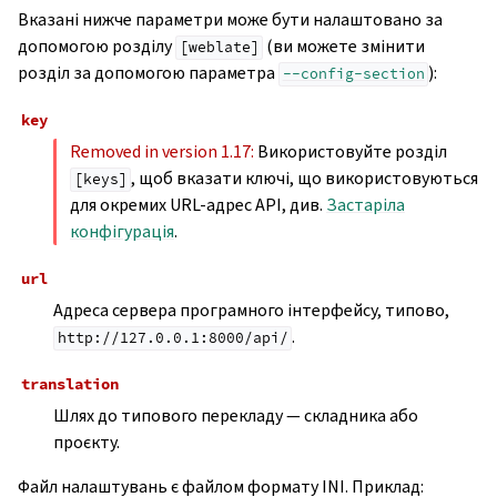
Вказані нижче параметри може бути налаштовано за
допомогою розділу
(ви можете змінити
[weblate]
розділ за допомогою параметра
):
--config-section
key
Removed in version 1.17:
Використовуйте розділ
, щоб вказати ключі, що використовуються
[keys]
для окремих URL-адрес API, див.
Застаріла
конфігурація
.
url
Адреса сервера програмного інтерфейсу, типово,
.
http://127.0.0.1:8000/api/
translation
Шлях до типового перекладу — складника або
проєкту.
Файл налаштувань є файлом формату INI. Приклад: