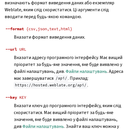
визначають формат виведення даних або екземпляр
Weblate, яким слід скористатися. Ці аргументи слід
вводити перед будь-якою командою.
--format
{csv,json,text,html}
Вказати формат виведення даних.
--url
URL
Вказати адресу програмного інтерфейсу. Має вищий
пріоритет за будь-яке значення, яке буде виявлено у
файлі налаштувань, див.
Файли налаштувань
. Адреса
має завершуватися
. Приклад:
/api/
.
https://hosted.weblate.org/api/
--key
KEY
Вказати ключ до програмного інтерфейсу, яким слід
скористатися. Має вищий пріоритет за будь-яке
значення, яке буде виявлено у файлі налаштувань,
див
Файли налаштувань
. Знайти ваш ключ можна у