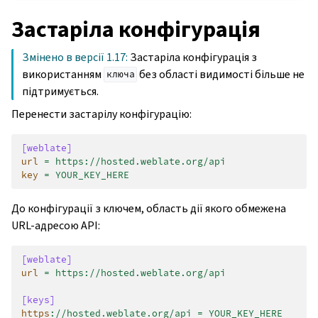
Застаріла конфігурація
Змінено в версії 1.17:
Застаріла конфігурація з
використанням
без області видимості більше не
ключа
підтримується.
Перенести застарілу конфігурацію:
[weblate]
url
=
https://hosted.weblate.org/api
key
=
YOUR_KEY_HERE
До конфігурації з ключем, область дії якого обмежена
URL-адресою API:
[weblate]
url
=
https://hosted.weblate.org/api
[keys]
https
:
//hosted.weblate.org/api = YOUR_KEY_HERE