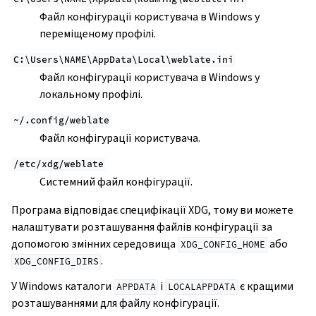
Файл конфігурації користувача в Windows у
переміщеному профілі.
C:\Users\NAME\AppData\Local\weblate.ini
Файл конфігурації користувача в Windows у
локальному профілі.
~/.config/weblate
Файл конфігурації користувача.
/etc/xdg/weblate
Системний файл конфігурації.
Програма відповідає специфікації XDG, тому ви можете
налаштувати розташування файлів конфігурації за
допомогою змінних середовища
або
XDG_CONFIG_HOME
.
XDG_CONFIG_DIRS
У Windows каталоги
і
є кращими
APPDATA
LOCALAPPDATA
розташуваннями для файлу конфігурації.