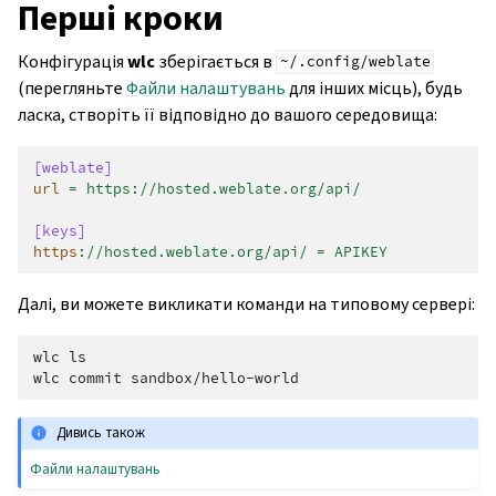
Перші кроки
Конфігурація
wlc
зберігається в
~/.config/weblate
(перегляньте
Файли налаштувань
для інших місць), будь
ласка, створіть її відповідно до вашого середовища:
[weblate]
url
=
https://hosted.weblate.org/api/
[keys]
https
:
//hosted.weblate.org/api/ = APIKEY
Далі, ви можете викликати команди на типовому сервері:
wlc ls
wlc commit sandbox/hello-world
Дивись також
Файли налаштувань