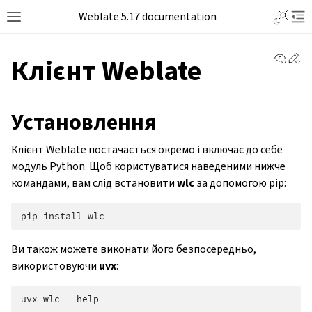
Weblate 5.17 documentation
View 
Ed
Клієнт Weblate
Установлення
Клієнт Weblate постачається окремо і включає до себе
модуль Python. Щоб користуватися наведеними нижче
командами, вам слід встановити
wlc
за допомогою pip:
pip
install
Ви також можете виконати його безпосередньо,
використовуючи
uvx
:
uvx
wlc