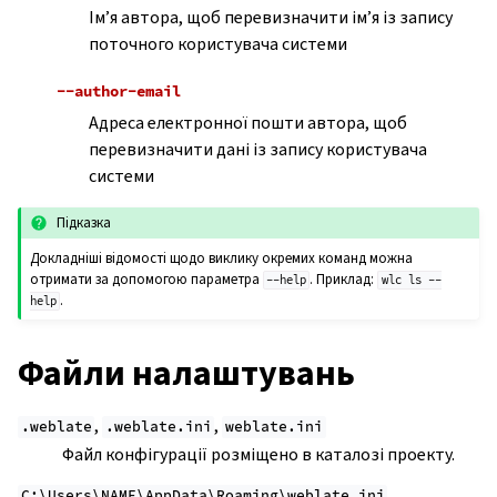
Ім’я автора, щоб перевизначити ім’я із запису
поточного користувача системи
--author-email
Адреса електронної пошти автора, щоб
перевизначити дані із запису користувача
системи
Підказка
Докладніші відомості щодо виклику окремих команд можна
отримати за допомогою параметра
. Приклад:
--help
wlc
ls
--
.
help
Файли налаштувань
,
,
.weblate
.weblate.ini
weblate.ini
Файл конфігурації розміщено в каталозі проекту.
C:\Users\NAME\AppData\Roaming\weblate.ini