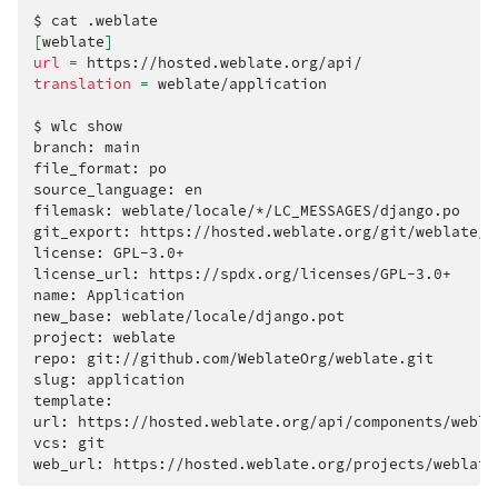
$
cat
[
weblate
]
url
=
translation
=
weblate/application

$
wlc
show

branch:
main

file_format:
po

source_language:
en

filemask:
weblate/locale/*/LC_MESSAGES/django.po

git_export:
https://hosted.weblate.org/git/weblate/ap
license:
GPL-3.0+

license_url:
https://spdx.org/licenses/GPL-3.0+

name:
Application

new_base:
weblate/locale/django.pot

project:
weblate

repo:
git://github.com/WeblateOrg/weblate.git

slug:
application

template:

url:
https://hosted.weblate.org/api/components/weblat
vcs:
git

web_url: