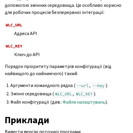
допомогою змінних середовища. Це особливо корисно
для робочих процесів безперервної інтеграції:
WLC_URL
Адреса API
WLC_KEY
Ключ до API
Порядок пріоритету параметрів конфігурації (від
найвищого до найнижчого) такий:
Аргументи командного рядка (
,
).
--url
--key
Змінні середовища (
,
).
WLC_URL
WLC_KEY
Файл конфігурації (див.:
Файли налаштувань
).
Приклади
Вивести версію поточної програми: