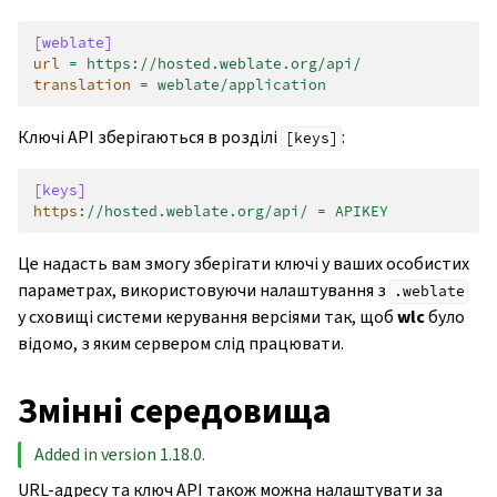
[weblate]
url
=
https://hosted.weblate.org/api/
translation
=
weblate/application
Ключі API зберігаються в розділі
:
[keys]
[keys]
https
:
//hosted.weblate.org/api/ = APIKEY
Це надасть вам змогу зберігати ключі у ваших особистих
параметрах, використовуючи налаштування з
.weblate
у сховищі системи керування версіями так, щоб
wlc
було
відомо, з яким сервером слід працювати.
Змінні середовища
Added in version 1.18.0.
URL-адресу та ключ API також можна налаштувати за