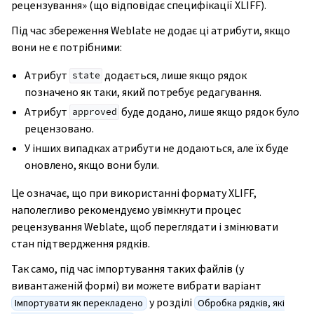
рецензування» (що відповідає специфікації XLIFF).
Під час збереження Weblate не додає ці атрибути, якщо
вони не є потрібними:
Атрибут
додається, лише якщо рядок
state
позначено як таки, який потребує редагування.
Атрибут
буде додано, лише якщо рядок було
approved
рецензовано.
У інших випадках атрибути не додаються, але їх буде
оновлено, якщо вони були.
Це означає, що при використанні формату XLIFF,
наполегливо рекомендуємо увімкнути процес
рецензування Weblate, щоб переглядати і змінювати
стан підтвердження рядків.
Так само, під час імпортування таких файлів (у
вивантаженій формі) ви можете вибрати варіант
у розділі
Імпортувати як перекладено
Обробка рядків, які