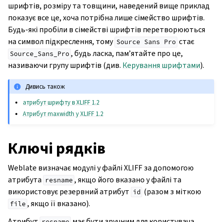
шрифтів, розміру та товщини, наведений вище приклад
показує все це, хоча потрібна лише сімейство шрифтів.
Будь-які пробіли в сімействі шрифтів перетворюються
на символ підкреслення, тому
стає
Source
Sans
Pro
, будь ласка, пам’ятайте про це,
Source_Sans_Pro
називаючи групу шрифтів (див.
Керування шрифтами
).
Дивись також
атрибут шрифту в XLIFF 1.2
Атрибут maxwidth у XLIFF 1.2
Ключі рядків
Weblate визначає модулі у файлі XLIFF за допомогою
атрибута
, якщо його вказано у файлі та
resname
використовує резервний атрибут
(разом з міткою
id
, якщо її вказано).
file
Атрибут
має бути зручним для користувача
resname