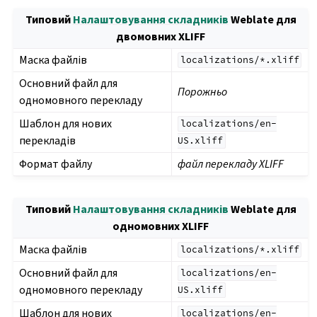
Типовий
Налаштовування складників
Weblate для
двомовних XLIFF
Маска файлів
localizations/*.xliff
Основний файл для
Порожньо
одномовного перекладу
Шаблон для нових
localizations/en-
перекладів
US.xliff
Формат файлу
файл перекладу XLIFF
Типовий
Налаштовування складників
Weblate для
одномовних XLIFF
Маска файлів
localizations/*.xliff
Основний файл для
localizations/en-
одномовного перекладу
US.xliff
Шаблон для нових
localizations/en-