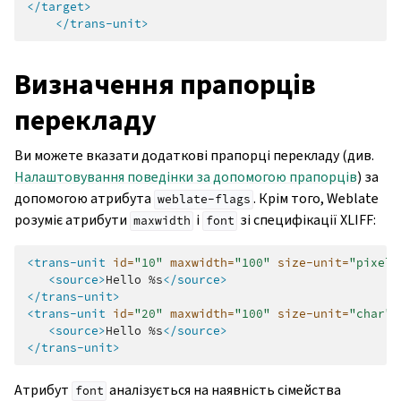
</target>
</trans-unit>
Визначення прапорців
перекладу
Ви можете вказати додаткові прапорці перекладу (див.
Налаштовування поведінки за допомогою прапорців
) за
допомогою атрибута
. Крім того, Weblate
weblate-flags
розуміє атрибути
і
зі специфікації XLIFF:
maxwidth
font
<trans-unit
id=
"10"
maxwidth=
"100"
size-unit=
"pixel"
<source>
Hello
%s
</source>
</trans-unit>
<trans-unit
id=
"20"
maxwidth=
"100"
size-unit=
"char"
<source>
Hello
%s
</source>
</trans-unit>
Атрибут
аналізується на наявність сімейства
font