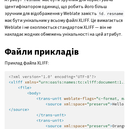
ідентифікатором одиниці, що робить його більш
зручним для відображення у Weblate замість
.
id
resname
має бути унікальним у всьому файлі XLIFF. Це вимагається
Weblate і не охоплюється стандартом XLIFF — він не
накладає жодних обмежень унікальності на цей атрибут.
Файли прикладів
Приклад файла XLIFF:
<?xml version='1.0' encoding='UTF-8'?>
<xliff
xmlns=
"urn:oasis:names:tc:xliff:document:1.1"
<file>
<body>
<trans-unit
weblate-flags=
"c-format, max
<source
xml:space=
"preserve"
>
Hello,
</source>
</trans-unit>
<trans-unit>
<source
xml:space=
"preserve"
>
Orangut