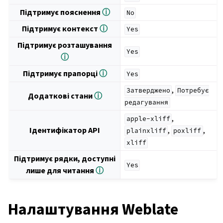
Підтримує пояснення
ⓘ
No
Підтримує контекст
ⓘ
Yes
Підтримує розташування
Yes
ⓘ
Підтримує прапорці
ⓘ
Yes
,
Затверджено
Потребує
Додаткові стани
ⓘ
редагування
,
apple-xliff
Ідентифікатор API
,
,
plainxliff
poxliff
xliff
Підтримує рядки, доступні
Yes
лише для читання
ⓘ
Налаштування Weblate