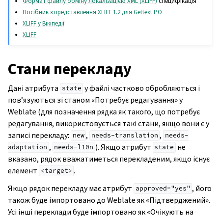
Формат файлу обміну локалізацією XML (XLIFF)
специфікація
Посібник з представлення XLIFF 1.2 для Gettext PO
XLIFF у Вікіпедії
XLIFF
Стани перекладу
Дані атрибута
у файлі частково обробляються і
state
пов’язуються зі станом «Потребує редагування» у
Weblate (для позначення рядка як такого, що потребує
редагування, використовується такі стани, якщо вони є у
записі перекладу:
,
,
new
needs-translation
needs-
,
). Якщо атрибут
не
adaptation
needs-l10n
state
вказано, рядок вважатиметься перекладеним, якщо існує
елемент
.
<target>
Якщо рядок перекладу має атрибут
, його
approved="yes"
також буде імпортовано до Weblate як «Підтверджений».
Усі інші переклади буде імпортовано як «Очікують на