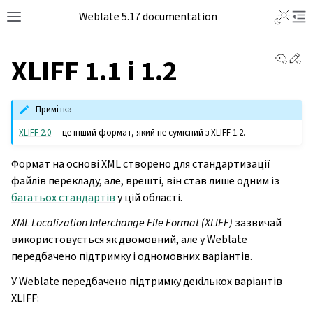
Weblate 5.17 documentation
View 
Ed
XLIFF 1.1 і 1.2
Примітка
XLIFF 2.0
— це інший формат, який не сумісний з XLIFF 1.2.
Формат на основі XML створено для стандартизації
файлів перекладу, але, врешті, він став лише одним із
багатьох стандартів
у цій області.
XML Localization Interchange File Format (XLIFF)
зазвичай
використовується як двомовний, але у Weblate
передбачено підтримку і одномовних варіантів.
У Weblate передбачено підтримку декількох варіантів
XLIFF: