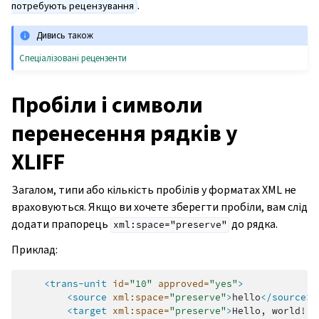
.
потребують рецензування
Дивись також
Спеціалізовані рецензенти
Пробіли і символи
перенесення рядків у
XLIFF
Загалом, типи або кількість пробілів у форматах XML не
враховуються. Якщо ви хочете зберегти пробіли, вам слід
додати прапорець
до рядка.
xml:space="preserve"
Приклад:
<trans-unit
id=
"10"
approved=
"yes"
>
<source
xml:space=
"preserve"
>
hello
</source>
<target
xml:space=
"preserve"
>
Hello,