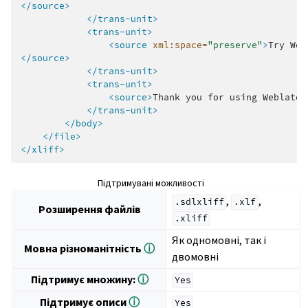
</source>
</trans-unit>
<trans-unit>
<source
xml:space=
"preserve"
>
Try
Web
</source>
</trans-unit>
<trans-unit>
<source>
Thank
you
for
using
Weblate.
</trans-unit>
</body>
</file>
</xliff>
Підтримувані можливості
,
,
.sdlxliff
.xlf
Розширення файлів
.xliff
Як одномовні, так і
Мовна різноманітність
ⓘ
двомовні
Підтримує множину:
ⓘ
Yes
Підтримує описи
ⓘ
Yes