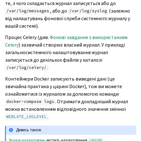
те, з чого складається журнал записується або до
, або до
(залежно
/var/log/messages
/var/log/syslog
від налаштувань фонової служби системного журналу у
вашій системі).
Процес Celery (див.
Фонові завдання з використанням
Celery
) зазвичай створює власний журнал. У прикладі
загальносистемного налаштовування журнал
записується до декількох файлів у каталозі
.
/var/log/celery/
Контейнери Docker записують виведені дані (це
звичайна практика у царині Docker), тож ви можете
ознайомитися із журналом за допомогою команди
. Отримати докладніший журнал
docker-compose
logs
можна встановленням відповідного значення змінної
.
WEBLATE_LOGLEVEL
Дивись також
Зразок налаштувань
містить налаштування
.
LOGGING