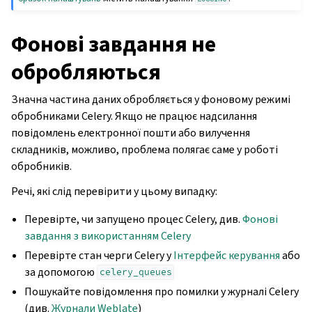
Фонові завдання не
обробляються
Значна частина даних обробляється у фоновому режимі
обробниками Celery. Якщо не працює надсилання
повідомлень електронної пошти або вилучення
складників, можливо, проблема полягає саме у роботі
обробників.
Речі, які слід перевірити у цьому випадку:
Перевірте, чи запущено процес Celery, див.
Фонові
завдання з використанням Celery
Перевірте стан черги Celery у
Інтерфейс керування
або
за допомогою
celery_queues
Пошукайте повідомлення про помилки у журналі Celery
(див.
Журнали Weblate
)