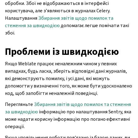
обробки. Збої не відображаються в інтерфейсі
користувача, але з’являються в журналах Celery.
Налаштування
Збирання звітів щодо помилок та
стеження за швидкодією
допомагає легше помічати такі
збої.
Проблеми із швидкодією
Якщо Weblate працює неналежним чином у певних
випадках, будь ласка, зберіть відповідні дані журналів,
які демонструють помилку, і усі дані, які можуть
допомогти у визначенні того, як може бути удосконалено
код, щоб запобігти неналежній поведінці.
Перегляньте
Збирання звітів щодо помилок та стеження
за швидкодією
інформацію про налаштування Sentry, яка
може надати корисну інформацію про погано ефективні
операції.
Якщо уповільнення роботи пов’язано із базою даних, ви