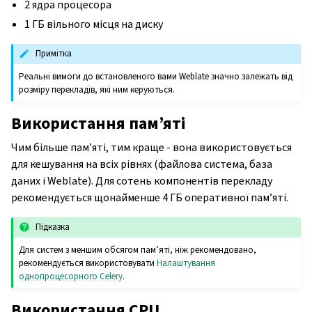
2 ядра процесора
1 ГБ вільного місця на диску
Примітка
Реальні вимоги до встановленого вами Weblate значно залежать від
розміру перекладів, які ним керуються.
Використання пам’яті
Чим більше пам’яті, тим краще - вона використовується
для кешування на всіх рівнях (файлова система, база
даних і Weblate). Для сотень компонентів перекладу
рекомендується щонайменше 4 ГБ оперативної пам’яті.
Підказка
Для систем з меншим обсягом пам’яті, ніж рекомендовано,
рекомендується використовувати
Налаштування
однопроцесорного Celery
.
Використання CPU