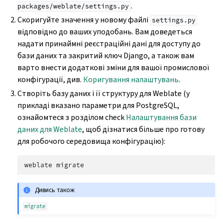
.
packages/weblate/settings.py
Скоригуйте значення у новому файлі
settings.py
відповідно до ваших уподобань. Вам доведеться
надати принаймні реєстраційні дані для доступу до
бази даних та закритий ключ Django, а також вам
варто внести додаткові зміни для вашої промислової
конфігурації, див.
Коригування налаштувань
.
Створіть базу даних і її структуру для Weblate (у
прикладі вказано параметри для PostgreSQL,
ознайомтеся з розділом check
Налаштування бази
даних для Weblate
, щоб дізнатися більше про готову
для робочого середовища конфігурацію):
weblate
Дивись також
migrate