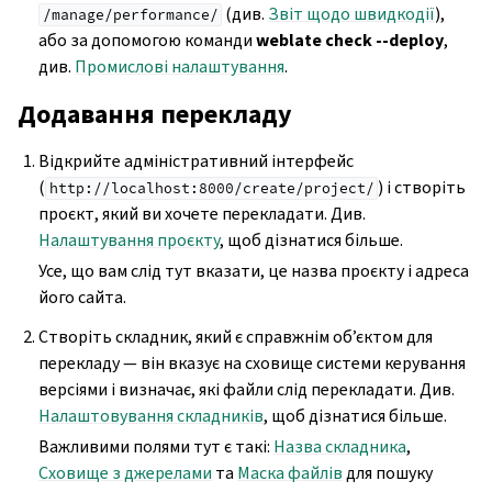
(див.
Звіт щодо швидкодії
),
/manage/performance/
або за допомогою команди
weblate check --deploy
,
див.
Промислові налаштування
.
Додавання перекладу
Відкрийте адміністративний інтерфейс
(
) і створіть
http://localhost:8000/create/project/
проєкт, який ви хочете перекладати. Див.
Налаштування проєкту
, щоб дізнатися більше.
Усе, що вам слід тут вказати, це назва проєкту і адреса
його сайта.
Створіть складник, який є справжнім об’єктом для
перекладу — він вказує на сховище системи керування
версіями і визначає, які файли слід перекладати. Див.
Налаштовування складників
, щоб дізнатися більше.
Важливими полями тут є такі:
Назва складника
,
Сховище з джерелами
та
Маска файлів
для пошуку