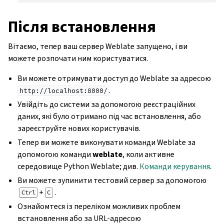
Після встановлення
Вітаємо, тепер ваш сервер Weblate запущено, і ви
можете розпочати ним користуватися.
Ви можете отримувати доступ до Weblate за адресою
.
http://localhost:8000/
Увійдіть до системи за допомогою реєстраційних
даних, які було отримано під час встановлення, або
зареєструйте нових користувачів.
Тепер ви можете виконувати команди Weblate за
допомогою команди
weblate
, коли активне
середовище Python Weblate; див.
Команди керування
.
Ви можете зупинити тестовий сервер за допомогою
+
.
Ctrl
C
Ознайомтеся із переліком можливих проблем
встановлення або за URL-адресою