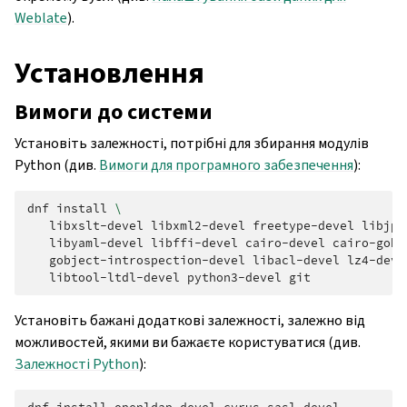
Weblate
).
Установлення
Вимоги до системи
Установіть залежності, потрібні для збирання модулів
Python (див.
Вимоги для програмного забезпечення
):
dnf
install
\
libxslt-devel
libxml2-devel
freetype-devel
libjpe
libyaml-devel
libffi-devel
cairo-devel
cairo-gobj
gobject-introspection-devel
libacl-devel
lz4-deve
libtool-ltdl-devel
python3-devel
Установіть бажані додаткові залежності, залежно від
можливостей, якими ви бажаєте користуватися (див.
Залежності Python
):