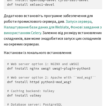
dnf
install
openldap-devel
cyrus-sasl-devel

dnf
install
Додатково встановіть програмне забезпечення для
роботи промислового сервера, див.
Запуск сервера
,
Налаштування бази даних для Weblate
,
Фонові завдання з
використанням Celery
. Залежно від розміру встановлених
складників, вам може знадобитися запуск цих складників
на окремих серверах.
Настанови із локального встановлення:
# Web server option 1: NGINX and uWSGI
dnf
install
nginx
uwsgi
uwsgi-plugin-python3

# Web server option 2: Apache with ``mod_wsgi``
dnf
install
httpd
python3-mod_wsgi

# Caching backend: Valkey
dnf
install
valkey

# Database server: PostgreSQL