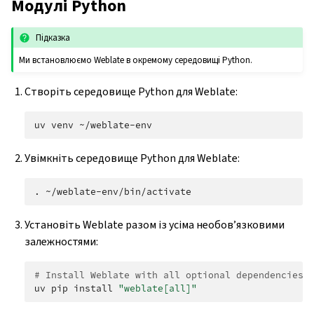
Модулі Python
Підказка
Ми встановлюємо Weblate в окремому середовищі Python.
Створіть середовище Python для Weblate:
uv
venv
Увімкніть середовище Python для Weblate:
.
Установіть Weblate разом із усіма необов’язковими
залежностями:
# Install Weblate with all optional dependencies
uv
pip
install
"weblate[all]"