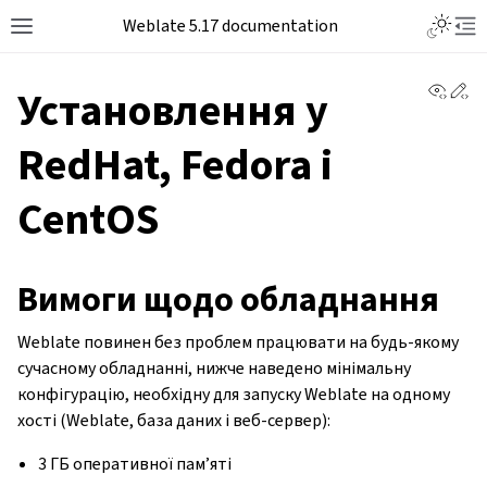
Weblate 5.17 documentation
View 
Ed
Установлення у
RedHat, Fedora і
CentOS
Вимоги щодо обладнання
Weblate повинен без проблем працювати на будь-якому
сучасному обладнанні, нижче наведено мінімальну
конфігурацію, необхідну для запуску Weblate на одному
хості (Weblate, база даних і веб-сервер):
3 ГБ оперативної пам’яті