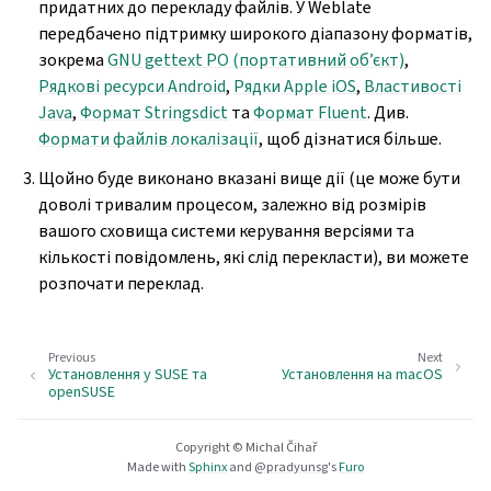
придатних до перекладу файлів. У Weblate
передбачено підтримку широкого діапазону форматів,
зокрема
GNU gettext PO (портативний об’єкт)
,
Рядкові ресурси Android
,
Рядки Apple iOS
,
Властивості
Java
,
Формат Stringsdict
та
Формат Fluent
. Див.
Формати файлів локалізації
, щоб дізнатися більше.
Щойно буде виконано вказані вище дії (це може бути
доволі тривалим процесом, залежно від розмірів
вашого сховища системи керування версіями та
кількості повідомлень, які слід перекласти), ви можете
розпочати переклад.
Previous
Next
Установлення у SUSE та
Установлення на macOS
openSUSE
Copyright © Michal Čihař
Made with
Sphinx
and
@pradyunsg
's
Furo