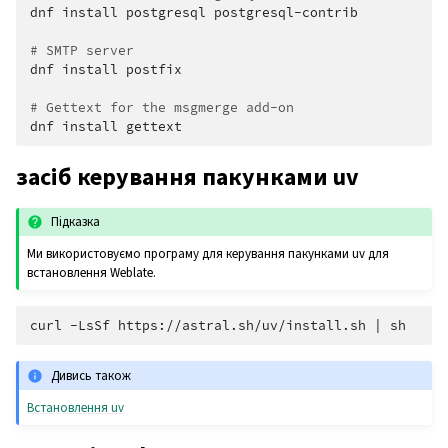
dnf
install
postgresql
postgresql-contrib

# SMTP server
dnf
install
postfix

# Gettext for the msgmerge add-on
dnf
install
засіб керування пакунками uv
Підказка
Ми використовуємо програму для керування пакунками uv для
встановлення Weblate.
curl
-LsSf
https://astral.sh/uv/install.sh
|
Дивись також
Встановлення uv