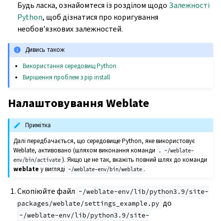
Будь ласка, ознайомтеся із розділом щодо
Залежності
Python
, щоб дізнатися про коригування
необов’язкових залежностей.
Дивись також
Використання середовищ Python
Вирішення проблем з pip install
Налаштовування Weblate
Примітка
Далі передбачається, що середовище Python, яке використовує
Weblate, активовано (шляхом виконання команди
.
~/weblate-
). Якщо це не так, вкажіть повний шлях до команди
env/bin/activate
weblate
у вигляді
.
~/weblate-env/bin/weblate
Скопіюйте файл
~/weblate-env/lib/python3.9/site-
до
packages/weblate/settings_example.py
~/weblate-env/lib/python3.9/site-