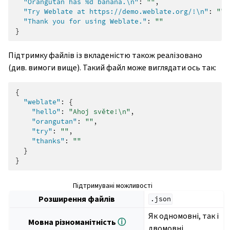
"Orangutan has %d banana.\n"
:
""
,
"Try Weblate at https://demo.weblate.org/!\n"
:
""
,
"Thank you for using Weblate."
:
""
}
Підтримку файлів із вкладеністю також реалізовано
(див. вимоги вище). Такий файл може виглядати ось так:
{
"weblate"
:
{
"hello"
:
"Ahoj světe!\n"
,
"orangutan"
:
""
,
"try"
:
""
,
"thanks"
:
""
}
}
Підтримувані можливості
Розширення файлів
.json
Як одномовні, так і
Мовна різноманітність
ⓘ
двомовні