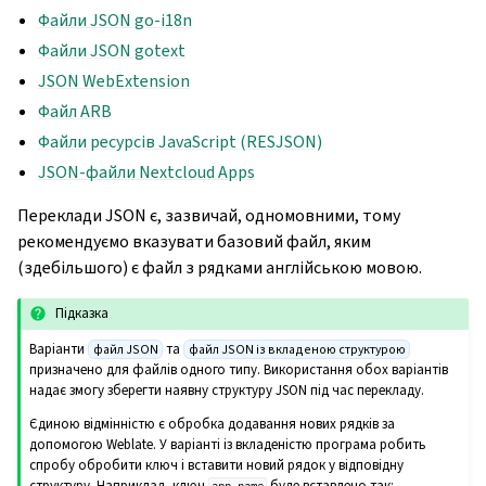
Файли JSON go-i18n
Файли JSON gotext
JSON WebExtension
Файл ARB
Файли ресурсів JavaScript (RESJSON)
JSON-файли Nextcloud Apps
Переклади JSON є, зазвичай, одномовними, тому
рекомендуємо вказувати базовий файл, яким
(здебільшого) є файл з рядками англійською мовою.
Підказка
Варіанти
та
файл JSON
файл JSON із вкладеною структурою
призначено для файлів одного типу. Використання обох варіантів
надає змогу зберегти наявну структуру JSON під час перекладу.
Єдиною відмінністю є обробка додавання нових рядків за
допомогою Weblate. У варіанті із вкладеністю програма робить
спробу обробити ключ і вставити новий рядок у відповідну
структуру. Наприклад, ключ
буде вставлено так: