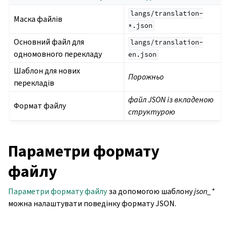
langs/translation-
Маска файлів
*.json
Основний файл для
langs/translation-
одномовного перекладу
en.json
Шаблон для нових
Порожньо
перекладів
файл JSON із вкладеною
Формат файлу
структурою
Параметри формату
файлу
Параметри формату файлу
за допомогою шаблону
json_*
можна налаштувати поведінку формату JSON.