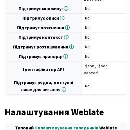
Підтримує множину:
ⓘ
No
Підтримує описи
ⓘ
No
Підтримує пояснення
ⓘ
No
Підтримує контекст
ⓘ
No
Підтримує розташування
ⓘ
No
Підтримує прапорці
ⓘ
No
,
json
json-
Ідентифікатор API
nested
Підтримує рядки, доступні
No
лише для читання
ⓘ
Налаштування Weblate
Типовий
Налаштовування складників
Weblate