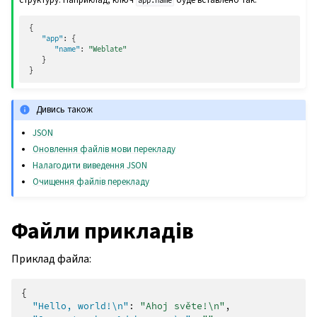
app.name
{
"app"
:
{
"name"
:
"Weblate"
}
}
Дивись також
JSON
Оновлення файлів мови перекладу
Налагодити виведення JSON
Очищення файлів перекладу
Файли прикладів
Приклад файла:
{
"Hello, world!\n"
:
"Ahoj světe!\n"
,