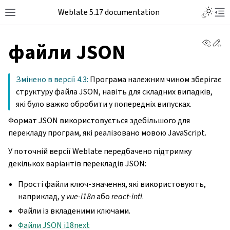
Weblate 5.17 documentation
View 
Ed
файли JSON
Змінено в версії 4.3:
Програма належним чином зберігає
структуру файла JSON, навіть для складних випадків,
які було важко обробити у попередніх випусках.
Формат JSON використовується здебільшого для
перекладу програм, які реалізовано мовою JavaScript.
У поточній версії Weblate передбачено підтримку
декількох варіантів перекладів JSON:
Прості файли ключ-значення, які використовують,
наприклад, у
vue-i18n
або
react-intl
.
Файли із вкладеними ключами.
Файли JSON i18next