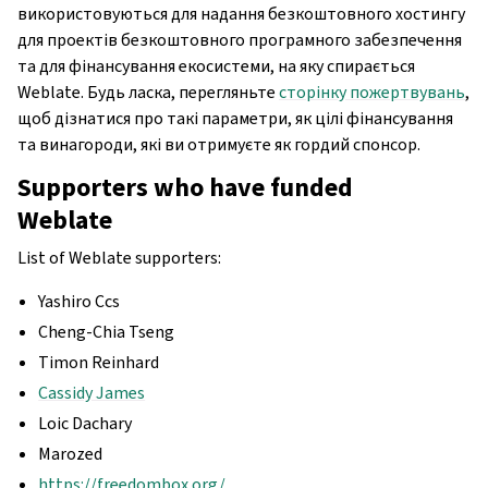
використовуються для надання безкоштовного хостингу
для проектів безкоштовного програмного забезпечення
та для фінансування екосистеми, на яку спирається
Weblate. Будь ласка, перегляньте
сторінку пожертвувань
,
щоб дізнатися про такі параметри, як цілі фінансування
та винагороди, які ви отримуєте як гордий спонсор.
Supporters who have funded
Weblate
List of Weblate supporters:
Yashiro Ccs
Cheng-Chia Tseng
Timon Reinhard
Cassidy James
Loic Dachary
Marozed
https://freedombox.org/