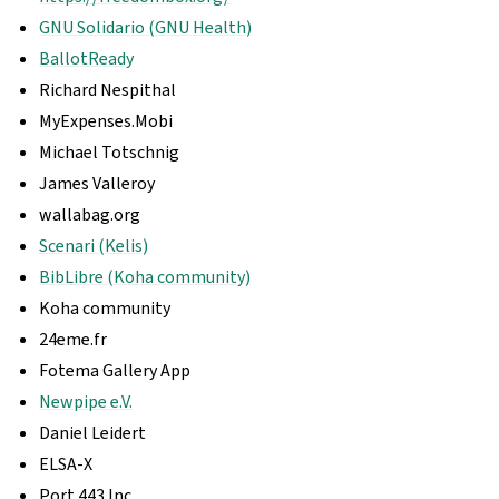
GNU Solidario (GNU Health)
BallotReady
Richard Nespithal
MyExpenses.Mobi
Michael Totschnig
James Valleroy
wallabag.org
Scenari (Kelis)
BibLibre (Koha community)
Koha community
24eme.fr
Fotema Gallery App
Newpipe e.V.
Daniel Leidert
ELSA-X
Port 443 Inc.