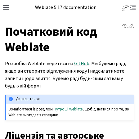
Weblate 5.17 documentation
View 
Ed
Початковий код
Weblate
Розробка Weblate ведеться на
GitHub
. Ми будемо раді,
якщо ви створите відгалуження коду і надсилатимете
запити щодо злиття. Будемо раді будь-яким латкам у
будь-якій формі.
Дивись також
Ознайомтеся із розділом
Нутрощі Weblate
, щоб дізнатися про те, як
Weblate виглядає з середини.
Ліцензія та авторське