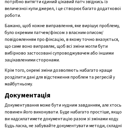
потрібно витягти єдиний цікавий патч звідкись із
величезної купи джерел, і це створює багато додаткової
роботи.
Бажано, щоб кожне виправлення, яке вирішує проблему,
було окремим патчем/фіксом з власним описом/
повідомленням про фіксацію, в якому точно вказується,
що саме воно виправляє, щоб всі зміни могли бути
вибірково застосовані супроводжувачем або іншими
зацікавленими сторонами.
Крім того, окремі зміни дозволяють набагато краще
розділити дані для відстеження проблем та регресій у
майбутньому.
Документація
Документування може бути нудним завданням, але хтось
повинен його виконувати. Буде набагато простіше, якщо
ви надсилатимете документацію разом зі змінами коду.
Будь ласка, не забувайте документувати методи, складні