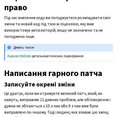
право
Під час внесення коду ви погоджуєтеся розміщувати свої
зміни та новий код під тією ж ліцензією, яку вже
використовує репозиторій, якщо не зазначено та не
погоджено інше.
Дивись також
Ліцензія Weblate
детальніше пояснює ліцензування.
Написання гарного патча
Записуйте окремі зміни
Це дратує, коли ви отримуєте великий патч, який, як
кажуть, виправляє 11 дивних проблем, але обговорення і
думки не збігаються з 10 з них або 9 з них вже були
виправлені по-іншому. Тоді людині, яка зливає цю зміну,