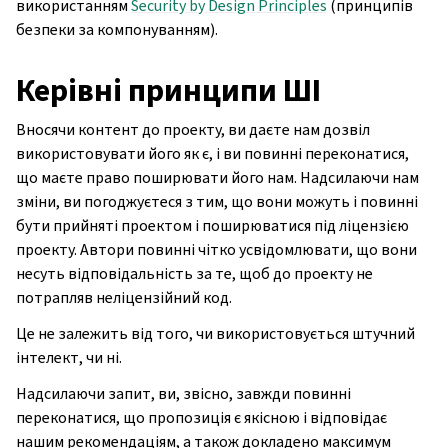
використанням
Security by Design Principles
(принципів
безпеки за компонуванням).
Керівні принципи ШІ
Вносячи контент до проекту, ви даєте нам дозвіл
використовувати його як є, і ви повинні переконатися,
що маєте право поширювати його нам. Надсилаючи нам
зміни, ви погоджуєтеся з тим, що вони можуть і повинні
бути прийняті проектом і поширюватися під ліцензією
проекту. Автори повинні чітко усвідомлювати, що вони
несуть відповідальність за те, щоб до проекту не
потрапляв неліцензійний код.
Це не залежить від того, чи використовується штучний
інтелект, чи ні.
Надсилаючи запит, ви, звісно, завжди повинні
переконатися, що пропозиція є якісною і відповідає
нашим рекомендаціям, а також докладено максимум