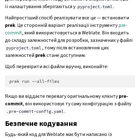
її налаштування зберігаються у
.
pyproject.toml
Найпростіший спосіб реалізувати все це — встановити
prek
. Це сторонній варіант реалізації інструменту
pre-
commit
, який використовується в Weblate. Він входить
до складу залежностей для розробки, зазначених у файлі
, тому після встановлення цих
pyproject.toml
залежностей
prek
стане доступним.
Щоб перевірити всі файли вручну, виконайте:
prek
run
Якщо ви віддаєте перевагу оригінальному клієнту
pre-
commit
, він використовує ту саму конфігурацію з файлу
.
.pre-commit-config.yaml
Безпечне кодування
Будь-який код для Weblate має бути написано із