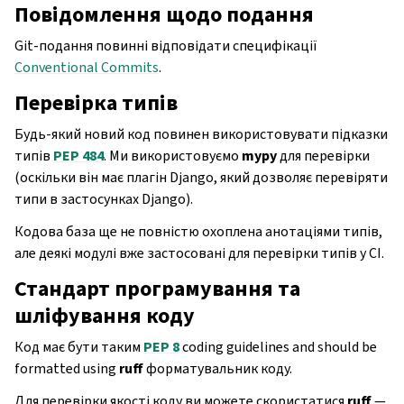
Повідомлення щодо подання
Git-подання повинні відповідати специфікації
Conventional Commits
.
Перевірка типів
Будь-який новий код повинен використовувати підказки
типів
PEP 484
. Ми використовуємо
mypy
для перевірки
(оскільки він має плагін Django, який дозволяє перевіряти
типи в застосунках Django).
Кодова база ще не повністю охоплена анотаціями типів,
але деякі модулі вже застосовані для перевірки типів у CI.
Стандарт програмування та
шліфування коду
Код має бути таким
PEP 8
coding guidelines and should be
formatted using
ruff
форматувальник коду.
Для перевірки якості коду ви можете скористатися
ruff
—