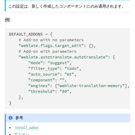
この設定は、新しく作成したコンポーネントにのみ適用されます。
例:
DEFAULT_ADDONS
=
{
# Add-on with no parameters
"weblate.flags.target_edit"
:
{},
# Add-on with parameters
"weblate.autotranslate.autotranslate"
:
{
"mode"
:
"suggest"
,
"filter_type"
:
"todo"
,
"auto_source"
:
"mt"
,
"component"
:
""
,
"engines"
:
[
"weblate-translation-memory"
],
"threshold"
:
"80"
,
},
}
参考
install_addon
アドオン