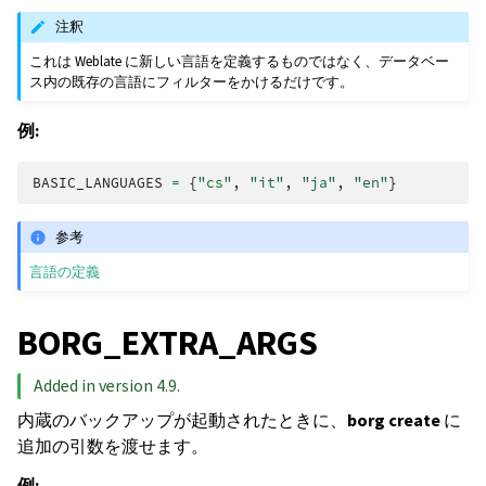
注釈
これは Weblate に新しい言語を定義するものではなく、データベー
ス内の既存の言語にフィルターをかけるだけです。
例:
BASIC_LANGUAGES
=
{
"cs"
,
"it"
,
"ja"
,
"en"
}
参考
言語の定義
BORG_EXTRA_ARGS
Added in version 4.9.
内蔵のバックアップが起動されたときに、
borg create
に
追加の引数を渡せます。
例: