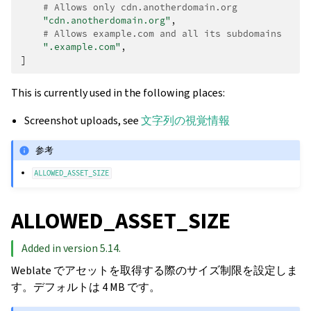
# Allows only cdn.anotherdomain.org
"cdn.anotherdomain.org"
,
# Allows example.com and all its subdomains
".example.com"
,
]
This is currently used in the following places:
Screenshot uploads, see
文字列の視覚情報
参考
ALLOWED_ASSET_SIZE
ALLOWED_ASSET_SIZE
Added in version 5.14.
Weblate でアセットを取得する際のサイズ制限を設定しま
す。デフォルトは 4 MB です。