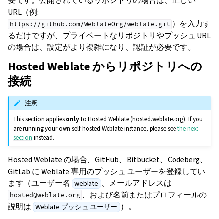
要です。公開されているリポジトリの場合は、正しい
URL（例:
）を入力す
https://github.com/WeblateOrg/weblate.git
るだけですが、プライベートなリポジトリやプッシュ URL
の場合は、設定がより複雑になり、認証が必要です。
Hosted Weblate からリポジトリへの
接続
注釈
This section applies
only
to Hosted Weblate (hosted.weblate.org). If you
are running your own self-hosted Weblate instance, please see
the next
section
instead.
Hosted Weblate の場合、GitHub、Bitbucket、Codeberg、
GitLab に Weblate 専用のプッシュ ユーザーを登録してい
ます（ユーザー名
、メールアドレスは
weblate
、および名前またはプロフィールの
hosted@weblate.org
説明は
）。
Weblate プッシュ ユーザー