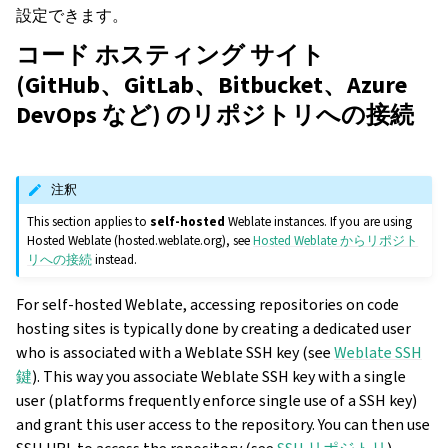
設定できます。
コード ホスティング サイト
(GitHub、GitLab、Bitbucket、Azure
DevOps など) のリポジトリへの接続
注釈
This section applies to
self-hosted
Weblate instances. If you are using
Hosted Weblate (hosted.weblate.org), see
Hosted Weblate からリポジト
リへの接続
instead.
For self-hosted Weblate, accessing repositories on code
hosting sites is typically done by creating a dedicated user
who is associated with a Weblate SSH key (see
Weblate SSH
鍵
). This way you associate Weblate SSH key with a single
user (platforms frequently enforce single use of a SSH key)
and grant this user access to the repository. You can then use