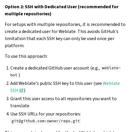
Option 2: SSH with Dedicated User (recommended for
multiple repositories)
For setups with multiple repositories, it is recommended to
create a dedicated user for Weblate. This avoids GitHub's
limitation that each SSH key can only be used once per
platform.
To use this approach:
Create a dedicated GitHub user account (e.g.,
weblate-
)
bot
Add Weblate's public SSH key to this user (see
Weblate
SSH 鍵
)
Grant this user access to all repositories you want to
translate
Use SSH URLs for your repositories:
git@github.com:owner/repo.git