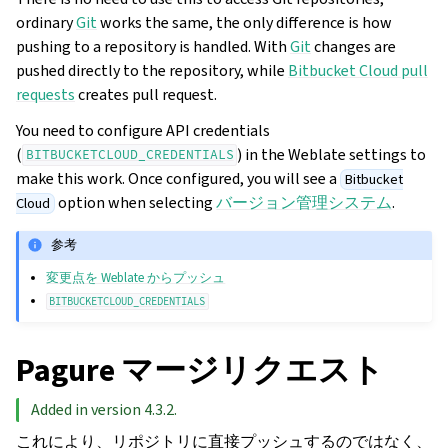
ordinary
Git
works the same, the only difference is how
pushing to a repository is handled. With
Git
changes are
pushed directly to the repository, while
Bitbucket Cloud pull
requests
creates pull request.
You need to configure API credentials
(
) in the Weblate settings to
BITBUCKETCLOUD_CREDENTIALS
make this work. Once configured, you will see a
Bitbucket
option when selecting
バージョン管理システム
.
Cloud
参考
変更点を Weblate からプッシュ
BITBUCKETCLOUD_CREDENTIALS
Pagure マージリクエスト
Added in version 4.3.2.
これにより、リポジトリに直接プッシュするのではなく、