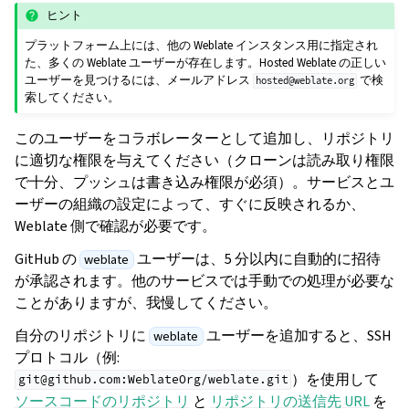
ヒント
プラットフォーム上には、他の Weblate インスタンス用に指定され
た、多くの Weblate ユーザーが存在します。Hosted Weblate の正しい
ユーザーを見つけるには、メールアドレス
で検
hosted@weblate.org
索してください。
このユーザーをコラボレーターとして追加し、リポジトリ
に適切な権限を与えてください（クローンは読み取り権限
で十分、プッシュは書き込み権限が必須）。サービスとユ
ーザーの組織の設定によって、すぐに反映されるか、
Weblate 側で確認が必要です。
GitHub の
ユーザーは、5 分以内に自動的に招待
weblate
が承認されます。他のサービスでは手動での処理が必要な
ことがありますが、我慢してください。
自分のリポジトリに
ユーザーを追加すると、SSH
weblate
プロトコル（例:
）を使用して
git@github.com:WeblateOrg/weblate.git
ソースコードのリポジトリ
と
リポジトリの送信先 URL
を