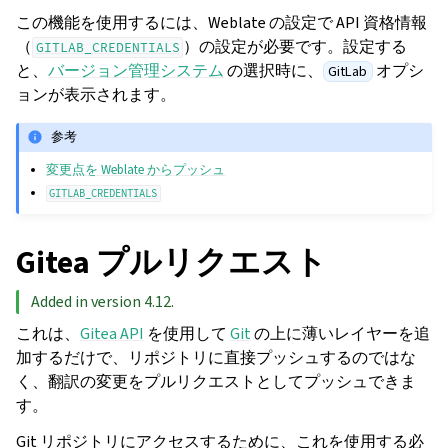
この機能を使用するには、Weblate の設定で API 資格情報
（
）の設定が必要です。設定する
GITLAB_CREDENTIALS
と、
バージョン管理システム
の選択時に、
オプシ
GitLab
ョンが表示されます。
参考
変更点を Weblate からプッシュ
GITLAB_CREDENTIALS
Gitea プルリクエスト
Added in version 4.12.
これは、
Gitea API
を使用して
Git
の上に薄いレイヤーを追
加するだけで、リポジトリに直接プッシュするのではな
く、翻訳の変更をプルリクエストとしてプッシュできま
す。
Git リポジトリにアクセスするために、これを使用する必