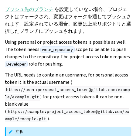
プッシュ先のブランチ
を設定していない場合、プロジェ
クトはフォークされ、変更はフォークを通してプッシュさ
れます。設定されている場合、変更は上流リポジトリと選
択したブランチにプッシュされます。
Using personal or project access tokens is possible as well.
The token needs
scope to be able to push
write_repository
changes to the repository. The project access token requires
role for pushing.
Developer
The URL needs to contain an username, for personal access
token it is the actual username (
https://user:personal_access_token@gitlab.com/examp
) for project access tokens it can be non-
le/example.git
blank value
(
https://example:project_access_token@gitlab.com/ex
).
ample/example.git
注釈