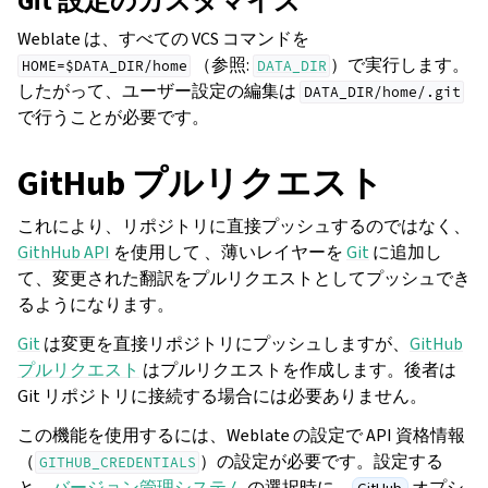
Git 設定のカスタマイズ
Weblate は、すべての VCS コマンドを
（参照:
）で実行します。
HOME=$DATA_DIR/home
DATA_DIR
したがって、ユーザー設定の編集は
DATA_DIR/home/.git
で行うことが必要です。
GitHub プルリクエスト
これにより、リポジトリに直接プッシュするのではなく、
GithHub API
を使用して 、薄いレイヤーを
Git
に追加し
て、変更された翻訳をプルリクエストとしてプッシュでき
るようになります。
Git
は変更を直接リポジトリにプッシュしますが、
GitHub
プルリクエスト
はプルリクエストを作成します。後者は
Git リポジトリに接続する場合には必要ありません。
この機能を使用するには、Weblate の設定で API 資格情報
（
）の設定が必要です。設定する
GITHUB_CREDENTIALS
と、
バージョン管理システム
の選択時に、
オプシ