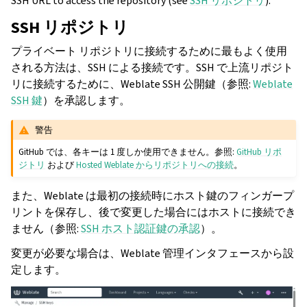
SSH URL to access the repository (see
SSH リポジトリ
).
SSH リポジトリ
プライベート リポジトリに接続するために最もよく使用
される方法は、SSH による接続です。SSH で上流リポジト
リに接続するために、Weblate SSH 公開鍵（参照:
Weblate
SSH 鍵
）を承認します。
警告
GitHub では、各キーは 1 度しか使用できません。参照:
GitHub リポ
ジトリ
および
Hosted Weblate からリポジトリへの接続
。
また、Weblate は最初の接続時にホスト鍵のフィンガープ
リントを保存し、後で変更した場合にはホストに接続でき
ません（参照:
SSH ホスト認証鍵の承認
）。
変更が必要な場合は、Weblate 管理インタフェースから設
定します。