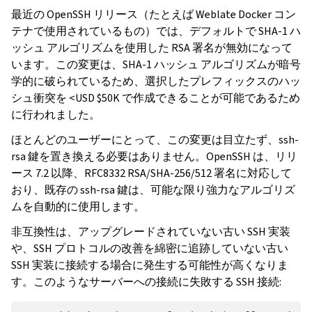
最近の OpenSSH リリース（たとえば Weblate Docker コン
テナで使用されているもの）では、デフォルトで SHA-1 ハ
ッシュ アルゴリズムを使用した RSA 署名が無効になって
います。この変更は、SHA-1 ハッシュ アルゴリズムが暗号
学的に破られているため、選択したプレフィックスのハッ
シュ衝突を <USD $50K で作成できることが可能であるため
に行われました。
ほとんどのユーザーにとって、この変更は目立たず、ssh-
rsa 鍵を置き換える必要はありません。OpenSSH は、リリ
ース 7.2 以降、RFC8332 RSA/SHA-256/512 署名に対応して
おり、既存の ssh-rsa 鍵は、可能な限り強力なアルゴリズ
ムを自動的に使用します。
非互換性は、アップグレードされていない古い SSH 実装
や、SSH プロトコルの改善を綿密に追跡していない古い
SSH 実装に接続する場合に発生する可能性が高くなりま
す。このようなサーバーへの接続に失敗する SSH 接続: