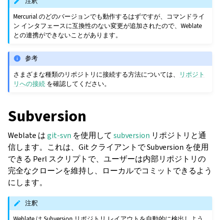
注釈
Mercurial のどのバージョンでも動作するはずですが、コマンドライ
ン インタフェースに互換性のない変更が追加されたので、Weblate
との連携ができないことがあります。
参考
さまざまな種類のリポジトリに接続する方法については、
リポジト
リへの接続
を確認してください。
Subversion
Weblate は
git-svn
を使用して
subversion
リポジトリと通
信します。これは、Git クライアントで Subversion を使用
できる Perl スクリプトで、ユーザーは内部リポジトリの
完全なクローンを維持し、ローカルでコミットできるよう
にします。
注釈
Weblate は Subversion リポジトリ レイアウトを自動的に検出しよう