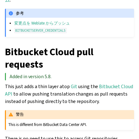
参考
変更点を Weblate からプッシュ
BITBUCKETSERVER_CREDENTIALS
Bitbucket Cloud pull
requests
Added in version 5.8.
This just adds a thin layer atop
Git
using the
Bitbucket Cloud
API
to allow pushing translation changes as pull requests
instead of pushing directly to the repository.
警告
This is different from Bitbucket Data Center API.
There is no need to use this to access Git repositories,