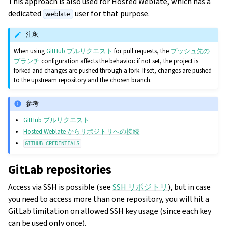
This approach is also used for Hosted Weblate, which has a
dedicated
user for that purpose.
weblate
注釈
When using
GitHub プルリクエスト
for pull requests, the
プッシュ先の
ブランチ
configuration affects the behavior: if not set, the project is
forked and changes are pushed through a fork. If set, changes are pushed
to the upstream repository and the chosen branch.
参考
GitHub プルリクエスト
Hosted Weblate からリポジトリへの接続
GITHUB_CREDENTIALS
GitLab repositories
Access via SSH is possible (see
SSH リポジトリ
), but in case
you need to access more than one repository, you will hit a
GitLab limitation on allowed SSH key usage (since each key
can be used only once).