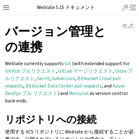
Weblate 5.15 ドキュメント
View 
Ed
バージョン管理と
の連携
Weblate currently supports
Git
(with extended support for
GitHub プルリクエスト
,
GitLab マージリクエスト
,
Gitea プ
ルリクエスト
,
Gerrit
,
Subversion
,
Bitbucket Cloud pull
requests
,
Bitbucket Data Center pull requests
, and
Azure
DevOps プル リクエスト
) and
Mercurial
as version control
back-ends.
リポジトリへの接続
使用する VCS リポジトリに Weblate から接続することが必