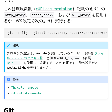
これは環境変数（
cURL documentation
に記載の通り）の
、
、および
を使用す
http_proxy
https_proxy
all_proxy
るか、VCS 設定で次のように実行する:
git
config
--global
http.proxy
注釈
プロキシの設定は、Weblate を実行しているユーザー（参照:
ファイ
ル システムのアクセス権
）と
（参照:
HOME=$DATA_DIR/home
）を使用して設定することが必要です。他の設定だと、
DATA_DIR
Weblate は Git を実行しません。
参考
The cURL manpage
Git config documentation
Git