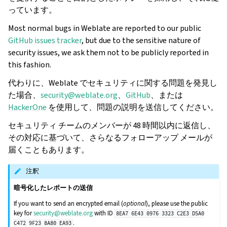
っています。
Most normal bugs in Weblate are reported to our public
GitHub issues tracker
, but due to the sensitive nature of
security issues, we ask them not to be publicly reported in
this fashion.
代わりに、Weblate でセキュリティに関する問題を発見し
た場合、
security
@
weblate
.
org
、
GitHub
、または
HackerOne
を使用して、問題の説明を送信してください。
セキュリティ チームのメンバーが 48 時間以内に返信し、
その対応に基づいて、さらなるフォローアップ メールが
届くこともあります。
注釈
暗号化したレポートの送信
If you want to send an encrypted email (
optional
), please use the public
key for
security
@
weblate
.
org
with ID
8EA7
6E43
0976
3323
C2E3
D5A0
.
C472
9F23
8A80
EA93