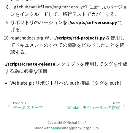
に新しいバージョ
.github/workflows/migrations.yml
ンをインクルードして、移行テストでカバーする。
リポジトリのバージョンを
./scripts/set-version.py
で上
げる。
readthedocs.org が、
./scripts/rtd-projects.py
を使用し
てドキュメントのすべての翻訳をビルドしたことを確
認する。
./scripts/create-release
スクリプトを使用してタグを作成
する為に必要な項目:
Weblate git リポジトリへの push 接続（タグを push）
Previous
Next
データ スキーマ
Weblate モジュールへの貢献
Copyright © Michal Čihař
Made with
Sphinx
and
@pradyunsg
's
Furo