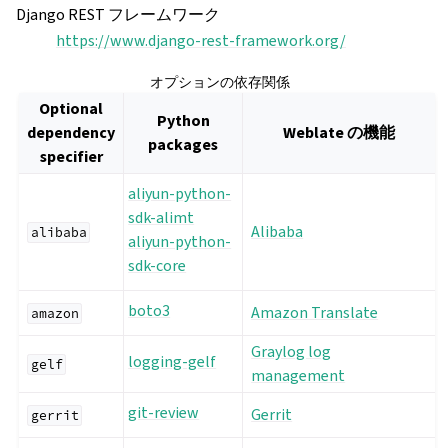
Django REST フレームワーク
https://www.django-rest-framework.org/
オプションの依存関係
Optional
Python
dependency
Weblate の機能
packages
specifier
aliyun-python-
sdk-alimt
Alibaba
alibaba
aliyun-python-
sdk-core
boto3
Amazon Translate
amazon
Graylog log
logging-gelf
gelf
management
git-review
Gerrit
gerrit