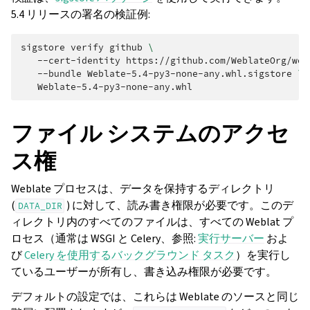
5.4 リリースの署名の検証例:
sigstore
verify
github
\
--cert-identity
https://github.com/WeblateOrg/web
--bundle
Weblate-5.4-py3-none-any.whl.sigstore
\
ファイル システムのアクセ
ス権
Weblate プロセスは、データを保持するディレクトリ
(
) に対して、読み書き権限が必要です。このデ
DATA_DIR
ィレクトリ内のすべてのファイルは、すべての Weblat プ
ロセス（通常は WSGI と Celery、参照:
実行サーバー
およ
び
Celery を使用するバックグラウンド タスク
）を実行し
ているユーザーが所有し、書き込み権限が必要です。
デフォルトの設定では、これらは Weblate のソースと同じ