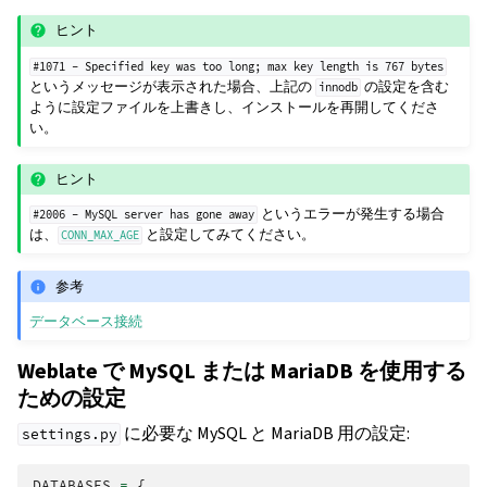
ヒント
#1071
-
Specified
key
was
too
long;
max
key
length
is
767
bytes
というメッセージが表示された場合、上記の
の設定を含む
innodb
ように設定ファイルを上書きし、インストールを再開してくださ
い。
ヒント
というエラーが発生する場合
#2006
-
MySQL
server
has
gone
away
は、
と設定してみてください。
CONN_MAX_AGE
参考
データベース接続
Weblate で MySQL または MariaDB を使用する
ための設定
に必要な MySQL と MariaDB 用の設定:
settings.py
DATABASES
=
{