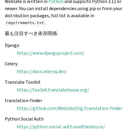
Weblate is written in
Python
and supports Python 3.12 or
newer. You can install dependencies using pip or from your
distribution packages, full list is available in
.
requirements.txt
最も注目すべき依存関係:
Django
https://www.djangoproject.com/
Celery
https://docs.celeryq.dev/
Translate Toolkit
https://toolkit.translatehouse.org/
translation-finder
https://github.com/WeblateOrg/translation-finder
Python Social Auth
https://python-social-auth.readthedocs.io/