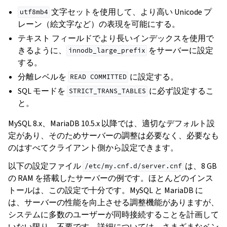
文字セットを使用して、より高い Unicode プ
utf8mb4
レーン（絵文字など）の表現を可能にする。
テキスト フィールドでより長いインデックスを使用で
きるように、
をサーバーに設定
innodb_large_prefix
する。
分離レベルを
に設定する。
READ
COMMITTED
SQL モードを
に必ず設定するこ
STRICT_TRANS_TABLES
と。
MySQL 8.x、MariaDB 10.5.x 以降では、適切なデフォルト設
定があり、そのためサーバーの調整は必要なく、必要なも
のはすべてクライアント側から設定できます。
以下の設定ファイル
は、8 GB
/etc/my.cnf.d/server.cnf
の RAM を搭載したサーバーの例です。ほとんどのインス
トールは、この設定で十分です。MySQL と MariaDB に
は、サーバーの性能を向上させる調整機能がありますが、
システムに多数のユーザーが同時接続することを計画して
いない限り、不要です。詳細については、さまざまなベン