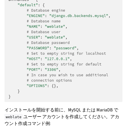
"default"
:
{
# Database engine
"ENGINE"
:
"django.db.backends.mysql"
,
# Database name
"NAME"
:
"weblate"
,
# Database user
"USER"
:
"weblate"
,
# Database password
"PASSWORD"
:
"password"
,
# Set to empty string for localhost
"HOST"
:
"127.0.0.1"
,
# Set to empty string for default
"PORT"
:
"3306"
,
# In case you wish to use additional
# connection options
"OPTIONS"
:
{},
}
}
インストールを開始する前に、MySQL または MariaDB で
ユーザー アカウントを作成してください。アカ
weblate
ウント作成コマンド例: