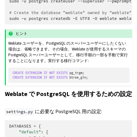
sudo
-u
postgres
createuser
--superuser
--pwprompt
w
# Create the database "weblate" owned by "weblate"
sudo
-u
postgres
createdb
-E
UTF8
-O
weblate
ヒント
Weblate ユーザーを、PostgreSQL のスーパーユーザーにしたくない
場合は、省略できます。その場合、Weblate が使用するスキーマの
PostgreSQL スーパーユーザーとして、移行手順の一部を手動で実行
することになります。実行する移行コマンド:
CREATE
EXTENSION
IF
NOT
EXISTS
pg_trgm
;
CREATE
EXTENSION
IF
NOT
EXISTS
btree_gin
;
Weblate で PostgreSQL を使用するための設定
に必要な PostgreSQL 用の設定:
settings.py
DATABASES
=
{
"default"
:
{