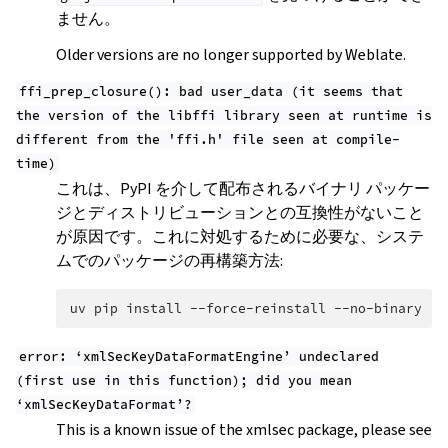
ません。
Older versions are no longer supported by Weblate.
ffi_prep_closure():
bad
user_data
(it
seems
that
the
version
of
the
libffi
library
seen
at
runtime
is
different
from
the
'ffi.h'
file
seen
at
compile-
time)
これは、PyPI を介して配布されるバイナリ パッケー
ジとディストリビューションとの互換性がないこと
が原因です。これに対処するために必要な、システ
ムでのパッケージの再構築方法:
uv
pip
install
--force-reinstall
--no-binary
:a
error:
‘xmlSecKeyDataFormatEngine’
undeclared
(first
use
in
this
function);
did
you
mean
‘xmlSecKeyDataFormat’?
This is a known issue of the xmlsec package, please see