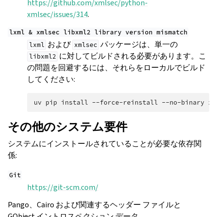
https://github.com/xmlsec/python-
xmlsec/issues/314
.
lxml
&
xmlsec
libxml2
library
version
mismatch
および
パッケージは、単一の
lxml
xmlsec
に対してビルドされる必要があります。こ
libxml2
の問題を回避するには、それらをローカルでビルド
してください:
uv
pip
install
--force-reinstall
--no-binary
xm
その他のシステム要件
システムにインストールされていることが必要な依存関
係:
Git
https://git-scm.com/
Pango、Cairo および関連するヘッダー ファイルと
GObject イントロスペクション データ