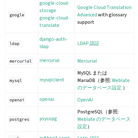
google-cloud-
Google Cloud Translation
storage
Advanced
with glossary
google
google-cloud-
support
translate
django-auth-
LDAP 認証
ldap
ldap
mercurial
Mercurial
mercurial
MySQL または
mysqlclient
MariaDB（参照:
Weblate
mysql
のデータベース設定
）
openai
OpenAI
openai
PostgreSQL（参照:
psycopg
Weblate のデータベース
postgres
設定
）
python3-saml