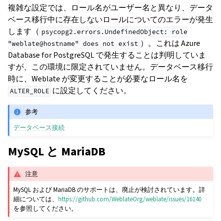
複雑な設定では、ロール名がユーザー名と異なり、データ
ベース移行中に存在しないロールについてのエラーが発生
します（
psycopg2.errors.UndefinedObject:
role
）。これは Azure
"weblate@hostname"
does
not
exist
Database for PostgreSQL で発生することは判明していま
すが、この環境に限定されていません。データベース移行
時に、Weblate が変更することが必要なロール名を
に設定してください。
ALTER_ROLE
参考
データベース接続
MySQL と MariaDB
注意
MySQL および MariaDB のサポートは、廃止が検討されています。詳
細については、
https://github.com/WeblateOrg/weblate/issues/16140
を参照してください。