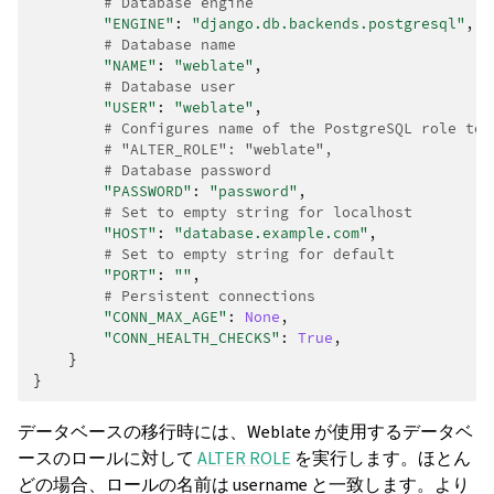
# Database engine
"ENGINE"
:
"django.db.backends.postgresql"
,
# Database name
"NAME"
:
"weblate"
,
# Database user
"USER"
:
"weblate"
,
# Configures name of the PostgreSQL role to 
# "ALTER_ROLE": "weblate",
# Database password
"PASSWORD"
:
"password"
,
# Set to empty string for localhost
"HOST"
:
"database.example.com"
,
# Set to empty string for default
"PORT"
:
""
,
# Persistent connections
"CONN_MAX_AGE"
:
None
,
"CONN_HEALTH_CHECKS"
:
True
,
}
}
データベースの移行時には、Weblate が使用するデータベ
ースのロールに対して
ALTER ROLE
を実行します。ほとん
どの場合、ロールの名前は username と一致します。より