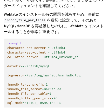
ダーのドキュメントを確認してください。
Weblate のインストール時の問題を減らすため、事前に
を適切に設定して、そのあと
innodb_file_per_table
MySQL/MariaDB を再起動したのちに、Weblate をインスト
ールすることが非常に重要です。
[mysqld]
character-set-server
=
utf8mb4
character-set-client
=
utf8mb4
collation-server
=
utf8mb4_unicode_ci
datadir
=
/var/lib/mysql
log-error
=
/var/log/mariadb/mariadb.log
innodb_large_prefix
=
1
innodb_file_format
=
Barracuda
innodb_file_per_table
=
1
innodb_buffer_pool_size
=
2G
sql_mode
=
STRICT_TRANS_TABLES