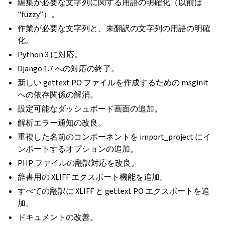
編集が必要な文字列に関する用語の明確化（以前は
"fuzzy”）。
作業が必要な文字列と、未翻訳の文字列の用語の明確
化。
Python 3 に対応。
Django 1.7 への対応の終了。
新しい gettext PO ファイルを作成するための msginit
への依存関係の解消。
設定可能なダッシュボード画面の追加。
解析エラー通知の改良。
重複した名前のコンポーネントを import_project にイ
ンポートするオプションの追加。
PHP ファイルの翻訳対応を改良。
辞書用の XLIFF エクスポート機能を追加。
すべての翻訳に XLIFF と gettext PO エクスポートを追
加。
ドキュメントの改善。