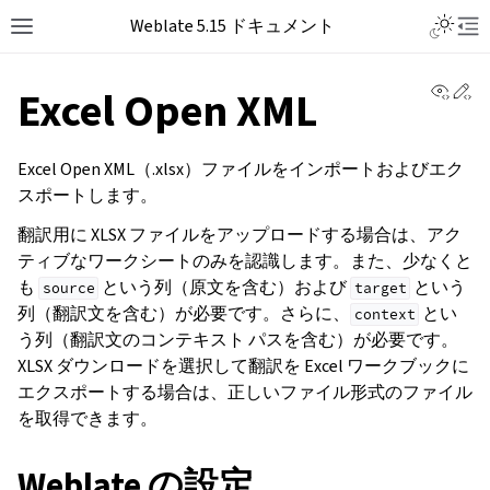
Weblate 5.15 ドキュメント
View 
Ed
Excel Open XML
Excel Open XML（.xlsx）ファイルをインポートおよびエク
スポートします。
翻訳用に XLSX ファイルをアップロードする場合は、アク
ティブなワークシートのみを認識します。また、少なくと
も
という列（原文を含む）および
という
source
target
列（翻訳文を含む）が必要です。さらに、
とい
context
う列（翻訳文のコンテキスト パスを含む）が必要です。
XLSX ダウンロードを選択して翻訳を Excel ワークブックに
エクスポートする場合は、正しいファイル形式のファイル
を取得できます。
Weblate の設定