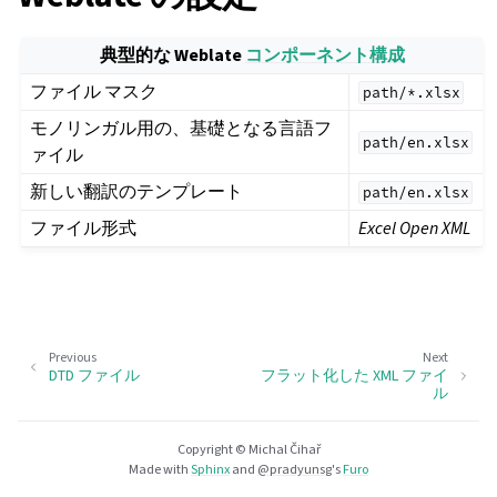
典型的な Weblate
コンポーネント構成
ファイル マスク
path/*.xlsx
モノリンガル用の、基礎となる言語フ
path/en.xlsx
ァイル
新しい翻訳のテンプレート
path/en.xlsx
ファイル形式
Excel Open XML
Previous
Next
DTD ファイル
フラット化した XML ファイ
ル
Copyright © Michal Čihař
Made with
Sphinx
and
@pradyunsg
's
Furo