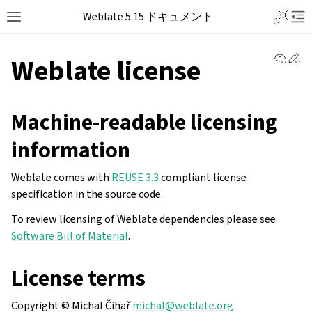
Weblate 5.15 ドキュメント
View 
Ed
Weblate license
Machine-readable licensing
information
Weblate comes with
REUSE 3.3
compliant license
specification in the source code.
To review licensing of Weblate dependencies please see
Software Bill of Material
.
License terms
Copyright © Michal Čihař
michal
@
weblate
.
org