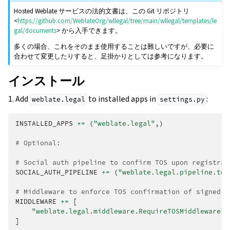
Hosted Weblate サービスの法的文書は、この Git リポジトリ
<
https://github.com/WeblateOrg/wllegal/tree/main/wllegal/templates/le
gal/documents
> から入手できます。
多くの場合、これをそのまま使用することは難しいですが、必要に
合わせて変更したりすると、足掛かりとしては参考になります。
インストール
1. Add
to installed apps in
:
weblate.legal
settings.py
INSTALLED_APPS
+=
(
"weblate.legal"
,)
# Optional:
# Social auth pipeline to confirm TOS upon registrat
SOCIAL_AUTH_PIPELINE
+=
(
"weblate.legal.pipeline.tos
# Middleware to enforce TOS confirmation of signed i
MIDDLEWARE
+=
[
"weblate.legal.middleware.RequireTOSMiddleware"
,
]