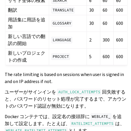
サイト全体の検索
6
60
60
SEARCH
翻訳
30
60
600
TRANSLATE
用語集に用語を追
30
60
600
GLOSSARY
加
新しい言語での翻
2
300
600
LANGUAGE
訳の開始
新しいプロジェク
5
600
600
PROJECT
トの作成
The rate limiting is based on sessions when user is signed in
and on IP address if not.
ユーザーがサインインを
回失敗する
AUTH_LOCK_ATTEMPTS
と、パスワードのリセット処理が完了するまで、アカウン
トのパスワード認証が無効になります。
Docker コンテナでは、設定名の接頭辞に
を追
WEBLATE_
加して設定します。たとえば、
は、
RATELIMIT_ATTEMPTS
とします。
WEBLATE_RATELIMIT_ATTEMPTS