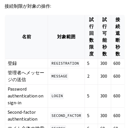
接続制限が対象の操作:
試
試
接
行
行
続
回
可
遮
名前
対象範囲
数
能
断
限
秒
秒
度
数
数
登録
5
300
600
REGISTRATION
管理者へメッセー
2
300
600
MESSAGE
ジの送信
Password
authentication on
5
300
600
LOGIN
sign-in
Second-factor
5
300
600
SECOND_FACTOR
authentication