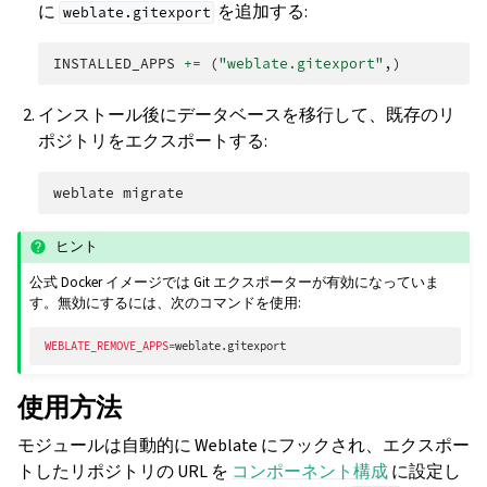
に
を追加する:
weblate.gitexport
INSTALLED_APPS
+=
(
"weblate.gitexport"
,)
インストール後にデータベースを移行して、既存のリ
ポジトリをエクスポートする:
weblate
ヒント
公式 Docker イメージでは Git エクスポーターが有効になっていま
す。無効にするには、次のコマンドを使用:
WEBLATE_REMOVE_APPS
=
使用方法
モジュールは自動的に Weblate にフックされ、エクスポー
トしたリポジトリの URL を
コンポーネント構成
に設定し