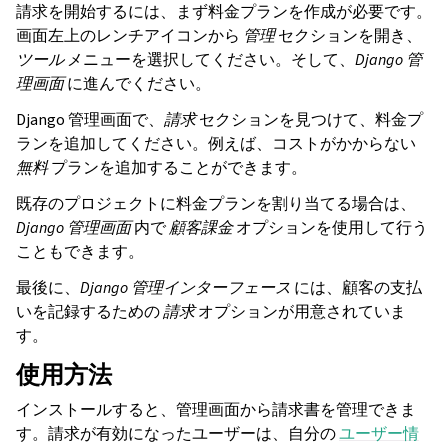
請求を開始するには、まず料金プランを作成が必要です。
画面左上のレンチアイコンから
管理
セクションを開き、
ツール
メニューを選択してください。そして、
Django 管
理画面
に進んでください。
Django 管理画面で、
請求
セクションを見つけて、料金プ
ランを追加してください。例えば、コストがかからない
無料
プランを追加することができます。
既存のプロジェクトに料金プランを割り当てる場合は、
Django 管理画面
内で
顧客課金
オプションを使用して行う
こともできます。
最後に、
Django 管理インターフェース
には、顧客の支払
いを記録するための
請求
オプションが用意されていま
す。
使用方法
インストールすると、管理画面から請求書を管理できま
す。請求が有効になったユーザーは、自分の
ユーザー情