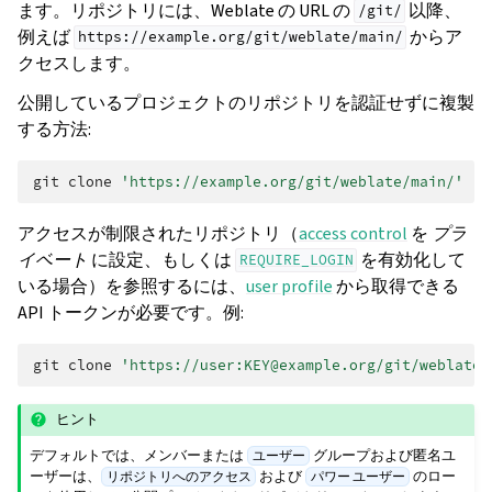
ます。リポジトリには、Weblate の URL の
以降、
/git/
例えば
からア
https://example.org/git/weblate/main/
クセスします。
公開しているプロジェクトのリポジトリを認証せずに複製
する方法:
git
clone
'https://example.org/git/weblate/main/'
アクセスが制限されたリポジトリ（
access control
を
プラ
イベート
に設定、もしくは
を有効化して
REQUIRE_LOGIN
いる場合）を参照するには、
user profile
から取得できる
API トークンが必要です。例:
git
clone
'https://user:KEY@example.org/git/weblate/
ヒント
デフォルトでは、メンバーまたは
グループおよび匿名ユ
ユーザー
ーザーは、
および
のロー
リポジトリへのアクセス
パワー ユーザー