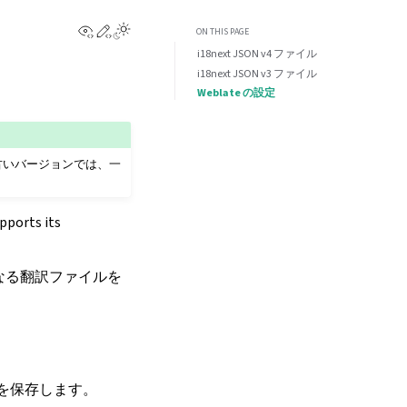
View this page
Edit this page
ON THIS PAGE
i18next JSON v4 ファイル
i18next JSON v3 ファイル
Weblate の設定
。古いバージョンでは、一
pports its
となる翻訳ファイルを
形を保存します。