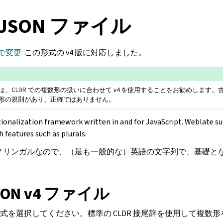
t JSON ファイル
 で変更:
この形式の v4 版に対応しました。
、CLDR での複数形の扱いに合わせて v4 を使用することをお勧めします
形の規則があり、正確ではありません。
ationalization framework written in and for JavaScript. Weblate su
h features such as plurals.
翻訳はモノリンガルなので、（最も一般的な）英語の文字列で、基礎
 JSON v4 ファイル
式を選択してください。標準の CLDR 接尾辞を使用して複数