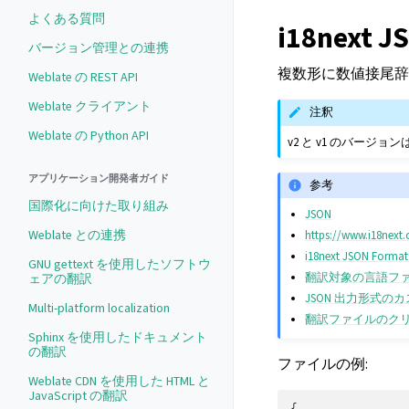
よくある質問
i18next
バージョン管理との連携
複数形に数値接尾辞
Weblate の REST API
Weblate クライアント
注釈
Weblate の Python API
v2 と v1 のバージ
アプリケーション開発者ガイド
参考
国際化に向けた取り組み
JSON
Weblate との連携
https://www.i18next
i18next JSON Format
GNU gettext を使用したソフトウ
翻訳対象の言語フ
ェアの翻訳
JSON 出力形式の
Multi-platform localization
翻訳ファイルのク
Sphinx を使用したドキュメント
の翻訳
ファイルの例:
Weblate CDN を使用した HTML と
JavaScript の翻訳
{