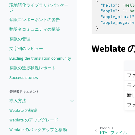
現地語化ライブラリとパッケー
"hello"
:
"Hell
ジ
"apple"
:
"I ha
"apple_plural"
翻訳コンポーネントの警告
"apple_negativ
}
翻訳者コミュニティの構築
翻訳の管理
Weblate
文字列のレビュー
Building the translation community
翻訳の進捗状況レポート
フ
Success stories
モ
管理者ドキュメント
新
導入方法
フ
Weblate の構築
Weblate のアップグレード
Previous
Weblate のバックアップと移動
HTML ファイル