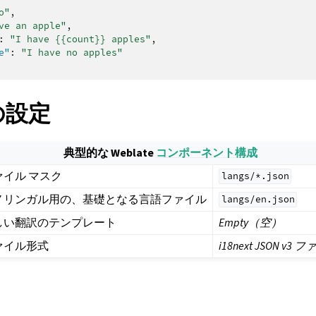
o"
,
ve an apple"
,
:
"I have {{count}} apples"
,
e"
:
"I have no apples"
 の設定
典型的な Weblate
コンポーネント構成
ァイル マスク
langs/*.json
ノリンガル用の、基礎となる言語ファイル
langs/en.json
しい翻訳のテンプレート
Empty（空）
ァイル形式
i18next JSON v3 