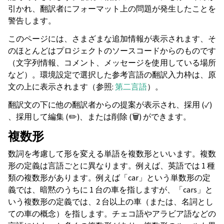
引かれ、翻訳者にフォーマット上の問題が発生したことを
警告します。
このページには、さまざまな追加情報が表示されます、そ
のほとんどはプロジェクトのソースコードからのものです
（文字列情報、コメント、メッセージを使用している場所
など）。環境設定で選択した参考言語の翻訳入力枠は、原
文の上に表示されます（参照:
第二言語
）。
翻訳文の下に他の翻訳者からの提案が表示され、採用 (✓)
、採用して編集 (✏️)、または削除 (🗑) ができます。
複数形
数詞を考慮して形を変える単語を複数形といいます。複数
形の定義は言語ごとに異なります。例えば、英語では 1 種
類の複数形があります。例えば「car」という単数形の定
義では、暗黙のうちに 1 台の車を指しますが、「cars」と
いう複数形の定義では、2 台以上の車（または、名詞とし
ての車の概念）を指します。チェコ語やアラビア語などの