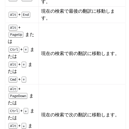
す。
現在の検索で最後の翻訳に移動しま
+
Alt
End
す。
+
Alt
また
PageUp
は
+
ま
Ctrl
↑
現在の検索で前の翻訳に移動します。
たは
+
ま
Alt
↑
たは
+
Cmd
↑
+
Alt
ま
PageDown
たは
+
ま
Ctrl
↓
現在の検索で次の翻訳に移動します。
たは
+
ま
Alt
↓