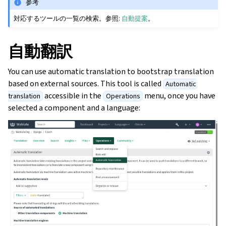
参考
対応するツールの一覧の検索。参照:
自動提案
。
自動翻訳
You can use automatic translation to bootstrap translation
based on external sources. This tool is called
Automatic
accessible in the
menu, once you have
translation
Operations
selected a component and a language: