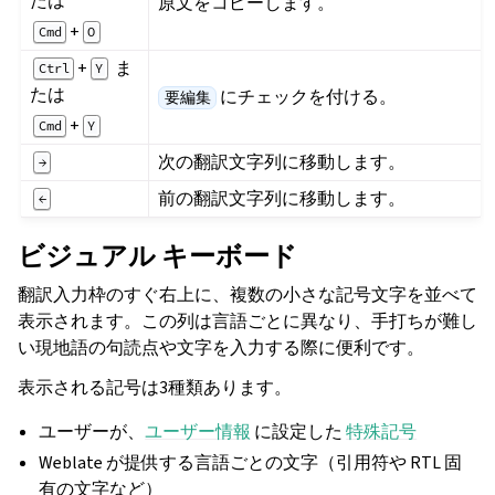
たは
原文をコピーします。
+
Cmd
O
+
ま
Ctrl
Y
たは
にチェックを付ける。
要編集
+
Cmd
Y
次の翻訳文字列に移動します。
→
前の翻訳文字列に移動します。
←
ビジュアル キーボード
翻訳入力枠のすぐ右上に、複数の小さな記号文字を並べて
表示されます。この列は言語ごとに異なり、手打ちが難し
い現地語の句読点や文字を入力する際に便利です。
表示される記号は3種類あります。
ユーザーが、
ユーザー情報
に設定した
特殊記号
Weblate が提供する言語ごとの文字（引用符や RTL 固
有の文字など）