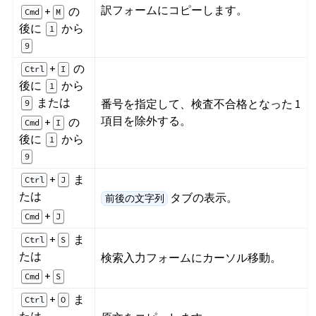
訳フォームにコピーします。
+
の
Cmd
M
後に
から
1
9
+
の
Ctrl
I
後に
から
1
または
番号を指定して、検査不合格となった 1
9
項目を除外する。
+
の
Cmd
I
後に
から
1
9
+
ま
Ctrl
J
たは
タブの表示。
前後の文字列
+
Cmd
J
+
ま
Ctrl
S
たは
検索入力フォームにカーソル移動。
+
Cmd
S
+
ま
Ctrl
O