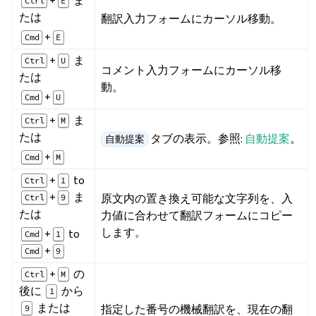
+
ま
Ctrl
E
たは
翻訳入力フォームにカーソル移動。
+
Cmd
E
+
ま
Ctrl
U
コメント入力フォームにカーソル移
たは
動。
+
Cmd
U
+
ま
Ctrl
M
たは
タブの表示。参照:
自動提案
。
自動提案
+
Cmd
M
+
to
Ctrl
1
+
ま
原文内の置き換え可能な文字列を、入
Ctrl
9
たは
力値に合わせて翻訳フォームにコピー
します。
+
to
Cmd
1
+
Cmd
9
+
の
Ctrl
M
後に
から
1
または
指定した番号の機械翻訳を、現在の翻
9