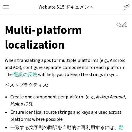
Weblate 5.15 ドキュメント
View 
Ed
Multi-platform
localization
When translating apps for multiple platforms (e.g., Android
and iOS), configure separate components for each platform.
The
翻訳の反映
will help you to keep the strings in sync.
ベストプラクティス:
Create one component per platform (e.g.,
MyApp Android
,
MyApp iOS
).
Ensure identical source strings and keys are used across
platforms where possible.
一致する文字列の翻訳を自動的に再利用するには、
翻