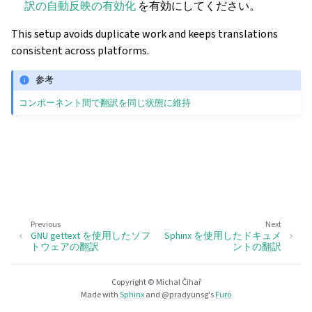
訳の自動反映の有効化
を有効にしてください。
This setup avoids duplicate work and keeps translations
consistent across platforms.
参考
コンポーネント間で翻訳を同じ状態に維持
Previous
Next
GNU gettext を使用したソフ
Sphinx を使用したドキュメ
トウェアの翻訳
ントの翻訳
Copyright © Michal Čihař
Made with
Sphinx
and
@pradyunsg
's
Furo