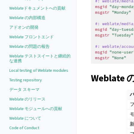
#: weblate/media
msgid
"day-monda
Weblateドキュメントへの貢献
msgstr
"Monday"
Weblate の内部構造
#: weblate/media
アドオンの開発
msgid
"day-tuesd
msgstr
"Tuesday"
Weblate フロントエンド
Weblate の問題の報告
#: weblate/accou
msgid
"none-user
Weblate テストスイートと継続的
msgstr
"None"
な連携
Local testing of Weblate modules
Weblate
Testing repository
データ スキーマ
バ
Weblate のリリース
Weblate モジュールへの貢献
Weblate について
Code of Conduct