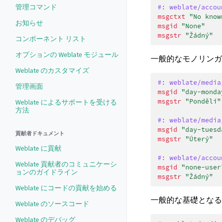
管理コマンド
#: weblate/accou
msgctxt
"No know
お知らせ
msgid
"None"
msgstr
"Žádný"
コンポーネント リスト
オプションの Weblate モジュール
一般的なモノリンガルの 
Weblate のカスタマイズ
#: weblate/media
管理画面
msgid
"day-monda
msgstr
"Pondělí"
Weblate によるサポートを受ける
方法
#: weblate/media
msgid
"day-tuesd
貢献者ドキュメント
msgstr
"Úterý"
Weblate に貢献
#: weblate/accou
Weblate 貢献者のコミュニケーシ
msgid
"none-user
ョンのガイドライン
msgstr
"Žádný"
Weblate にコードの貢献を始める
一般的な基礎となる
Weblate のソースコード
Weblate のデバッグ