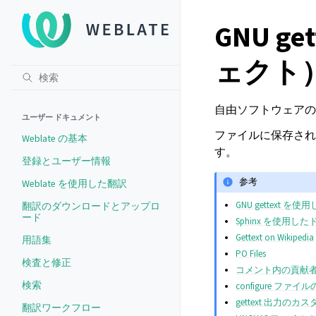
GNU g
ェクト
自由ソフトウェアの
ユーザー ドキュメント
ファイルに保存され
Weblate の基本
す。
登録とユーザー情報
参考
Weblate を使用した翻訳
GNU gettext
翻訳のダウンロードとアップロ
ード
Sphinx を使用
Gettext on Wikipedia
用語集
PO Files
検査と修正
コメント内の貢献
検索
configure ファイル
gettext 出力のカ
翻訳ワークフロー