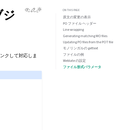
View this page
Edit this page
ブジ
ON THIS PAGE
原文の変更の表示
PO ファイル ヘッダー
Line wrapping
Generating matching MO files
Updating PO files from the POT file
モノリンガルの gettext
ファイルの例
ンクして対応しま
Weblate の設定
ファイル形式パラメータ