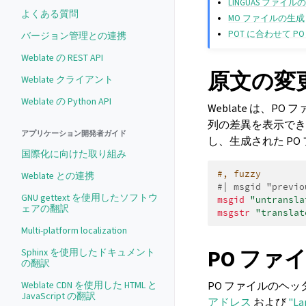
LINGUAS ファイル
よくある質問
MO ファイルの生成
POT に合わせて PO
バージョン管理との連携
Weblate の REST API
原文の変
Weblate クライアント
Weblate の Python API
Weblate は、
列の差異を表示でき
アプリケーション開発者ガイド
し、生成された P
国際化に向けた取り組み
#, fuzzy
Weblate との連携
#| msgid "previo
GNU gettext を使用したソフトウ
msgid
"untransla
ェアの翻訳
msgstr
"translat
Multi-platform localization
PO ファ
Sphinx を使用したドキュメント
の翻訳
PO ファイルのヘッ
Weblate CDN を使用した HTML と
JavaScript の翻訳
アドレス
および
"L