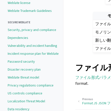
Weblate license
Weblate Trademark Guidelines
モ
SECURE WEBLATE
ファイル
Security, privacy and compliance
モノリ
Dependencies
新しい
Vulnerability and incident handling
ファイ
Incident response plan for Weblate
Password security
ファイル
Disaster recovery plan
ファイル形式パラメ
Weblate threat model
format.
Privacy regulations compliance
US controls compliance
Previous
Localization Threat Model
Format.JS JSON
Data residency