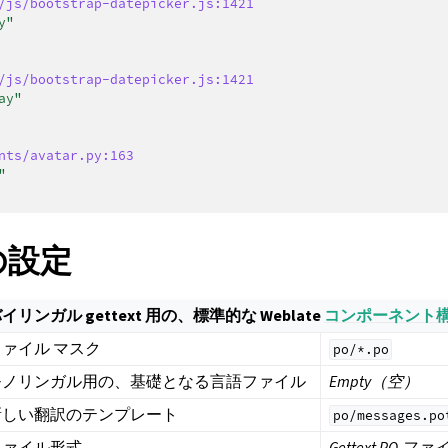
/js/bootstrap-datepicker.js:1421
y"
/js/bootstrap-datepicker.js:1421
ay"
nts/avatar.py:163
"
 の設定
イリンガル gettext 用の、標準的な Weblate
コンポーネント
ファイル マスク
po/*.po
モノリンガル用の、基礎となる言語ファイル
Empty（空）
新しい翻訳のテンプレート
po/messages.po
ファイル形式
Gettext PO ファ