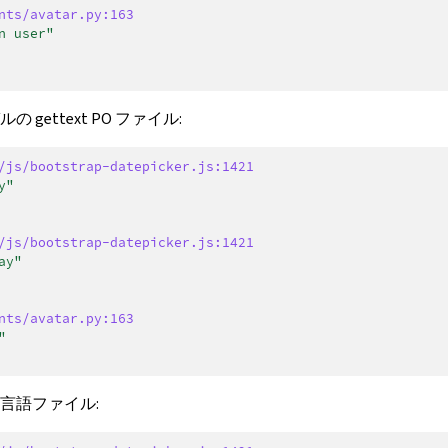
nts/avatar.py:163
n user"
gettext PO ファイル:
/js/bootstrap-datepicker.js:1421
y"
/js/bootstrap-datepicker.js:1421
ay"
nts/avatar.py:163
"
言語ファイル: