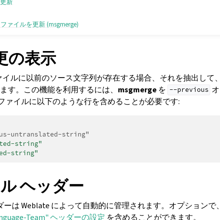
の更新
 ファイルを更新 (msgmerge)
更の表示
PO ファイルに以前のソース文字列が存在する場合、それを抽出し
ます。この機能を利用するには、
msgmerge
を
オ
--previous
O ファイルに以下のような行を含めることが必要です:
us-untranslated-string"
ted-string"
ed-string"
イル ヘッダー
ダーは Weblate によって自動的に管理されます。オプションで
anguage-Team" ヘッダーの設定
を含めることができます。