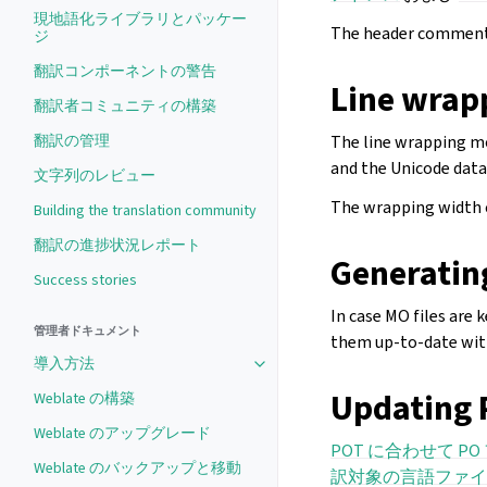
現地語化ライブラリとパッケー
The header comments
ジ
翻訳コンポーネントの警告
Line wrap
翻訳者コミュニティの構築
The line wrapping m
翻訳の管理
and the Unicode data
文字列のレビュー
The wrapping width 
Building the translation community
翻訳の進捗状況レポート
Generatin
Success stories
In case MO files are 
管理者ドキュメント
them up-to-date with
導入方法
Updating P
Weblate の構築
Weblate のアップグレード
POT に合わせて PO 
Weblate のバックアップと移動
訳対象の言語ファイ