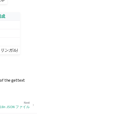
構成
モノリンガル)
 of the gettext
Next
-i18n JSON ファイル