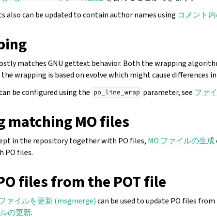
 also can be updated to contain author names using
コメント内
ping
ostly matches GNU gettext behavior. Both the wrapping algorith
 the wrapping is based on evolve which might cause differences in
can be configured using the
parameter, see
ファ
po_line_wrap
g matching MO files
kept in the repository together with PO files,
MO ファイルの生成
 PO files.
O files from the POT file
ファイルを更新 (msgmerge)
can be used to update PO files from 
ルの更新
.