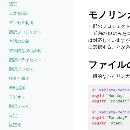
認証
モノリンガル
二要素認証
アクセス制御
一部のプロジェクト
翻訳プロジェクト
ード内の ID の
は対応していますが
言語の定義
に選択することが必
継続的な現地語化
翻訳のライセンス
ファイル
翻訳プロセス
一般的なバイリンガルの 
検査と修正
自動提案
#: weblate/media
msgid
"Monday"
アドオン
msgstr
"Pondělí"
翻訳メモリ
#: weblate/media
設定
msgid
"Tuesday"
msgstr
"Úterý"
設定例