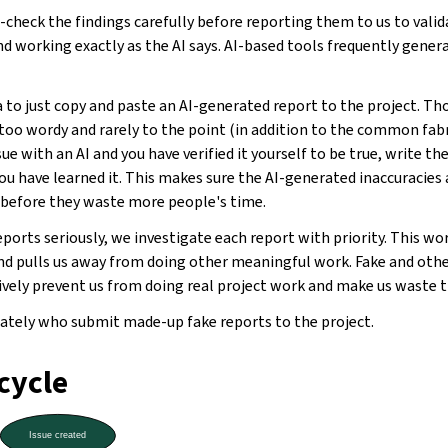
check the findings carefully before reporting them to us to valid
nd working exactly as the AI says. AI-based tools frequently gener
 to just copy and paste an AI-generated report to the project. T
 too wordy and rarely to the point (in addition to the common fabri
sue with an AI and you have verified it yourself to be true, write th
you have learned it. This makes sure the AI-generated inaccuracies
y before they waste more people's time.
eports seriously, we investigate each report with priority. This wo
d pulls us away from doing other meaningful work. Fake and ot
tively prevent us from doing real project work and make us waste 
tely who submit made-up fake reports to the project.
ecycle