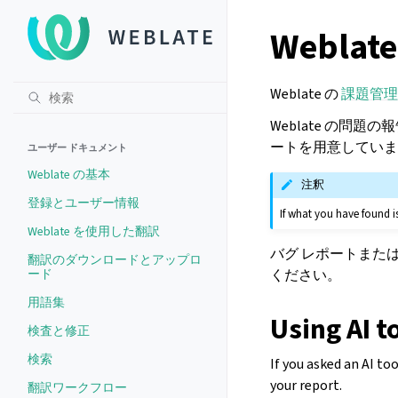
Webla
Weblate の
課題管理
Weblate の
ートを用意していま
ユーザー ドキュメント
Weblate の基本
注釈
登録とユーザー情報
If what you have found is
Weblate を使用した翻訳
バグ レポートまた
翻訳のダウンロードとアップロ
ください。
ード
用語集
Using AI t
検査と修正
検索
If you asked an AI to
your report.
翻訳ワークフロー