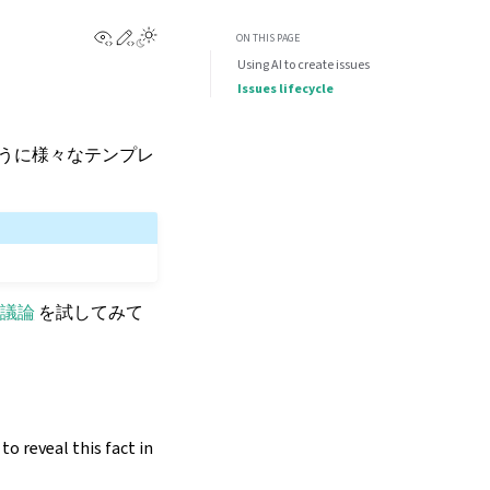
View this page
Edit this page
ON THIS PAGE
Using AI to create issues
Issues lifecycle
ように様々なテンプレ
の議論
を試してみて
o reveal this fact in