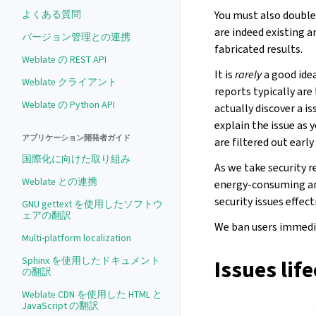
You must also double-
よくある質問
are indeed existing a
バージョン管理との連携
fabricated results.
Weblate の REST API
It is
rarely
a good idea
Weblate クライアント
reports typically are
Weblate の Python API
actually discover a is
explain the issue as 
アプリケーション開発者ガイド
are filtered out earl
国際化に向けた取り組み
As we take security r
Weblate との連携
energy-consuming an
security issues effec
GNU gettext を使用したソフトウ
ェアの翻訳
We ban users immedia
Multi-platform localization
Sphinx を使用したドキュメント
Issues lif
の翻訳
Weblate CDN を使用した HTML と
JavaScript の翻訳