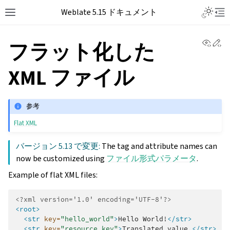
Weblate 5.15 ドキュメント
View 
Ed
フラット化した
XML ファイル
参考
Flat XML
バージョン 5.13 で変更:
The tag and attribute names can
now be customized using
ファイル形式パラメータ
.
Example of flat XML files:
<?xml version='1.0' encoding='UTF-8'?>
<root>
<str
key=
"hello_world"
>
Hello
World!
</str>
<str
key=
"resource_key"
>
Translated
value.
</str>