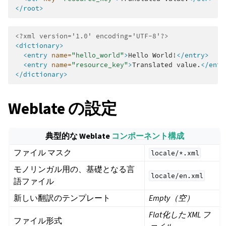
</root>
<?xml version='1.0' encoding='UTF-8'?>
<dictionary>
<entry
name=
"hello_world"
>
Hello
World!
</entry>
<entry
name=
"resource_key"
>
Translated
value.
</entr
</dictionary>
Weblate の設定
典型的な Weblate
コンポーネント構成
ファイル マスク
locale/*.xml
モノリンガル用の、基礎となる言
locale/en.xml
語ファイル
新しい翻訳のテンプレート
Empty（空）
Flat化した XML フ
ファイル形式