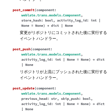
post_commit
(
component
:
weblate.trans.models.Component
,
store_hash
:
bool
,
activity_log_id
:
int
|
None
=
None
)
→
dict
|
None
変更がリポジトリにコミットされた後に実行する
イベント ハンドラー。
post_push
(
component
:
weblate.trans.models.Component
,
activity_log_id
:
int
|
None
=
None
)
→
dict
|
None
リポジトリが上流にプッシュされた後に実行する
イベント ハンドラー。
post_update
(
component
:
weblate.trans.models.Component
,
previous_head
:
str
,
skip_push
:
bool
,
activity_log_id
:
int
|
None
=
None
)
→
dict
|
None