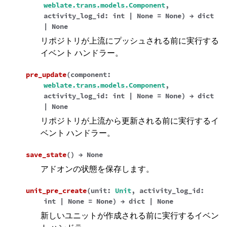
weblate.trans.models.Component
,
activity_log_id
:
int
|
None
=
None
)
→
dict
|
None
リポジトリが上流にプッシュされる前に実行する
イベント ハンドラー。
pre_update
(
component
:
weblate.trans.models.Component
,
activity_log_id
:
int
|
None
=
None
)
→
dict
|
None
リポジトリが上流から更新される前に実行するイ
ベント ハンドラー。
save_state
(
)
→
None
アドオンの状態を保存します。
unit_pre_create
(
unit
:
Unit
,
activity_log_id
:
int
|
None
=
None
)
→
dict
|
None
新しいユニットが作成される前に実行するイベン