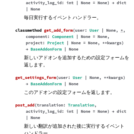
activity_log_id
:
int
|
None
=
None
)
→
dict
|
None
毎日実行するイベント ハンドラー。
classmethod
get_add_form
(
user
:
User
|
None
,
*
,
component
:
Component
|
None
=
None
,
project
:
Project
|
None
=
None
,
**
kwargs
)
→
BaseAddonForm
|
None
新しいアドオンを追加するための設定フォームを
返します。
get_settings_form
(
user
:
User
|
None
,
**
kwargs
)
→
BaseAddonForm
|
None
このアドオンの設定フォームを返します。
post_add
(
translation
:
Translation
,
activity_log_id
:
int
|
None
=
None
)
→
dict
|
None
新しい翻訳が追加された後に実行するイベント
ハンドラー。