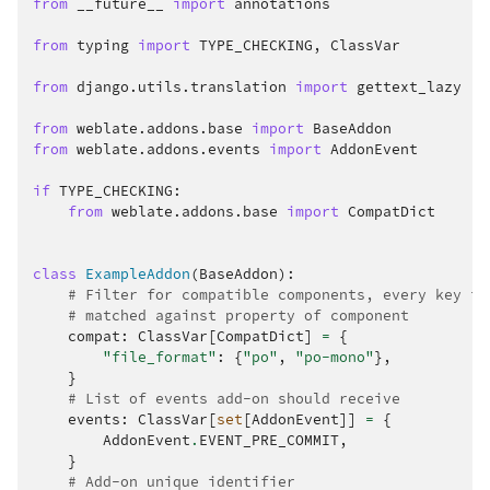
from
__future__
import
annotations
from
typing
import
TYPE_CHECKING
,
ClassVar
from
django.utils.translation
import
gettext_lazy
from
weblate.addons.base
import
BaseAddon
from
weblate.addons.events
import
AddonEvent
if
TYPE_CHECKING
:
from
weblate.addons.base
import
CompatDict
class
ExampleAddon
(
BaseAddon
):
# Filter for compatible components, every key is
# matched against property of component
compat
:
ClassVar
[
CompatDict
]
=
{
"file_format"
:
{
"po"
,
"po-mono"
},
}
# List of events add-on should receive
events
:
ClassVar
[
set
[
AddonEvent
]]
=
{
AddonEvent
.
EVENT_PRE_COMMIT
,
}
# Add-on unique identifier