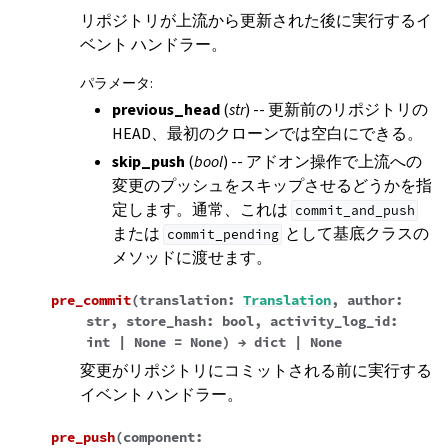
リポジトリが上流から更新された後に実行するイ
ベント ハンドラー。
パラメータ
:
previous_head
(
str
) -- 更新前のリポジトリの
HEAD、最初のクローンでは空白にできる。
skip_push
(
bool
) -- アドオン操作で上流への
変更のプッシュをスキップさせるどうかを指
定します。通常、これは
commit_and_push
または
として基底クラスの
commit_pending
メソッドに渡せます。
pre_commit
(
translation
:
Translation
,
author
:
str
,
store_hash
:
bool
,
activity_log_id
:
int
|
None
=
None
)
→
dict
|
None
変更がリポジトリにコミットされる前に実行する
イベント ハンドラー。
pre_push
(
component
: