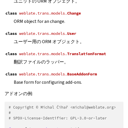
ユニットの ORM オブジェクト。
class
weblate.trans.models.
Change
ORM object for an change.
class
weblate.trans.models.
User
ユーザー用の ORM オブジェクト。
class
weblate.trans.models.
TranslationFormat
翻訳ファイルのラッパー。
class
weblate.trans.models.
BaseAddonForm
Base form for configuring add-ons.
アドオンの例:
# Copyright © Michal Čihař <michal@weblate.org>
#
# SPDX-License-Identifier: GPL-3.0-or-later