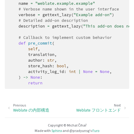
name
=
"weblate.example.example"
# Verbose name shown in the user interface
verbose
=
gettext_lazy
(
"Example add-on"
)
# Detailed add-on description
description
=
gettext_lazy
(
"This add-on does not
# Callback to implement custom behavior
def
pre_commit
(
self
,
translation
,
author
:
str
,
store_hash
:
bool
,
activity_log_id
:
int
|
None
=
None
,
)
->
None
:
return
Previous
Next
Weblate の内部構造
Weblate フロントエンド
Copyright © Michal Čihař
Made with
Sphinx
and
@pradyunsg
's
Furo