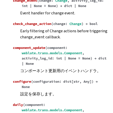
change_event
(
change
:
Change
,
activity_log_id
:
int
|
None
=
None
)
→
dict
|
None
Event handler for change event.
check_change_action
(
change
:
Change
)
→
bool
Early filtering of Change actions before triggering
change_event callback.
component_update
(
component
:
weblate.trans.models.Component
,
activity_log_id
:
int
|
None
=
None
)
→
dict
|
None
コンポーネント更新用のイベントハンドラ。
configure
(
configuration
:
dict
[
str
,
Any
]
)
→
None
設定を保存します。
daily
(
component
:
weblate.trans.models.Component
,