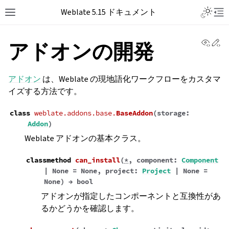
Weblate 5.15 ドキュメント
View 
Ed
アドオンの開発
アドオン
は、Weblate の現地語化ワークフローをカスタマ
イズする方法です。
class
weblate.addons.base.
BaseAddon
(
storage
:
Addon
)
Weblate アドオンの基本クラス。
classmethod
can_install
(
*
,
component
:
Component
|
None
=
None
,
project
:
Project
|
None
=
None
)
→
bool
アドオンが指定したコンポーネントと互換性があ
るかどうかを確認します。