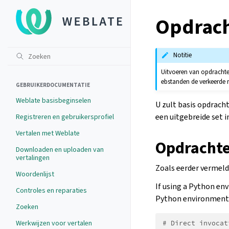
Opdrach
Notitie
Uitvoeren van opdrachten
ebstanden de verkeerde r
GEBRUIKERDOCUMENTATIE
Weblate basisbeginselen
U zult basis opdrach
een uitgebreide set 
Registreren en gebruikersprofiel
Vertalen met Weblate
Opdrachte
Downloaden en uploaden van
vertalingen
Zoals eerder vermeld 
Woordenlijst
If using a Python env
Controles en reparaties
Python environment p
Zoeken
Werkwijzen voor vertalen
# Direct invocat