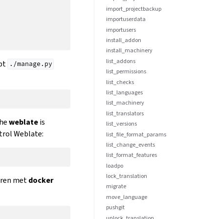
import_projectbackup
importuserdata
importusers
install_addon
install_machinery
list_addons
ipt
./manage.py
list_permissions
list_checks
list_languages
list_machinery
list_translators
the
weblate
is
list_versions
trol Weblate:
list_file_format_params
list_change_events
list_format_features
loadpo
lock_translation
oeren met
docker
migrate
move_language
pushgit
unlock_translation