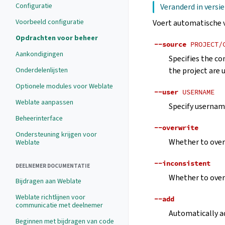
Configuratie
Veranderd in versie
Voorbeeld configuratie
Voert automatische v
Opdrachten voor beheer
--source
PROJECT/
Aankondigingen
Specifies the co
the project are 
Onderdelenlijsten
Optionele modules voor Weblate
--user
USERNAME
Weblate aanpassen
Specify username
Beheerinterface
--overwrite
Ondersteuning krijgen voor
Whether to overw
Weblate
--inconsistent
DEELNEMER DOCUMENTATIE
Whether to overw
Bijdragen aan Weblate
Weblate richtlijnen voor
--add
communicatie met deelnemer
Automatically ad
Beginnen met bijdragen van code