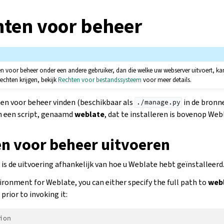
ten voor beheer
 voor beheer onder een andere gebruiker, dan die welke uw webserver uitvoert, kan r
echten krijgen, bekijk
Rechten voor bestandssysteem
voor meer details.
ten voor beheer vinden (beschikbaar als
in de bronne
./manage.py
in een script, genaamd
weblate
, dat te installeren is bovenop Web
n voor beheer uitvoeren
is de uitvoering afhankelijk van hoe u Weblate hebt geïnstalleerd
ironment for Weblate, you can either specify the full path to
web
rior to invoking it:
ion