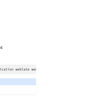
d.
ication
weblate
website