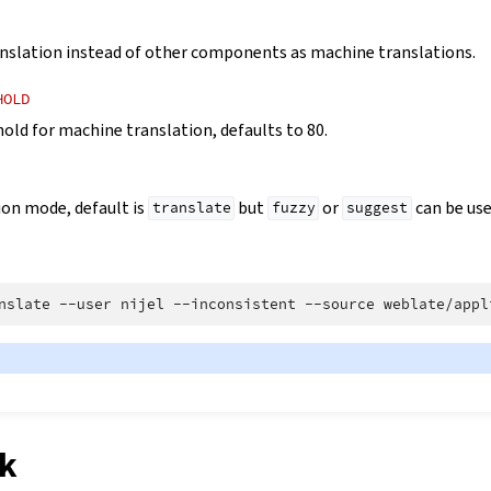
nslation instead of other components as machine translations.
HOLD
hold for machine translation, defaults to 80.
ion mode, default is
but
or
can be use
translate
fuzzy
suggest
nslate
--user
nijel
--inconsistent
--source
weblate/appl
k