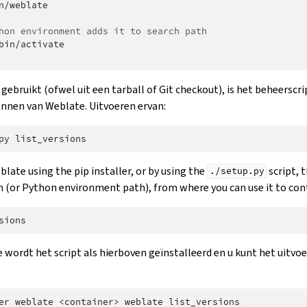
n/weblate

hon environment adds it to search path
bin/activate

 gebruikt (ofwel uit een tarball of Git checkout), is het beheerscr
onnen van Weblate. Uitvoeren ervan:
py
eblate using the pip installer, or by using the
script, 
./setup.py
th (or Python environment path), from where you can use it to con
 wordt het script als hierboven geïnstalleerd en u kunt het uitv
er
weblate
<container>
weblate