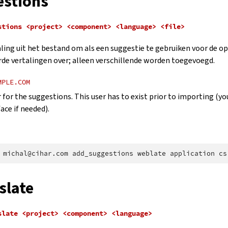
stions
stions
<project>
<component>
<language>
<file>
ling uit het bestand om als een suggestie te gebruiken voor de o
rde vertalingen over; alleen verschillende worden toegevoegd.
MPLE.COM
 for the suggestions. This user has to exist prior to importing (yo
ace if needed).
michal@cihar.com
add_suggestions
weblate
application
cs
slate
slate
<project>
<component>
<language>