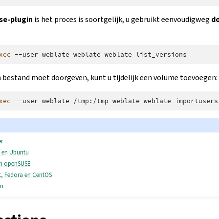
e-plugin
is het proces is soortgelijk, u gebruikt eenvoudigweg
d
xec
--user
weblate
weblate
weblate
en bestand moet doorgeven, kunt u tijdelijk een volume toevoegen:
xec
--user
weblate
/tmp:/tmp
weblate
weblate
importusers
er
n en Ubuntu
 en openSUSE
t, Fedora en CentOS
en