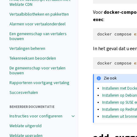
Weblate CDN
Voor
docker-compos
Vertaalbibliotheken en pakketten
exec
:
Alarmen voor vertaalonderdeel
Een gemeenschap van vertalers
docker
compose
e
bouwen
In het geval dat u e
Vertalingen beheren
Tekenreeksen beoordelen
docker
compose
e
De gemeenschap voor vertalen
bouwen
Zie ook
Rapporteren voortgang vertaling
Installeren met Dock
Succesverhalen
Installeren op Debia
Installeren op SUSE
BEHEERDER DOCUMENTATIE
Installeren op RedHa
Instructies voor configureren
Installeren uit bronn
Weblate uitgerold
Weblate upgraden