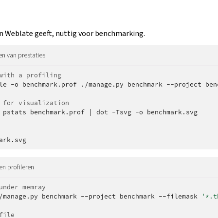
n Weblate geeft, nuttig voor benchmarking.
en van prestaties
with a profiling
le
-o
benchmark.prof
./manage.py
benchmark
--project
ben
 for visualization
pstats
benchmark.prof
|
dot
-Tsvg
-o
benchmark.svg

n profileren
under memray
/manage.py
benchmark
--project
benchmark
--filemask
'*.t
file