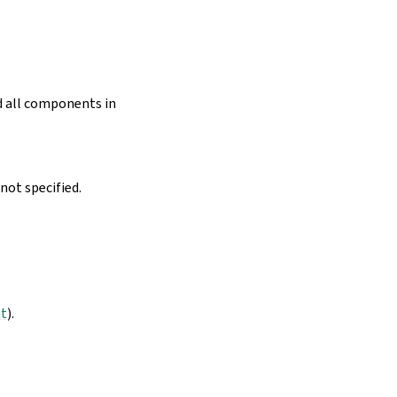
ed all components in
not specified.
nt
).