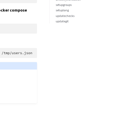
setupgroups
ocker compose
setuplang
updatechecks
updategit