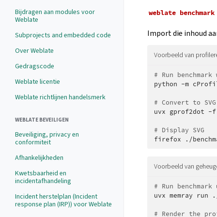
Bijdragen aan modules voor
weblate
benchmark
Weblate
Import die inhoud aa
Subprojects and embedded code
Over Weblate
Voorbeeld van profiler
Gedragscode
# Run benchmark 
Weblate licentie
python
-m
cProfi
Weblate richtlijnen handelsmerk
# Convert to SVG
uvx
gprof2dot
-f
WEBLATE BEVEILIGEN
# Display SVG
Beveiliging, privacy en
firefox
conformiteit
Afhankelijkheden
Voorbeeld van geheuge
Kwetsbaarheid en
incidentafhandeling
# Run benchmark 
uvx
memray
run
.
Incident herstelplan (Incident
response plan (IRP)) voor Weblate
# Render the pro