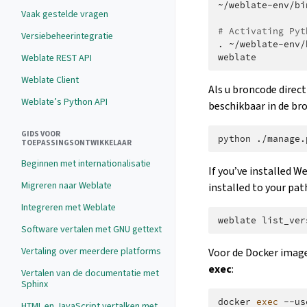
~/weblate-env/bi
Vaak gestelde vragen
# Activating Pyt
Versiebeheerintegratie
.
~/weblate-env/
Weblate REST API
Weblate Client
Als u broncode direct
Weblate’s Python API
beschikbaar in de br
GIDS VOOR
python
./manage.
TOEPASSINGSONTWIKKELAAR
Beginnen met internationalisatie
If you’ve installed W
Migreren naar Weblate
installed to your pa
Integreren met Weblate
weblate
Software vertalen met GNU gettext
Vertaling over meerdere platforms
Voor de Docker image
exec
:
Vertalen van de documentatie met
Sphinx
docker
exec
--us
HTML en JavaScript vertalken met