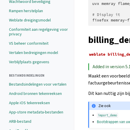
Wachtwoord beveiliging
uvx
memray
flame
Rampen herstelplan
# Display it
Weblate dreigingsmodel
fixefox
Conformiteit aan regelgeving voor
privacy
billing_d
VS beheer conformiteit
Vertalen bedreigingen model
weblate
billing_d
Verblijfplaats gegevens
Added in version 5.
Maakt een voorbeeld 
BESTANDSINDELINGEN
factuurgebeurtenisse
Bestandsindelingen voor vertalen
Dit kan nuttig zijn b
Android bronnen tekenreeksen
Apple iOS tekenreeksen
Zie ook
App-store metadata-bestanden
import_demo
ARB-bestand
Bootstrappen van uw