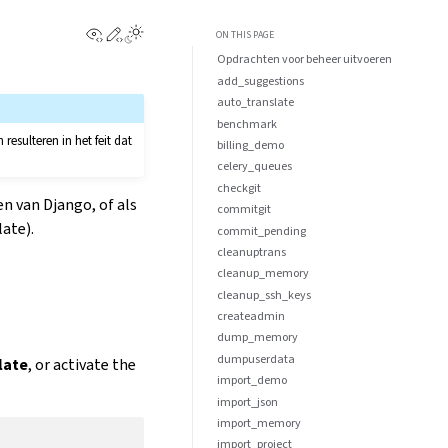
View this page
Edit this page
ON THIS PAGE
Opdrachten voor beheer uitvoeren
add_suggestions
auto_translate
benchmark
esulteren in het feit dat
billing_demo
celery_queues
checkgit
n van Django, of als
commitgit
late).
commit_pending
cleanuptrans
cleanup_memory
cleanup_ssh_keys
createadmin
.
dump_memory
dumpuserdata
late
, or activate the
import_demo
import_json
import_memory
import_project