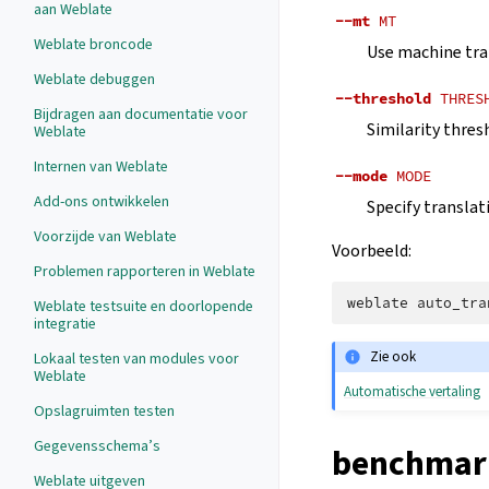
aan Weblate
--mt
MT
Weblate broncode
Use machine tra
Weblate debuggen
--threshold
THRES
Bijdragen aan documentatie voor
Similarity thres
Weblate
Internen van Weblate
--mode
MODE
Add-ons ontwikkelen
Specify translat
Voorzijde van Weblate
Voorbeeld:
Problemen rapporteren in Weblate
weblate
auto_tra
Weblate testsuite en doorlopende
integratie
Zie ook
Lokaal testen van modules voor
Weblate
Automatische vertaling
Opslagruimten testen
Gegevensschema’s
benchmar
Weblate uitgeven