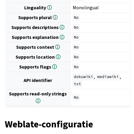
Linguality
ⓘ
Monolingual
Supports plural
ⓘ
No
Supports descriptions
ⓘ
No
Supports explanation
ⓘ
No
Supports context
ⓘ
No
Supports location
ⓘ
No
Supports flags
ⓘ
No
,
,
dokuwiki
mediawiki
API identifier
txt
Supports read-only strings
No
ⓘ
Weblate-configuratie