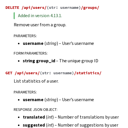
DELETE
/api/users/
(
str:
username
)
/groups/
Added in version 4.13.1.
Remove user from a group.
PARAMETERS
:
username
(
string
) – User’s username
FORM PARAMETERS
:
string group_id
– The unique group ID
GET
/api/users/
(
str:
username
)
/statistics/
List statistics of a user.
PARAMETERS
:
username
(
string
) – User’s username
RESPONSE JSON OBJECT
:
translated
(
int
) – Number of translations by user
suggested
(
int
) – Number of suggestions by user