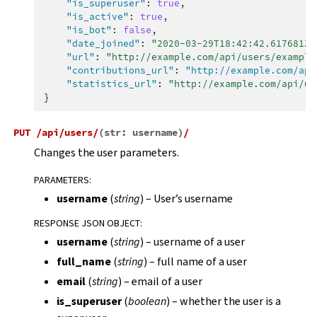
"is_superuser"
:
true
,
"is_active"
:
true
,
"is_bot"
:
false
,
"date_joined"
:
"2020-03-29T18:42:42.617681Z"
"url"
:
"http://example.com/api/users/example
"contributions_url"
:
"http://example.com/api
"statistics_url"
:
"http://example.com/api/us
}
PUT
/api/users/
(
str:
username
)
/
Changes the user parameters.
PARAMETERS
:
username
(
string
) – User’s username
RESPONSE JSON OBJECT
:
username
(
string
) – username of a user
full_name
(
string
) – full name of a user
email
(
string
) – email of a user
is_superuser
(
boolean
) – whether the user is a