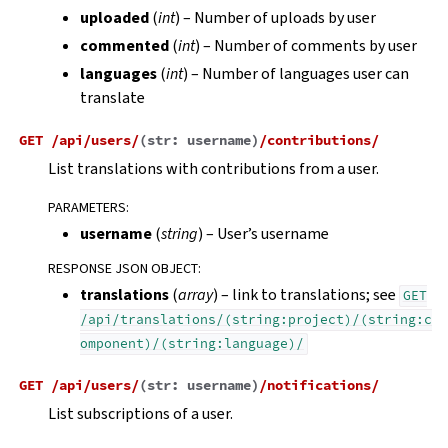
uploaded
(
int
) – Number of uploads by user
commented
(
int
) – Number of comments by user
languages
(
int
) – Number of languages user can
translate
GET
/api/users/
(
str:
username
)
/contributions/
List translations with contributions from a user.
PARAMETERS
:
username
(
string
) – User’s username
RESPONSE JSON OBJECT
:
translations
(
array
) – link to translations; see
GET
/api/translations/(string:project)/(string:c
omponent)/(string:language)/
GET
/api/users/
(
str:
username
)
/notifications/
List subscriptions of a user.