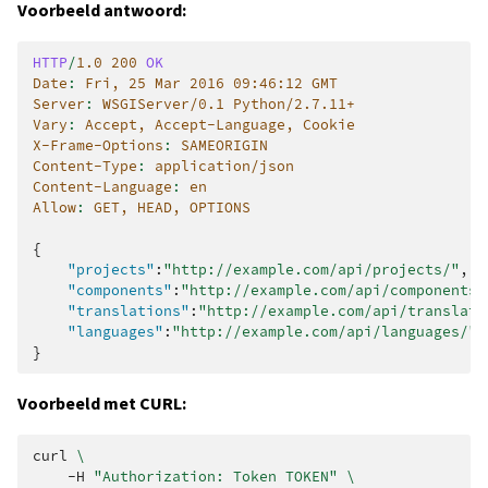
Voorbeeld antwoord:
HTTP
/
1.0
200
OK
Date
:
Fri, 25 Mar 2016 09:46:12 GMT
Server
:
WSGIServer/0.1 Python/2.7.11+
Vary
:
Accept, Accept-Language, Cookie
X-Frame-Options
:
SAMEORIGIN
Content-Type
:
application/json
Content-Language
:
en
Allow
:
GET, HEAD, OPTIONS
{
"projects"
:
"http://example.com/api/projects/"
,
"components"
:
"http://example.com/api/components/
"translations"
:
"http://example.com/api/translati
"languages"
:
"http://example.com/api/languages/"
}
Voorbeeld met CURL:
curl
\
-H
"Authorization: Token TOKEN"
\