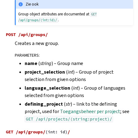
Zie ook
Group object attributes are documented at
GET
.
/api/groups/(int:id)/
POST
/api/groups/
Creates a new group.
PARAMETERS
:
name
(
string
) – Group name
project_selection
(
int
) – Group of project
selection from given options
language_selection
(
int
) – Group of languages
selected from given options
defining_project
(
str
) – link to the defining
project, used for
Toegangsbeheer per project
; see
GET
/api/projects/(string:project)/
GET
/api/groups/
(
int:
id
)
/