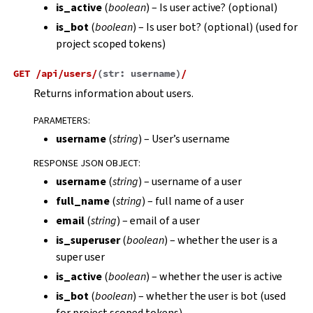
is_active
(
boolean
) – Is user active? (optional)
is_bot
(
boolean
) – Is user bot? (optional) (used for
project scoped tokens)
GET
/api/users/
(
str:
username
)
/
Returns information about users.
PARAMETERS
:
username
(
string
) – User’s username
RESPONSE JSON OBJECT
:
username
(
string
) – username of a user
full_name
(
string
) – full name of a user
email
(
string
) – email of a user
is_superuser
(
boolean
) – whether the user is a
super user
is_active
(
boolean
) – whether the user is active
is_bot
(
boolean
) – whether the user is bot (used
for project scoped tokens)