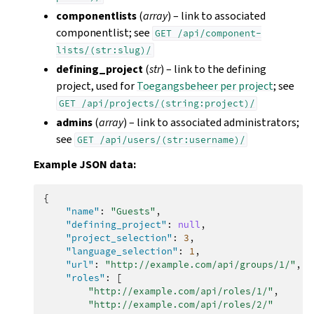
componentlists
(
array
) – link to associated
componentlist; see
GET
/api/component-
lists/(str:slug)/
defining_project
(
str
) – link to the defining
project, used for
Toegangsbeheer per project
; see
GET
/api/projects/(string:project)/
admins
(
array
) – link to associated administrators;
see
GET
/api/users/(str:username)/
Example JSON data:
{
"name"
:
"Guests"
,
"defining_project"
:
null
,
"project_selection"
:
3
,
"language_selection"
:
1
,
"url"
:
"http://example.com/api/groups/1/"
,
"roles"
:
[
"http://example.com/api/roles/1/"
,
"http://example.com/api/roles/2/"