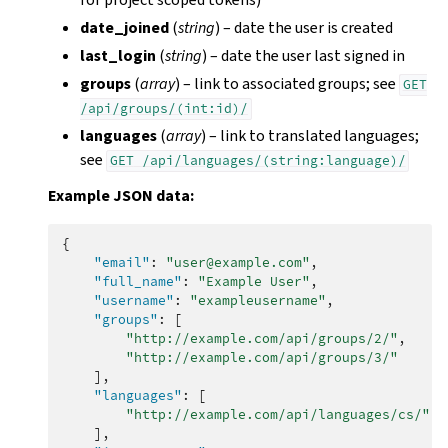
date_joined
(
string
) – date the user is created
last_login
(
string
) – date the user last signed in
groups
(
array
) – link to associated groups; see
GET
/api/groups/(int:id)/
languages
(
array
) – link to translated languages;
see
GET
/api/languages/(string:language)/
Example JSON data:
{
"email"
:
"user@example.com"
,
"full_name"
:
"Example User"
,
"username"
:
"exampleusername"
,
"groups"
:
[
"http://example.com/api/groups/2/"
,
"http://example.com/api/groups/3/"
],
"languages"
:
[
"http://example.com/api/languages/cs/"
,
],