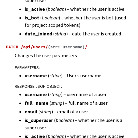
super user
is_active
(
boolean
) – whether the user is active
is_bot
(
boolean
) – whether the user is bot (used
for project scoped tokens)
date_joined
(
string
) – date the user is created
PATCH
/api/users/
(
str:
username
)
/
Changes the user parameters.
PARAMETERS
:
username
(
string
) – User’s username
RESPONSE JSON OBJECT
:
username
(
string
) – username of a user
full_name
(
string
) – full name of a user
email
(
string
) – email of a user
is_superuser
(
boolean
) – whether the user is a
super user
is_active
(
boolean
) – whether the user is active