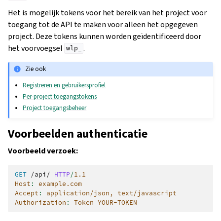
Het is mogelijk tokens voor het bereik van het project voor
toegang tot de API te maken voor alleen het opgegeven
project. Deze tokens kunnen worden geïdentificeerd door
het voorvoegsel
.
wlp_
Zie ook
Registreren en gebruikersprofiel
Per-project toegangstokens
Project toegangsbeheer
Voorbeelden authenticatie
Voorbeeld verzoek:
GET
/api/
HTTP
/
1.1
Host
:
example.com
Accept
:
application/json, text/javascript
Authorization
:
Token YOUR-TOKEN