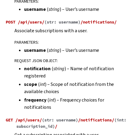
PARAMETERS
:
username
(
string
) – User’s username
POST
/api/users/
(
str:
username
)
/notifications/
Associate subscriptions with a user.
PARAMETERS
:
username
(
string
) – User’s username
REQUEST JSON OBJECT
:
notification
(
string
) – Name of notification
registered
scope
(
int
) – Scope of notification from the
available choices
frequency
(
int
) – Frequency choices for
notifications
GET
/api/users/
(
str:
username
)
/notifications/
(
int:
subscription_id
)
/
Get a subscription associated with a user.