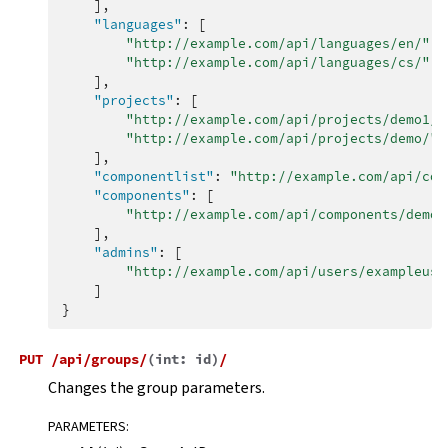
],
"languages"
:
[
"http://example.com/api/languages/en/"
,
"http://example.com/api/languages/cs/"
,
],
"projects"
:
[
"http://example.com/api/projects/demo1/"
"http://example.com/api/projects/demo/"
],
"componentlist"
:
"http://example.com/api/com
"components"
:
[
"http://example.com/api/components/demo/
],
"admins"
:
[
"http://example.com/api/users/exampleuse
]
}
PUT
/api/groups/
(
int:
id
)
/
Changes the group parameters.
PARAMETERS
: