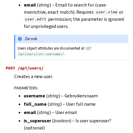
email
(
string
) – Email to search for (case-
insensitive, exact match). Requires
or
user.view
permission; the parameter is ignored
user.edit
for unprivileged users.
Zie ook
Users object attributes are documented at
GET
.
/api/users/(str:username)/
POST
/api/users/
Creates a new user.
PARAMETERS
:
username
(
string
) – Gebruikersnaam
full_name
(
string
) – User full name
email
(
string
) – User email
is_superuser
(
boolean
) – Is user superuser?
(optional)