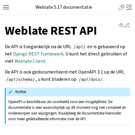
Weblate 5.17 documentatie
View 
Ed
Weblate REST API
De API is toegankelijk via de URL
en is gebaseerd op
/api/
het
Django REST framewerk
. U kunt het direct gebruiken of
met
Weblate Client
.
De API is ook gedocumenteerd met OpenAPI 3.1 op de URL
, u kunt bladeren op
.
/api/schema/
/api/docs/
Notitie
OpenAPI is beschikbaar als voorbeeld voor een mogelijkheid. De
documentatie is zeer waarschijnlijk op dit moment nog niet compleet en
onderworpen aan wijzigingen. Raadpleeg de documentatie hieronder
voor meer gedetailleerde informatie over de API.