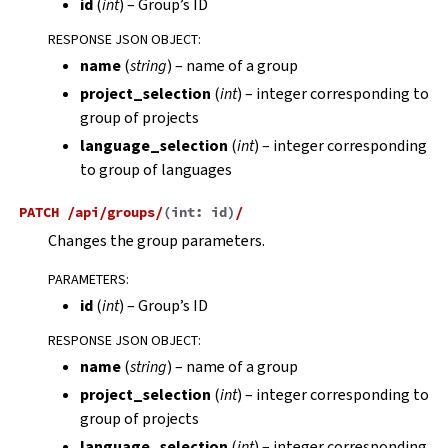
id
(
int
) – Group’s ID
RESPONSE JSON OBJECT
:
name
(
string
) – name of a group
project_selection
(
int
) – integer corresponding to
group of projects
language_selection
(
int
) – integer corresponding
to group of languages
PATCH
/api/groups/
(
int:
id
)
/
Changes the group parameters.
PARAMETERS
:
id
(
int
) – Group’s ID
RESPONSE JSON OBJECT
:
name
(
string
) – name of a group
project_selection
(
int
) – integer corresponding to
group of projects
language_selection
(
int
) – integer corresponding