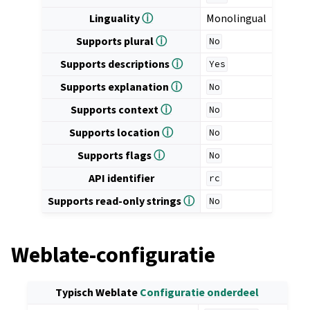
Linguality
ⓘ
Monolingual
Supports plural
ⓘ
No
Supports descriptions
ⓘ
Yes
Supports explanation
ⓘ
No
Supports context
ⓘ
No
Supports location
ⓘ
No
Supports flags
ⓘ
No
API identifier
rc
Supports read-only strings
ⓘ
No
Weblate-configuratie
Typisch Weblate
Configuratie onderdeel