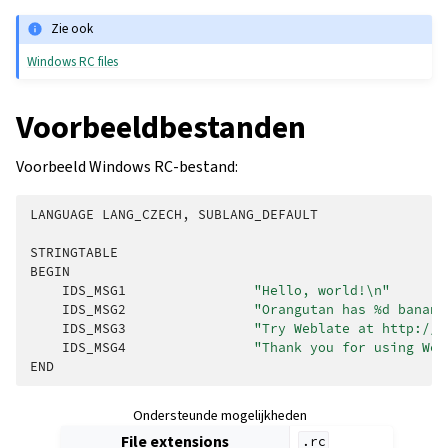
Zie ook
Windows RC files
Voorbeeldbestanden
Voorbeeld Windows RC-bestand:
LANGUAGE
LANG_CZECH
,
SUBLANG_DEFAULT
STRINGTABLE
BEGIN
IDS_MSG1
"Hello, world!
\n
"
IDS_MSG2
"Orangutan has %d banana
IDS_MSG3
"Try Weblate at http://d
IDS_MSG4
"Thank you for using Web
END
Ondersteunde mogelijkheden
File extensions
.rc