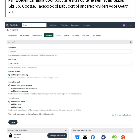
kan worden gemaakt door populaire sites op te nemen, zoals GitLab,
GitHub, Google, Facebook of Bitbucket of andere providers voor OAuth
2.0.