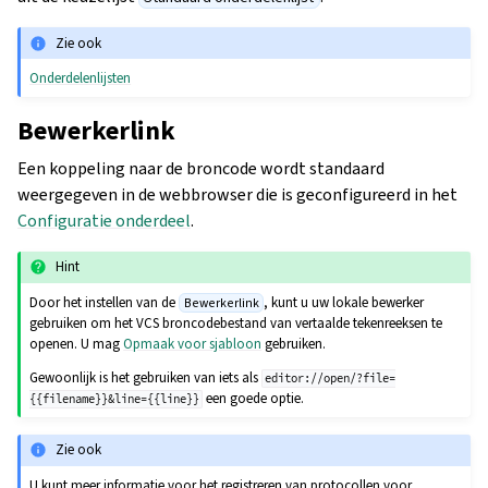
Zie ook
Onderdelenlijsten
Bewerkerlink
Een koppeling naar de broncode wordt standaard
weergegeven in de webbrowser die is geconfigureerd in het
Configuratie onderdeel
.
Hint
Door het instellen van de
, kunt u uw lokale bewerker
Bewerkerlink
gebruiken om het VCS broncodebestand van vertaalde tekenreeksen te
openen. U mag
Opmaak voor sjabloon
gebruiken.
Gewoonlijk is het gebruiken van iets als
editor://open/?file=
een goede optie.
{{filename}}&line={{line}}
Zie ook
U kunt meer informatie voor het registreren van protocollen voor