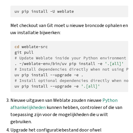
uv
pip
install
-U
Met checkout van Git moet u nieuwe broncode ophalen en
uw installatie bijwerken:
cd
weblate-src

git
# Update Weblate inside your Python environment
.
~/weblate-env/bin/uv
pip
install
-e
'.[all]'
# Install dependencies directly when not using Py
uv
pip
install
--upgrade
-e
# Install optional dependencies directly when not
uv
pip
install
--upgrade
-e
'.[all]'
Nieuwe uitgaven van Weblate zouden nieuwe
Python
afhankelijkheden
kunnen hebben, controleer of die van
toepassing zijn voor de mogelijkheden die u wilt
gebruiken.
Upgrade het configuratiebestand door ofwel