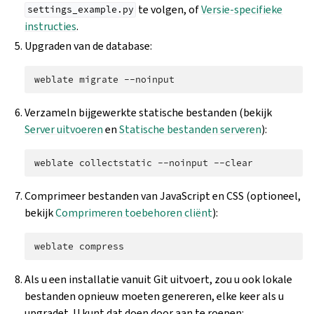
te volgen, of
Versie-specifieke
settings_example.py
instructies
.
Upgraden van de database:
weblate
migrate
Verzameln bijgewerkte statische bestanden (bekijk
Server uitvoeren
en
Statische bestanden serveren
):
weblate
collectstatic
--noinput
Comprimeer bestanden van JavaScript en CSS (optioneel,
bekijk
Comprimeren toebehoren cliënt
):
weblate
Als u een installatie vanuit Git uitvoert, zou u ook lokale
bestanden opnieuw moeten genereren, elke keer als u
upgradet. U kunt dat doen door aan te roepen: