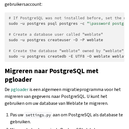
gebruikersaccount:
# If PostgreSQL was not installed before, set the ma
sudo
-u
postgres
psql
postgres
-c
"\password postgre
# Create a database user called "weblate"
sudo
-u
postgres
createuser
-D
-P
weblate

# Create the database "weblate" owned by "weblate"
sudo
-u
postgres
createdb
-E
UTF8
-O
weblate
Migreren naar PostgreSQL met
pgloader
De
pgloader
is een algemeen migratieprogramma voor het
migreren van gegevens naar PostgreSQL. U kunt het
gebruiken om uw database van Weblate te migreren.
Pas uw
aan om PostgreSQL als database te
settings.py
gebruiken.