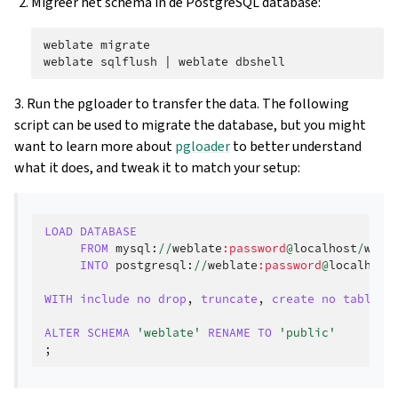
Migreer het schema in de PostgreSQL database:
weblate
migrate

weblate
sqlflush
|
weblate
3. Run the pgloader to transfer the data. The following
script can be used to migrate the database, but you might
want to learn more about
pgloader
to better understand
what it does, and tweak it to match your setup:
LOAD
DATABASE
FROM
mysql
:
//
weblate
:password
@
localhost
/
webl
INTO
postgresql
:
//
weblate
:password
@
localhost
WITH
include
no
drop
,
truncate
,
create
no
tables
,
ALTER
SCHEMA
'weblate'
RENAME
TO
'public'
;