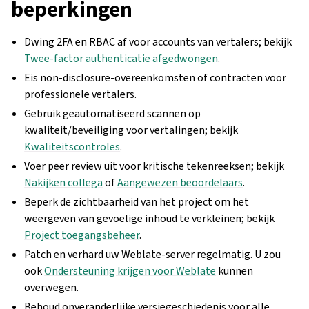
beperkingen
Dwing 2FA en RBAC af voor accounts van vertalers; bekijk
Twee-factor authenticatie afgedwongen
.
Eis non-disclosure-overeenkomsten of contracten voor
professionele vertalers.
Gebruik geautomatiseerd scannen op
kwaliteit/beveiliging voor vertalingen; bekijk
Kwaliteitscontroles
.
Voer peer review uit voor kritische tekenreeksen; bekijk
Nakijken collega
of
Aangewezen beoordelaars
.
Beperk de zichtbaarheid van het project om het
weergeven van gevoelige inhoud te verkleinen; bekijk
Project toegangsbeheer
.
Patch en verhard uw Weblate-server regelmatig. U zou
ook
Ondersteuning krijgen voor Weblate
kunnen
overwegen.
Behoud onveranderlijke versiegeschiedenis voor alle