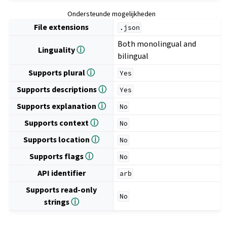
Ondersteunde mogelijkheden
File extensions
.json
Both monolingual and
Linguality
ⓘ
bilingual
Supports plural
ⓘ
Yes
Supports descriptions
ⓘ
Yes
Supports explanation
ⓘ
No
Supports context
ⓘ
No
Supports location
ⓘ
No
Supports flags
ⓘ
No
API identifier
arb
Supports read-only
No
strings
ⓘ