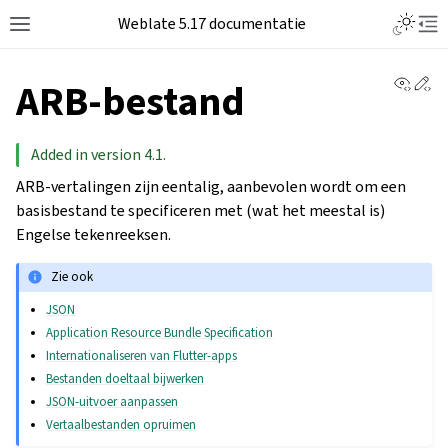
Weblate 5.17 documentatie
View 
Ed
ARB-bestand
Added in version 4.1.
ARB-vertalingen zijn eentalig, aanbevolen wordt om een
basisbestand te specificeren met (wat het meestal is)
Engelse tekenreeksen.
Zie ook
JSON
Application Resource Bundle Specification
Internationaliseren van Flutter-apps
Bestanden doeltaal bijwerken
JSON-uitvoer aanpassen
Vertaalbestanden opruimen