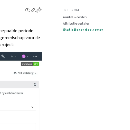
View this page
Edit this page
ON THIS PAGE
Aantal woorden
Attributie vertaler
Statistieken deelnemer
bepaalde periode.
 gereedschap voor de
project: