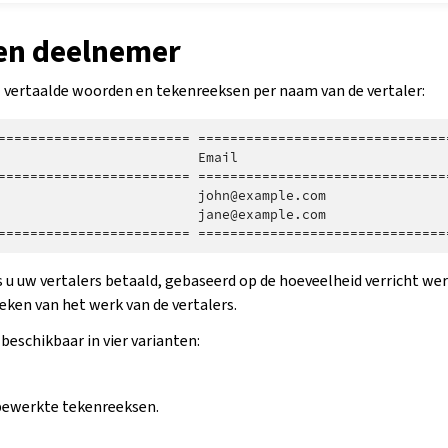
ken deelnemer
 vertaalde woorden en tekenreeksen per naam van de vertaler:
======================== ===============================
                         Email                          
======================== ===============================
                         john@example.com               
                         jane@example.com               
ls u uw vertalers betaald, gebaseerd op de hoeveelheid verricht wer
eken van het werk van de vertalers.
 beschikbaar in vier varianten:
bewerkte tekenreeksen.