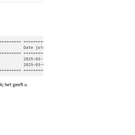
========= ======================================== =====
          Date joined                              Count
========= ======================================== =====
          2025-03-13T14:08:02.681269+00:00              
          2025-03-01T11:00:00.000000+00:00              
k; het geeft u