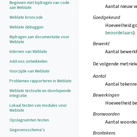
Beginnen met bijdragen van code
Aantal nieuw v
aan Weblate
Goedgekeurd
Weblate broncode
Hoeveelheid go
Weblate debuggen
beoordelaars
).
Bijdragen aan documentatie voor
Weblate
Bewerkt
Aantal bewerkt
Internen van Weblate
Add-ons ontwikkelen
De volgende metrieke
Voorzijde van Weblate
Aantal
Problemen rapporteren in Weblate
Aantal tekenre
Weblate testsuite en doorlopende
Bewerkingen
integratie
Hoeveelheid be
Lokaal testen van modules voor
Weblate
Bronwoorden
Opslagruimten testen
Aantal woorden
Gegevensschema’s
Brontekens