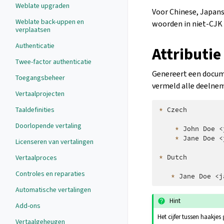
Weblate upgraden
Voor Chinese, Japans
Weblate back-uppen en
woorden in niet-CJK 
verplaatsen
Authenticatie
Attributie
Twee-factor authenticatie
Genereert een docume
Toegangsbeheer
vermeld alle deelnem
Vertaalprojecten
Taaldefinities
*
 Czech

Doorlopende vertaling
*
 John Doe <
*
 Jane Doe <
Licenseren van vertalingen
*
 Dutch

Vertaalproces
Controles en reparaties
*
Automatische vertalingen
Hint
Add-ons
Het cijfer tussen haakjes
Vertaalgeheugen