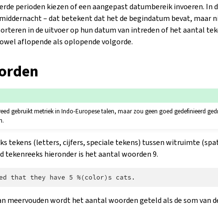
erde perioden kiezen of een aangepast datumbereik invoeren. In 
middernacht – dat betekent dat het de begindatum bevat, maar n
orteren in de uitvoer op hun datum van intreden of het aantal tek
zowel aflopende als oplopende volgorde.
orden
reed gebruikt metriek in Indo-Europese talen, maar zou geen goed gedefinieerd g
n.
ks tekens (letters, cijfers, speciale tekens) tussen witruimte (spa
ld tekenreeks hieronder is het aantal woorden 9.
an meervouden wordt het aantal woorden geteld als de som van d