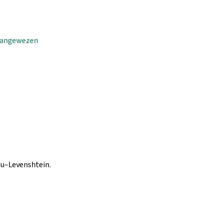
angewezen
au–Levenshtein.