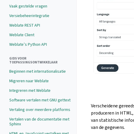
Vaak gestelde vragen
Versiebeheerintegratie
Weblate REST API
Weblate Client
Weblate’s Python API
GIDS VOOR
TOEPASSINGSONTWIKKELAAR
Beginnen met internationalisatie
Migreren naar Weblate
Integreren met Weblate
Software vertalen met GNU gettext
Verscheidene gereeds
Vertaling over meerdere platforms
produceren in HTML, 
Vertalen van de documentatie met
van statistische inf
Sphinx
van de gegevens.
HTML en JavaScript vertalken met