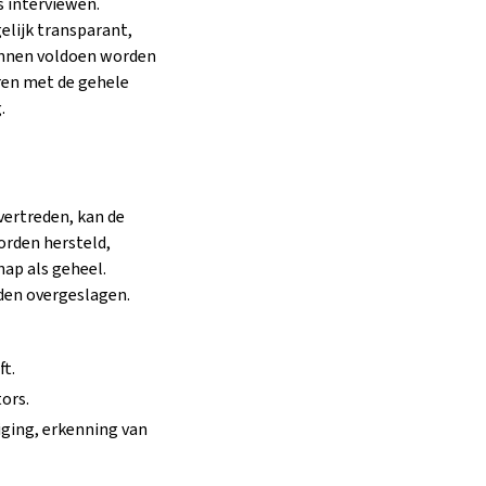
 interviewen.
lijk transparant,
kunnen voldoen worden
ren met de gehele
.
vertreden, kan de
orden hersteld,
ap als geheel.
rden overgeslagen.
ft.
ors.
iging, erkenning van