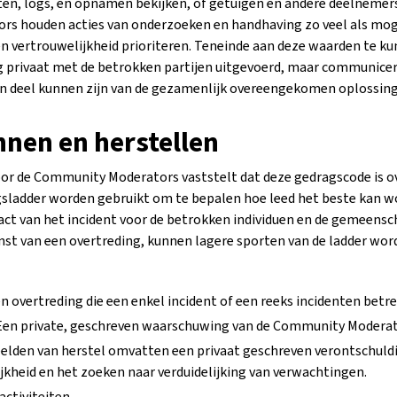
en, logs, en opnamen bekijken, of getuigen en andere deelnemers
s houden acties van onderzoeken en handhaving zo veel als moge
d en vertrouwelijkheid prioriteren. Teneinde aan deze waarden te 
g privaat met de betrokken partijen uitgevoerd, maar communice
 deel kunnen zijn van de gezamenlijk overeengekomen oplossing
nnen en herstellen
or de Community Moderators vaststelt dat deze gedragscode is o
sladder worden gebruikt om te bepalen hoe leed het beste kan w
ct van het incident voor de betrokken individuen en de gemeensch
rnst van een overtreding, kunnen lagere sporten van de ladder wo
n overtreding die een enkel incident of een reeks incidenten betre
Een private, geschreven waarschuwing van de Community Moderat
eelden van herstel omvatten een privaat geschreven verontschuld
kheid en het zoeken naar verduidelijking van verwachtingen.
 activiteiten