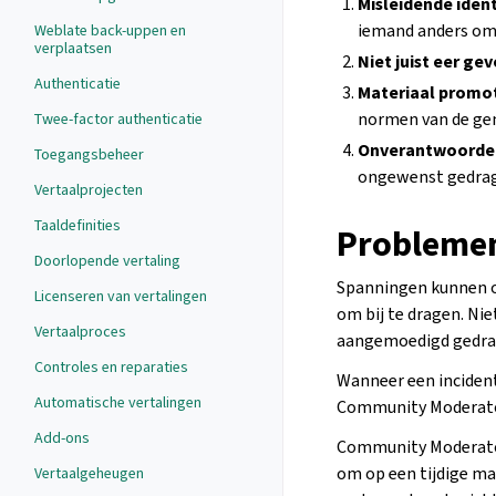
Misleidende ident
iemand anders om 
Weblate back-uppen en
verplaatsen
Niet juist eer gev
Authenticatie
Materiaal promo
normen van de ge
Twee-factor authenticatie
Onverantwoordel
Toegangsbeheer
ongewenst gedrag 
Vertaalprojecten
Taaldefinities
Probleme
Doorlopende vertaling
Spanningen kunnen op
Licenseren van vertalingen
om bij te dragen. Nie
Vertaalproces
aangemoedigd gedrag
Controles en reparaties
Wanneer een incident
Automatische vertalingen
Community Moderato
Add-ons
Community Moderator
om op een tijdige ma
Vertaalgeheugen