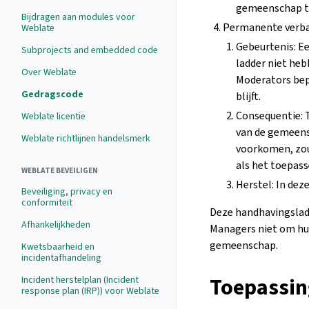
gemeenschap te
Bijdragen aan modules voor
Permanente verb
Weblate
Gebeurtenis: E
Subprojects and embedded code
ladder niet heb
Over Weblate
Moderators bep
Gedragscode
blijft.
Consequentie: 
Weblate licentie
van de gemeens
Weblate richtlijnen handelsmerk
voorkomen, zo
als het toepass
WEBLATE BEVEILIGEN
Herstel: In dez
Beveiliging, privacy en
conformiteit
Deze handhavingsladd
Afhankelijkheden
Managers niet om hun
gemeenschap.
Kwetsbaarheid en
incidentafhandeling
Toepassin
Incident herstelplan (Incident
response plan (IRP)) voor Weblate