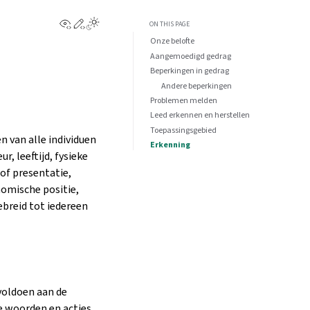
View this page
Edit this page
ON THIS PAGE
Onze belofte
Aangemoedigd gedrag
Beperkingen in gedrag
Andere beperkingen
Problemen melden
Leed erkennen en herstellen
Toepassingsgebied
 van alle individuen
Erkenning
r, leeftijd, fysieke
 of presentatie,
onomische positie,
ebreid tot iedereen
voldoen aan de
e woorden en acties