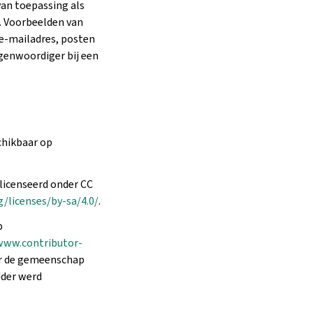
van toepassing als
. Voorbeelden van
e-mailadres, posten
egenwoordiger bij een
chikbaar op
elicenseerd onder CC
/licenses/by-sa/4.0/
.
p
www.contributor-
or de gemeenschap
dder werd