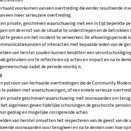
erhaald voorkomen van een overtreding die eerder resulteerde in 
van een meer serieuzere overtreding.
Een private, geschreven waarschuwing met een in tijd beperkte pe
pen om de ernst van de situatie te onderstrepen en de betrokken 
jd te geven om het incident te verwerken. De afkoelingsperiode 
ommunicatiekanalen of interacties met bepaalde leden van de g
eelden van herstel zouden kunnen bevatten: een verontschuldiging
ode gebruiken om te reflecteren op acties en impact en na te den
gemeenschap nadat de periode voorbij is.
ng
en patroon van herhaalde overtredingen die de Community Moder
 te pakken met waarschuwingen, of een enkele serieuze overtred
Een private geschreven waarschuwing met voorwaarden om terug 
 het algemeen geven tijdelijke schorsingen de geschorste persoon
hun gedrag en mogelijke corrigerende acties.
elden van herstel omvatten het respecteren van de geest van de 
ficeerde voorwaarden voor terugkeer en na te denken over hoe opn