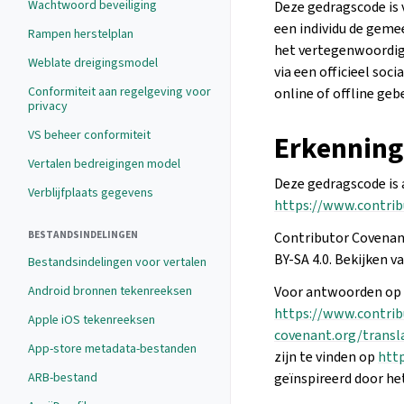
Wachtwoord beveiliging
Deze gedragscode is 
een individu de geme
Rampen herstelplan
het vertegenwoordig
Weblate dreigingsmodel
via een officieel so
Conformiteit aan regelgeving voor
online of offline geb
privacy
VS beheer conformiteit
Erkenning
Vertalen bedreigingen model
Deze gedragscode is 
Verblijfplaats gegevens
https://www.contrib
BESTANDSINDELINGEN
Contributor Covenant
BY-SA 4.0. Bekijken v
Bestandsindelingen voor vertalen
Android bronnen tekenreeksen
Voor antwoorden op 
https://www.contrib
Apple iOS tekenreeksen
covenant.org/transl
App-store metadata-bestanden
zijn te vinden op
htt
ARB-bestand
geïnspireerd door he