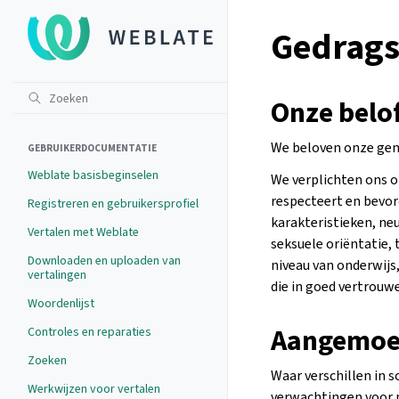
Gedrag
Onze belo
We beloven onze gem
GEBRUIKERDOCUMENTATIE
Weblate basisbeginselen
We verplichten ons o
respecteert en bevorde
Registreren en gebruikersprofiel
karakteristieken, neu
Vertalen met Weblate
seksuele oriëntatie, 
Downloaden en uploaden van
niveau van onderwijs
vertalingen
die in goed vertrouw
Woordenlijst
Aangemoe
Controles en reparaties
Zoeken
Waar verschillen in 
Werkwijzen voor vertalen
verwachtingen voor 