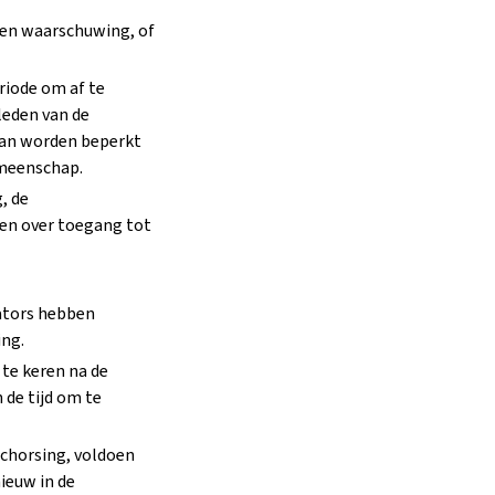
een waarschuwing, of
riode om af te
leden van de
kan worden beperkt
emeenschap.
, de
ken over toegang tot
ators hebben
ing.
te keren na de
 de tijd om te
schorsing, voldoen
ieuw in de