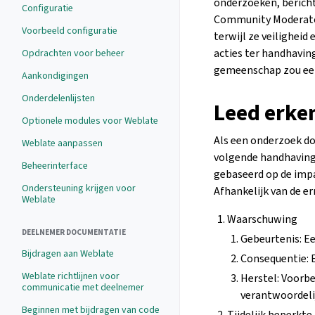
onderzoeken, bericht
Configuratie
Community Moderator
Voorbeeld configuratie
terwijl ze veilighei
acties ter handhavin
Opdrachten voor beheer
gemeenschap zou een
Aankondigingen
Onderdelenlijsten
Leed erke
Optionele modules voor Weblate
Als een onderzoek do
Weblate aanpassen
volgende handhaving
Beheerinterface
gebaseerd op de impa
Ondersteuning krijgen voor
Afhankelijk van de e
Weblate
Waarschuwing
DEELNEMER DOCUMENTATIE
Gebeurtenis: Ee
Bijdragen aan Weblate
Consequentie: 
Weblate richtlijnen voor
Herstel: Voorb
communicatie met deelnemer
verantwoordelij
Beginnen met bijdragen van code
Tijdelijk beperkte