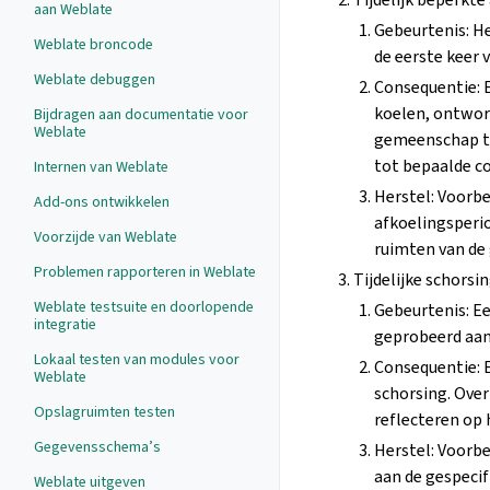
aan Weblate
Gebeurtenis: H
Weblate broncode
de eerste keer 
Weblate debuggen
Consequentie: 
koelen, ontwor
Bijdragen aan documentatie voor
Weblate
gemeenschap ti
tot bepaalde c
Internen van Weblate
Herstel: Voorb
Add-ons ontwikkelen
afkoelingsperi
Voorzijde van Weblate
ruimten van de 
Problemen rapporteren in Weblate
Tijdelijke schorsi
Weblate testsuite en doorlopende
Gebeurtenis: E
integratie
geprobeerd aan
Lokaal testen van modules voor
Consequentie: 
Weblate
schorsing. Over
Opslagruimten testen
reflecteren op 
Gegevensschema’s
Herstel: Voorbe
aan de gespeci
Weblate uitgeven