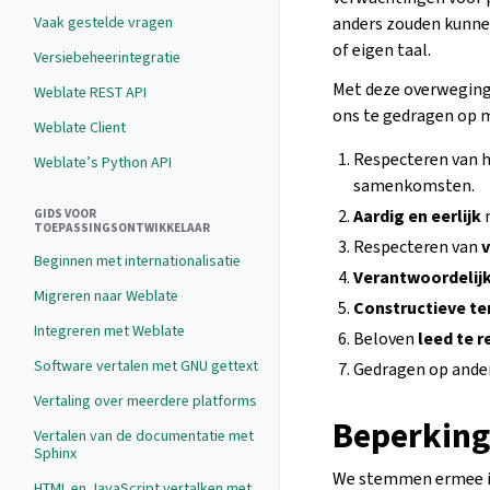
Vaak gestelde vragen
anders zouden kunne
of eigen taal.
Versiebeheerintegratie
Met deze overweging
Weblate REST API
ons te gedragen op m
Weblate Client
Respecteren van 
Weblate’s Python API
samenkomsten.
Aardig en eerlijk
m
GIDS VOOR
TOEPASSINGSONTWIKKELAAR
Respecteren van
v
Beginnen met internationalisatie
Verantwoordelij
Migreren naar Weblate
Constructieve t
Integreren met Weblate
Beloven
leed te 
Software vertalen met GNU gettext
Gedragen op ande
Vertaling over meerdere platforms
Beperking
Vertalen van de documentatie met
Sphinx
We stemmen ermee in
HTML en JavaScript vertalken met