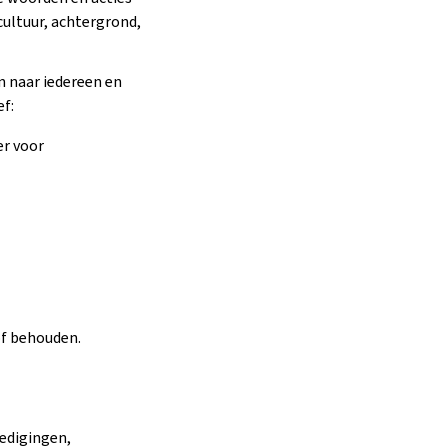
ultuur, achtergrond,
 naar iedereen en
f:
er voor
f behouden.
edigingen,