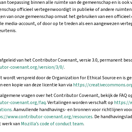
van toepassing binnen alle ruimte van de gemeenschap en is ook 
enschap officieel vertegenwoordigt in publieke of andere ruimten
en van onze gemeenschap omvat het gebruiken van een officieel 
ciale media-account, of door op te treden als een aangewezen vert
eurtenis.
afgeleid van het Contributor Covenant, versie 3.0, permanent bes
utor-covenant.org/version/3/0/
.
 wordt verspreid door de Organization for Ethical Source en is g
an een kopie van deze licentie kan via
https://creativecommons.org
algemene vragen over het Contributor Covenant, bekijk de FAQ o
utor-covenant.org/faq
. Vertalingen worden verschaft op
https://
ations
. Aanvullende handhavings- en bronnen voor richtlijnen vo
ps://www.contributor-covenant.org/resources
. De handhavingsla
t werk van
Mozilla’s code of conduct team
.