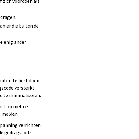
f zich voordoen als
edragen.
nier die buiten de
e enig ander
uiterste best doen
agscode versterkt
d te minimaliseren.
act op met de
e melden.
panning verrichten
 de gedragscode