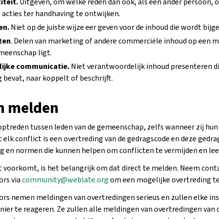
iteit.
Uitgeven, om welke reden dan ook, als een ander persoon, o
acties ter handhaving te ontwijken.
en.
Niet op de juiste wijze eer geven voor de inhoud die wordt bijg
ten
. Delen van marketing of andere commerciële inhoud op een ma
meenschap ligt.
ijke communicatie.
Niet verantwoordelijk inhoud presenteren di
bevat, naar koppelt of beschrijft.
n melden
treden tussen leden van de gemeenschap, zelfs wanneer zij hun 
t elk conflict is een overtreding van de gedragscode en deze gedr
 en normen die kunnen helpen om conflicten te vermijden en lee
 voorkomt, is het belangrijk om dat direct te melden. Neem cont
rs via
community
@
weblate
.
org
om een mogelijke overtreding t
s nemen meldingen van overtredingen serieus en zullen elke ins
nier te reageren. Ze zullen alle meldingen van overtredingen van