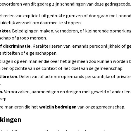
bevorderen van dit gedrag zijn schendingen van deze gedragscode.
treden van expliciet uitgedrukte grenzen of doorgaan met onnod
duidelijk verzoek om daarmee te stoppen.
akter.
Beledigingen maken, vernederen, of kleinerende opmerking
schap of groep mensen.
 discriminatie.
Karakteriseren van iemands persoonlijkheid of ge
dentiteiten of eigenschappen.
ragen op een manier die over het algemeen zou kunnen worden 
ten opzichte van de context of het doel van de gemeenschap.
d breken
. Delen van of acteren op iemands persoonlijke of privat
.
n.
Veroorzaken, aanmoedigen en dreigen met geweld of ander lee
oep.
re manieren die het
welzijn bedreigen
van onze gemeenschap.
rkingen