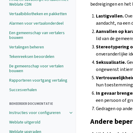
bedreigingen en het 
Weblate CDN
Vertaalbibliotheken en pakketten
Lastigvallen.
Over
aandacht, na een 
Alarmen voor vertaalonderdeel
Aanvallen op kar
Een gemeenschap van vertalers
bouwen
lid van de gemeen
Stereotypering of
Vertalingen beheren
onveranderlijke i
Tekenreeksen beoordelen
Seksualisatie.
Ged
De gemeenschap voor vertalen
ongewenst intiem 
bouwen
Vertrouwelijkhei
Rapporteren voortgang vertaling
hun toestemming
Succesverhalen
In gevaar brenge
een persoon of gr
BEHEERDER DOCUMENTATIE
Gedragen op ande
Instructies voor configureren
Andere bepe
Weblate uitgerold
Weblate upgraden