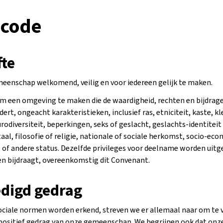
scode
fte
eenschap welkomend, veilig en voor iedereen gelijk te maken.
m een omgeving te maken die de waardigheid, rechten en bijdragen
rt, ongeacht karakteristieken, inclusief ras, etniciteit, kaste, kleu
rodiversiteit, beperkingen, seks of geslacht, geslachts-identiteit
taal, filosofie of religie, nationale of sociale herkomst, socio-ec
, of andere status. Dezelfde privileges voor deelname worden uitg
en bijdraagt, overeenkomstig dit Convenant.
digd gedrag
sociale normen worden erkend, streven we er allemaal naar om te 
positief gedrag van onze gemeenschap. We begrijpen ook dat onz