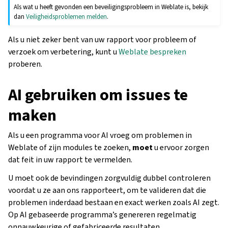
Als wat u heeft gevonden een beveiligingsprobleem in Weblate is, bekijk
dan
Veiligheidsproblemen melden
.
Als u niet zeker bent van uw rapport voor probleem of
verzoek om verbetering, kunt u
Weblate bespreken
proberen.
AI gebruiken om issues te
maken
Als u een programma voor AI vroeg om problemen in
Weblate of zijn modules te zoeken,
moet
u ervoor zorgen
dat feit in uw rapport te vermelden.
U moet ook de bevindingen zorgvuldig dubbel controleren
voordat u ze aan ons rapporteert, om te valideren dat die
problemen inderdaad bestaan en exact werken zoals AI zegt.
Op AI gebaseerde programma’s genereren regelmatig
onnauwkeurige of gefabriceerde resultaten.