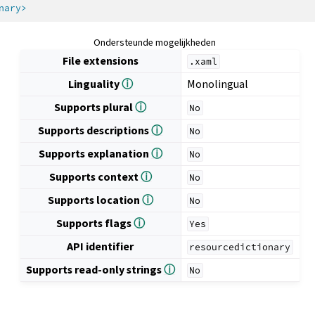
nary>
Ondersteunde mogelijkheden
File extensions
.xaml
Linguality
ⓘ
Monolingual
Supports plural
ⓘ
No
Supports descriptions
ⓘ
No
Supports explanation
ⓘ
No
Supports context
ⓘ
No
Supports location
ⓘ
No
Supports flags
ⓘ
Yes
API identifier
resourcedictionary
Supports read-only strings
ⓘ
No