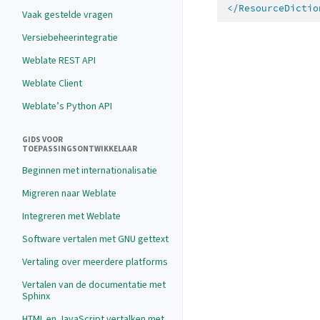
</ResourceDictio
Vaak gestelde vragen
Versiebeheerintegratie
Weblate REST API
Weblate Client
Weblate’s Python API
GIDS VOOR
TOEPASSINGSONTWIKKELAAR
Beginnen met internationalisatie
Migreren naar Weblate
Integreren met Weblate
Software vertalen met GNU gettext
Vertaling over meerdere platforms
Vertalen van de documentatie met
Sphinx
HTML en JavaScript vertalken met