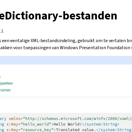
eDictionary-bestanden
13.
s een eentalige XML-bestandsindeling, gebruikt om te vertalen b
pakken voor toepassingen van Windows Presentation Foundation 
n
ijwerken
pruimen
ary
xmlns=
"http://schemas.microsoft.com/winfx/2006/xaml/
ng
x:Key=
"hello_world"
>
Hello
World!
</system:String>
ng
x:Key=
"resource_key"
>
Translated
value.
</system:String