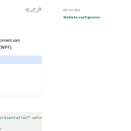
View this page
Edit this page
ON THIS PAGE
Weblate-configuratie
ronnen van
(WPF).
presentation"
xmlns:x=
"http://schemas.microsoft.com/winf
>