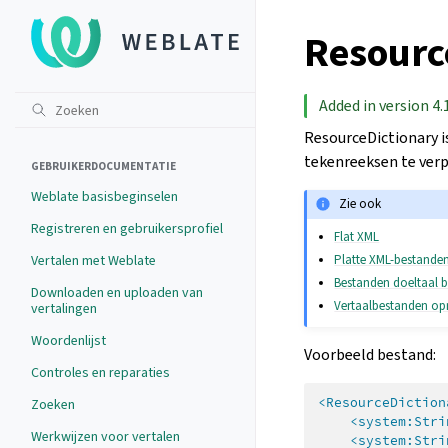
Resourc
Added in version 4.
ResourceDictionary i
tekenreeksen te ver
GEBRUIKERDOCUMENTATIE
Weblate basisbeginselen
Zie ook
Registreren en gebruikersprofiel
Flat XML
Platte XML-bestande
Vertalen met Weblate
Bestanden doeltaal b
Downloaden en uploaden van
Vertaalbestanden o
vertalingen
Woordenlijst
Voorbeeld bestand:
Controles en reparaties
<ResourceDiction
Zoeken
<system:Stri
Werkwijzen voor vertalen
<system:Stri