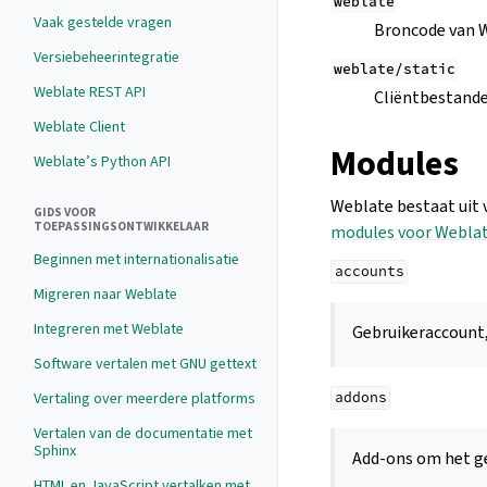
weblate
Vaak gestelde vragen
Broncode van W
Versiebeheerintegratie
weblate/static
Weblate REST API
Cliëntbestande
Weblate Client
Modules
Weblate’s Python API
Weblate bestaat uit 
GIDS VOOR
TOEPASSINGSONTWIKKELAAR
modules voor Webla
Beginnen met internationalisatie
accounts
Migreren naar Weblate
Integreren met Weblate
Gebruikeraccount, 
Software vertalen met GNU gettext
Vertaling over meerdere platforms
addons
Vertalen van de documentatie met
Sphinx
Add-ons om het ge
HTML en JavaScript vertalken met