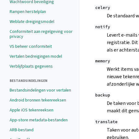
Wachtwoord beveiliging
celery
Rampen herstelplan
De standaard w
Weblate dreigingsmodel
notify
Conformiteit aan regelgeving voor
Levert e-mails 
privacy
registratie. Di
VS beheer conformiteit
als er achterst
Vertalen bedreigingen model
memory
Verblijfplaats gegevens
Werkt items van
nieuwe tekenre
BESTANDSINDELINGEN
afzonderlijke w
Bestandsindelingen voor vertalen
backup
Android bronnen tekenreeksen
De taken voor 
Apple iOS tekenreeksen
maakt dit gema
App-store metadata-bestanden
translate
Taken voor aut
ARB-bestand
gebruiken.