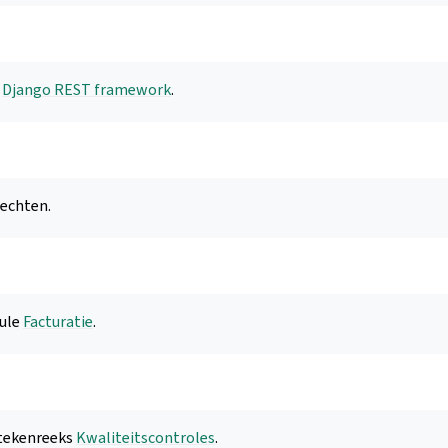
p
Django REST framework
.
rechten.
ule
Facturatie
.
 tekenreeks
Kwaliteitscontroles
.