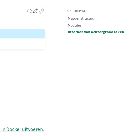
View this page
Edit this page
ON THIS PAGE
Mappenstructuur
Modules
Internen van achtergrondtaken
 in Docker uitvoeren
.