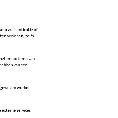
voor authenticatie of
aten verlopen, zelfs
j het importeren van
 hebben van een
angewezen worker
 externe services