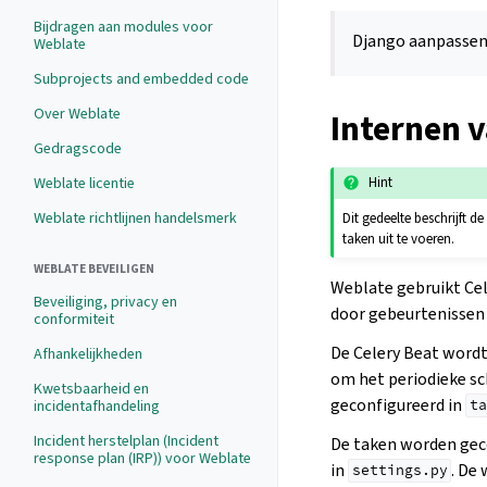
Bijdragen aan modules voor
Django aanpassen
Weblate
Subprojects and embedded code
Over Weblate
Internen 
Gedragscode
Weblate licentie
Hint
Weblate richtlijnen handelsmerk
Dit gedeelte beschrijft d
taken uit te voeren.
WEBLATE BEVEILIGEN
Weblate gebruikt Ce
Beveiliging, privacy en
door gebeurtenissen
conformiteit
De Celery Beat wordt
Afhankelijkheden
om het periodieke sc
Kwetsbaarheid en
geconfigureerd in
incidentafhandeling
ta
Incident herstelplan (Incident
De taken worden gec
response plan (IRP)) voor Weblate
in
. De
settings.py