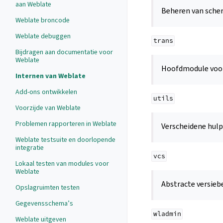
aan Weblate
Beheren van sche
Weblate broncode
Weblate debuggen
trans
Bijdragen aan documentatie voor
Weblate
Hoofdmodule voor
Internen van Weblate
Add-ons ontwikkelen
utils
Voorzijde van Weblate
Problemen rapporteren in Weblate
Verscheidene hul
Weblate testsuite en doorlopende
integratie
vcs
Lokaal testen van modules voor
Weblate
Abstracte versie
Opslagruimten testen
Gegevensschema’s
wladmin
Weblate uitgeven