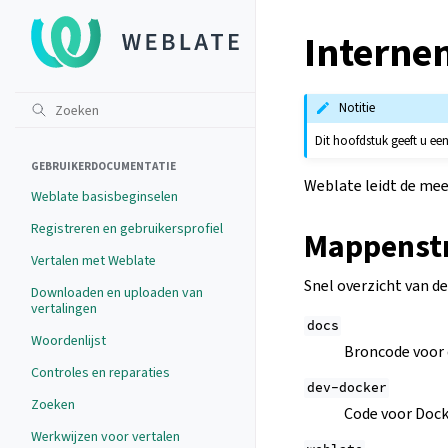
Interne
Notitie
Dit hoofdstuk geeft u ee
GEBRUIKERDOCUMENTATIE
Weblate leidt de mees
Weblate basisbeginselen
Registreren en gebruikersprofiel
Mappenst
Vertalen met Weblate
Snel overzicht van 
Downloaden en uploaden van
vertalingen
docs
Woordenlijst
Broncode voor
Controles en reparaties
dev-docker
Zoeken
Code voor Dock
Werkwijzen voor vertalen