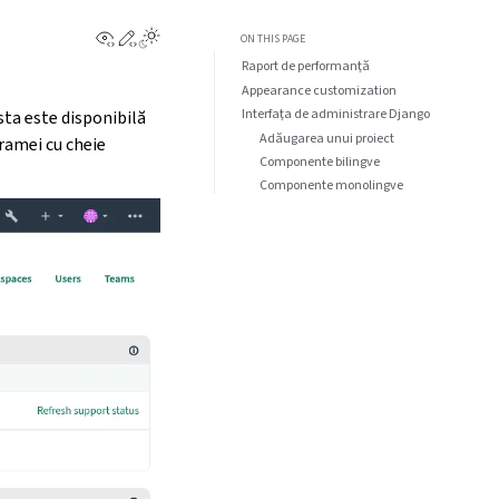
View this page
Edit this page
ON THIS PAGE
Raport de performanță
Appearance customization
Interfața de administrare Django
sta este disponibilă
Adăugarea unui proiect
gramei cu cheie
Componente bilingve
Componente monolingve