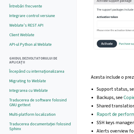
Întrebări frecvente
Integrare control versiune
Weblate’s REST API
Client Weblate
API-ul Python al Weblate
GHIDUL DEZVOLTATORULUI DE
APLICAȚII
Începând cu internaționalizarea
Acesta include o pre
Migrating to Weblate
Support status, s
Integrarea cu Weblate
Backups, see
Copi
Traducerea de software folosind
GNU gettext
Shared translati
Raport de perfor
Multi-platform localization
SSH keys manage
Traducerea documentației folosind
Sphinx
Alerts overview f