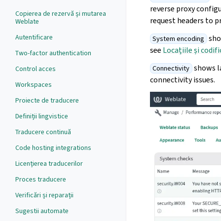
reverse proxy config
Copierea de rezervă și mutarea
request headers to p
Weblate
Autentificare
shou
System encoding
see
Locațiile și codif
Two-factor authentication
shows la
Connectivity
Control acces
connectivity issues.
Workspaces
Proiecte de traducere
Definiții lingvistice
Traducere continuă
Code hosting integrations
Licențierea traducerilor
Proces traducere
Verificări și reparații
Sugestii automate