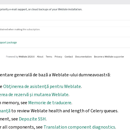
zentare generală de bază a Weblate-ului dumneavoastră:
ee
Obținerea de asistență pentru Weblate
.
erea de rezervă și mutarea Weblate
.
on memory, see
Memorie de traducere
.
manță
to review Weblate health and length of Celery queues.
ment, see
Depozite SSH
.
or all components, see
Translation component diagnostics
.