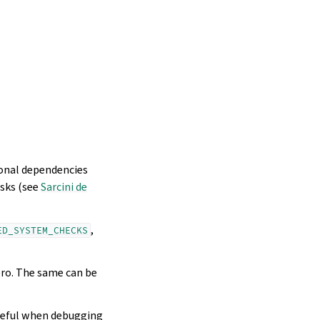
ional dependencies
asks (see
Sarcini de
,
ED_SYSTEM_CHECKS
ero. The same can be
seful when debugging