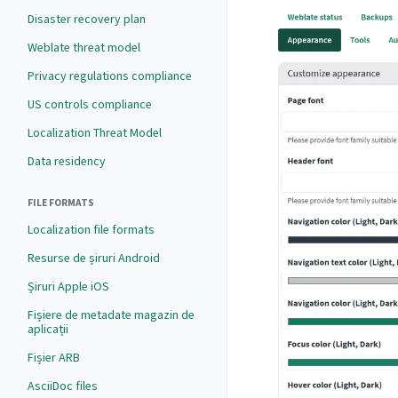
Disaster recovery plan
Weblate threat model
Privacy regulations compliance
US controls compliance
Localization Threat Model
Data residency
FILE FORMATS
Localization file formats
Resurse de șiruri Android
Șiruri Apple iOS
Fișiere de metadate magazin de
aplicații
Fișier ARB
AsciiDoc files