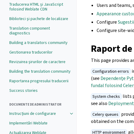
Traducerea HTML și JavaScript
Users and teams, 
folosind Weblate CDN
Appearance custo
Biblioteci și pachete de localizare
Configure
Sugesti
Translation component
Configure site-wi
diagnostics
Building a translators community
Raport de
Gestionarea traducerilor
This page provides a
Revizuirea șirurilor de caractere
i
Building the translation community
Configuration errors
(see
Dependențe Py
Raportarea progresului traducerii
fundal folosind Celer
Success stories
lists 
System checks
see also
Deployment 
DOCUMENTE DE ADMINISTRATOR
Instrucțiuni de configurare
provid
Celery queues
obtained on the com
Implementări Weblate
all
HTTP environment
Actualizarea Weblate