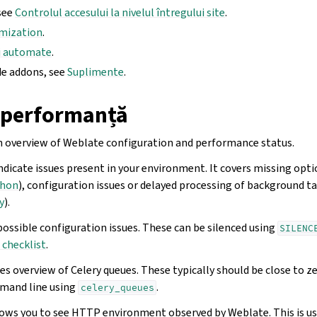
see
Controlul accesului la nivelul întregului site
.
mization
.
i automate
.
de addons, see
Suplimente
.
 performanță
n overview of Weblate configuration and performance status.
ndicate issues present in your environment. It covers missing opt
thon
), configuration issues or delayed processing of background t
y
).
possible configuration issues. These can be silenced using
SILENC
checklist
.
es overview of Celery queues. These typically should be close to z
mand line using
.
celery_queues
ows you to see HTTP environment observed by Weblate. This is u