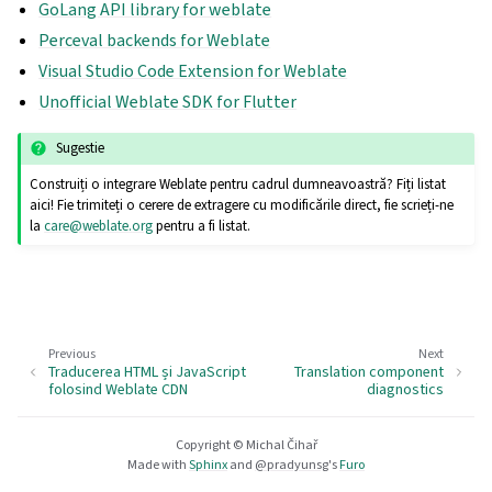
GoLang API library for weblate
Perceval backends for Weblate
Visual Studio Code Extension for Weblate
Unofficial Weblate SDK for Flutter
Sugestie
Construiți o integrare Weblate pentru cadrul dumneavoastră? Fiți listat
aici! Fie trimiteți o cerere de extragere cu modificările direct, fie scrieți-ne
la
care
@
weblate
.
org
pentru a fi listat.
Previous
Next
Traducerea HTML și JavaScript
Translation component
folosind Weblate CDN
diagnostics
Copyright © Michal Čihař
Made with
Sphinx
and
@pradyunsg
's
Furo