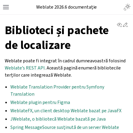
Weblate 2026.6 documentație
View 
Ed
Biblioteci și pachete
de localizare
Weblate poate fi integrat în cadrul dumneavoastră folosind
Weblate’s REST API
. Această pagină enumeră bibliotecile
terților care integrează Weblate.
Weblate Translation Provider pentru Symfony
Translation
Weblate plugin pentru Figma
WeblateFX, un client desktop Weblate bazat pe JavaFX
JWeblate, o bibliotecă Weblate bazată pe Java
Spring MessageSource susținută de un server Weblate