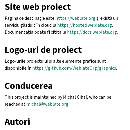
Site web proiect
Pagina de destinație este
https://weblate.org
și există un
serviciu găzduit în cloud la
https://hosted.weblate.org
.
Documentația poate fi citită la
https://docs.weblate.org
.
Logo-uri de proiect
Logo-urile proiectului și alte elemente grafice sunt
disponibile în
https://github.com/WeblateOrg/graphics
.
Conducerea
This project is maintained by Michal Čihař, who can be
reached at
michal
@
weblate
.
org
.
Autori