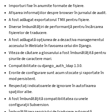
Importuri fixe în anumite formate de fișiere.
Afișarea informațiilor despre browser în jurnalul de audit.
A fost adăugat exportatorul TMX pentru fișiere.
Diverse îmbunătățiri de performanță pentru încărcarea
fișierelor de traducere.
A fost adăugată opțiunea de a dezactiva managementul
accesului în Weblate în favoarea celui din Django.
Viteza de căutare a glosarului a fost îmbunătățită pentru
șirurile de caractere mari.
Compatibilitate cu django_auth_ldap 1.3.0.
Erorile de configurare sunt acum stocate și raportate în
mod persistent.
Respectați indicatoarele de ignorare în autofixarea
spațiilor albe.
A fost îmbunătățită compatibilitatea cu unele
configurații Subversion.
Îmbunătățirea serviciului de traducere automată