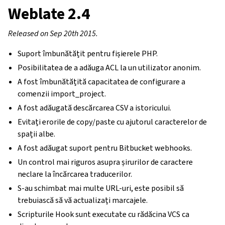
Weblate 2.4
Released on Sep 20th 2015.
Suport îmbunătățit pentru fișierele PHP.
Posibilitatea de a adăuga ACL la un utilizator anonim.
A fost îmbunătățită capacitatea de configurare a
comenzii import_project.
A fost adăugată descărcarea CSV a istoricului.
Evitați erorile de copy/paste cu ajutorul caracterelor de
spații albe.
A fost adăugat suport pentru Bitbucket webhooks.
Un control mai riguros asupra șirurilor de caractere
neclare la încărcarea traducerilor.
S-au schimbat mai multe URL-uri, este posibil să
trebuiască să vă actualizați marcajele.
Scripturile Hook sunt executate cu rădăcina VCS ca