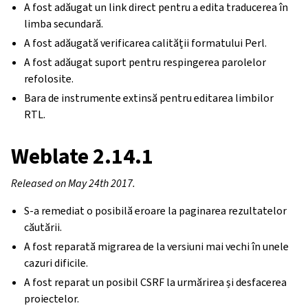
A fost adăugat un link direct pentru a edita traducerea în
limba secundară.
A fost adăugată verificarea calității formatului Perl.
A fost adăugat suport pentru respingerea parolelor
refolosite.
Bara de instrumente extinsă pentru editarea limbilor
RTL.
Weblate 2.14.1
Released on May 24th 2017.
S-a remediat o posibilă eroare la paginarea rezultatelor
căutării.
A fost reparată migrarea de la versiuni mai vechi în unele
cazuri dificile.
A fost reparat un posibil CSRF la urmărirea și desfacerea
proiectelor.