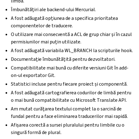
limbă.
Îmbunătățiri ale backend-ului Mercurial.
A fost adăugată opțiunea de a specifica prioritatea
componentelor de traducere.
O utilizare mai consecventă a ACL de grup chiar și în cazul
permisiunilor mai puțin utilizate.
A fost adăugată variabila WL_BRANCH la scripturile hook.
Documentație îmbunătățită pentru dezvoltatori.
Compatibilitate mai bună cu diferite versiuni Git în add-
on-ul exportator Git.
Statistici incluse pentru fiecare proiect și componentă.
A fost adăugată cartografierea codurilor de limbă pentru
o mai bună compatibilitate cu Microsoft Translate API.
Am mutat curățarea textului complet la o sarcină de
fundal pentru a face eliminarea traducerilor mai rapidă.
Afișarea corectă a sursei pluralului pentru limbile cu o
singură formă de plural.