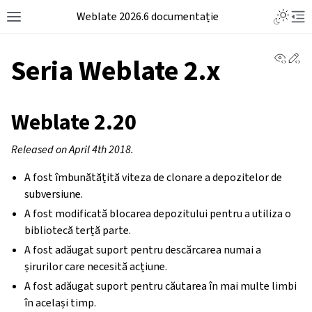
Weblate 2026.6 documentație
View 
Ed
Seria Weblate 2.x
Weblate 2.20
Released on April 4th 2018.
A fost îmbunătățită viteza de clonare a depozitelor de
subversiune.
A fost modificată blocarea depozitului pentru a utiliza o
bibliotecă terță parte.
A fost adăugat suport pentru descărcarea numai a
șirurilor care necesită acțiune.
A fost adăugat suport pentru căutarea în mai multe limbi
în același timp.