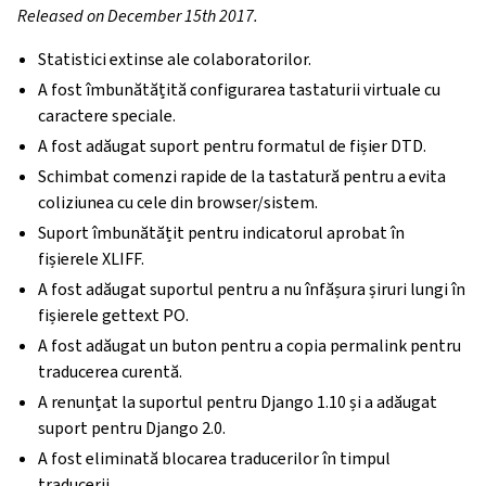
Released on December 15th 2017.
Statistici extinse ale colaboratorilor.
A fost îmbunătățită configurarea tastaturii virtuale cu
caractere speciale.
A fost adăugat suport pentru formatul de fișier DTD.
Schimbat comenzi rapide de la tastatură pentru a evita
coliziunea cu cele din browser/sistem.
Suport îmbunătățit pentru indicatorul aprobat în
fișierele XLIFF.
A fost adăugat suportul pentru a nu înfășura șiruri lungi în
fișierele gettext PO.
A fost adăugat un buton pentru a copia permalink pentru
traducerea curentă.
A renunțat la suportul pentru Django 1.10 și a adăugat
suport pentru Django 2.0.
A fost eliminată blocarea traducerilor în timpul
traducerii.