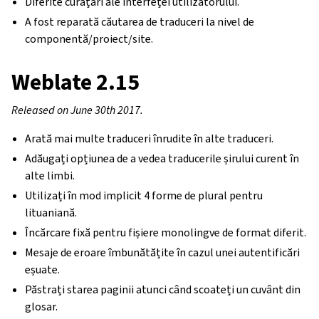
Diferite curățări ale interfeței utilizatorului.
A fost reparată căutarea de traduceri la nivel de
componentă/proiect/site.
Weblate 2.15
Released on June 30th 2017.
Arată mai multe traduceri înrudite în alte traduceri.
Adăugați opțiunea de a vedea traducerile șirului curent în
alte limbi.
Utilizați în mod implicit 4 forme de plural pentru
lituaniană.
Încărcare fixă pentru fișiere monolingve de format diferit.
Mesaje de eroare îmbunătățite în cazul unei autentificări
eșuate.
Păstrați starea paginii atunci când scoateți un cuvânt din
glosar.