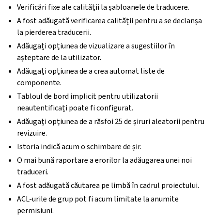
Verificări fixe ale calității la șabloanele de traducere.
A fost adăugată verificarea calității pentru a se declanșa
la pierderea traducerii.
Adăugați opțiunea de vizualizare a sugestiilor în
așteptare de la utilizator.
Adăugați opțiunea de a crea automat liste de
componente.
Tabloul de bord implicit pentru utilizatorii
neautentificați poate fi configurat.
Adăugați opțiunea de a răsfoi 25 de șiruri aleatorii pentru
revizuire.
Istoria indică acum o schimbare de șir.
O mai bună raportare a erorilor la adăugarea unei noi
traduceri.
A fost adăugată căutarea pe limbă în cadrul proiectului.
ACL-urile de grup pot fi acum limitate la anumite
permisiuni.