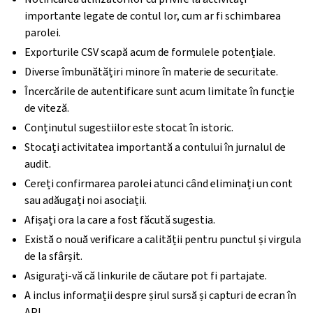
importante legate de contul lor, cum ar fi schimbarea
parolei.
Exporturile CSV scapă acum de formulele potențiale.
Diverse îmbunătățiri minore în materie de securitate.
Încercările de autentificare sunt acum limitate în funcție
de viteză.
Conținutul sugestiilor este stocat în istoric.
Stocați activitatea importantă a contului în jurnalul de
audit.
Cereți confirmarea parolei atunci când eliminați un cont
sau adăugați noi asociații.
Afișați ora la care a fost făcută sugestia.
Există o nouă verificare a calității pentru punctul și virgula
de la sfârșit.
Asigurați-vă că linkurile de căutare pot fi partajate.
A inclus informații despre șirul sursă și capturi de ecran în
API.