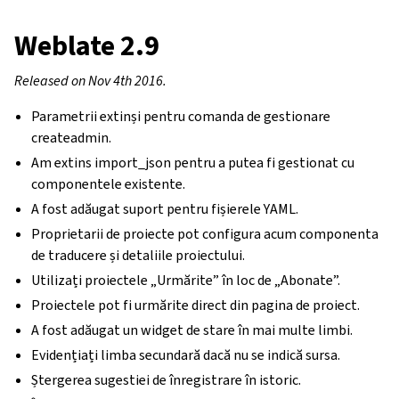
Weblate 2.9
Released on Nov 4th 2016.
Parametrii extinși pentru comanda de gestionare
createadmin.
Am extins import_json pentru a putea fi gestionat cu
componentele existente.
A fost adăugat suport pentru fișierele YAML.
Proprietarii de proiecte pot configura acum componenta
de traducere și detaliile proiectului.
Utilizați proiectele „Urmărite” în loc de „Abonate”.
Proiectele pot fi urmărite direct din pagina de proiect.
A fost adăugat un widget de stare în mai multe limbi.
Evidențiați limba secundară dacă nu se indică sursa.
Ștergerea sugestiei de înregistrare în istoric.