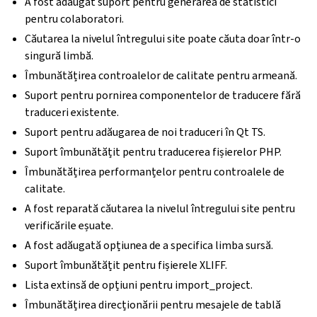
A fost adăugat suport pentru generarea de statistici
pentru colaboratori.
Căutarea la nivelul întregului site poate căuta doar într-o
singură limbă.
Îmbunătățirea controalelor de calitate pentru armeană.
Suport pentru pornirea componentelor de traducere fără
traduceri existente.
Suport pentru adăugarea de noi traduceri în Qt TS.
Suport îmbunătățit pentru traducerea fișierelor PHP.
Îmbunătățirea performanțelor pentru controalele de
calitate.
A fost reparată căutarea la nivelul întregului site pentru
verificările eșuate.
A fost adăugată opțiunea de a specifica limba sursă.
Suport îmbunătățit pentru fișierele XLIFF.
Lista extinsă de opțiuni pentru import_project.
Îmbunătățirea direcționării pentru mesajele de tablă