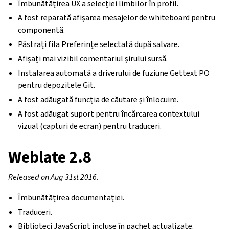
Îmbunătățirea UX a selecției limbilor în profil.
A fost reparată afișarea mesajelor de whiteboard pentru
componentă.
Păstrați fila Preferințe selectată după salvare.
Afișați mai vizibil comentariul șirului sursă.
Instalarea automată a driverului de fuziune Gettext PO
pentru depozitele Git.
A fost adăugată funcția de căutare și înlocuire.
A fost adăugat suport pentru încărcarea contextului
vizual (capturi de ecran) pentru traduceri.
Weblate 2.8
Released on Aug 31st 2016.
Îmbunătățirea documentației.
Traduceri.
Biblioteci JavaScript incluse în pachet actualizate.