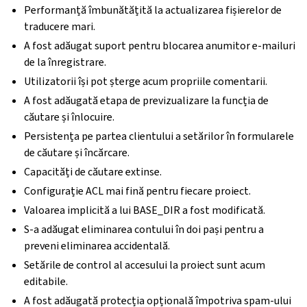
Performanță îmbunătățită la actualizarea fișierelor de
traducere mari.
A fost adăugat suport pentru blocarea anumitor e-mailuri
de la înregistrare.
Utilizatorii își pot șterge acum propriile comentarii.
A fost adăugată etapa de previzualizare la funcția de
căutare și înlocuire.
Persistența pe partea clientului a setărilor în formularele
de căutare și încărcare.
Capacități de căutare extinse.
Configurație ACL mai fină pentru fiecare proiect.
Valoarea implicită a lui BASE_DIR a fost modificată.
S-a adăugat eliminarea contului în doi pași pentru a
preveni eliminarea accidentală.
Setările de control al accesului la proiect sunt acum
editabile.
A fost adăugată protecția opțională împotriva spam-ului