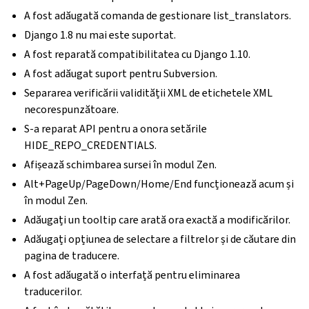
A fost adăugată comanda de gestionare list_translators.
Django 1.8 nu mai este suportat.
A fost reparată compatibilitatea cu Django 1.10.
A fost adăugat suport pentru Subversion.
Separarea verificării validității XML de etichetele XML
necorespunzătoare.
S-a reparat API pentru a onora setările
HIDE_REPO_CREDENTIALS.
Afișează schimbarea sursei în modul Zen.
Alt+PageUp/PageDown/Home/End funcționează acum și
în modul Zen.
Adăugați un tooltip care arată ora exactă a modificărilor.
Adăugați opțiunea de selectare a filtrelor și de căutare din
pagina de traducere.
A fost adăugată o interfață pentru eliminarea
traducerilor.