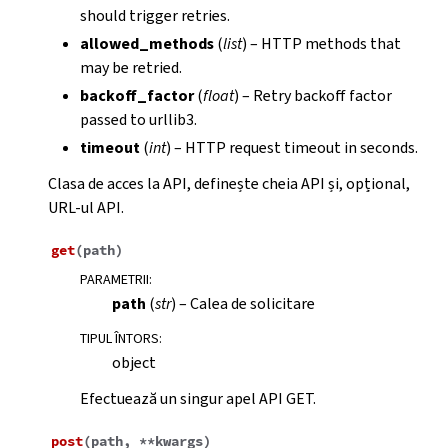
should trigger retries.
allowed_methods
(
list
) – HTTP methods that
may be retried.
backoff_factor
(
float
) – Retry backoff factor
passed to urllib3.
timeout
(
int
) – HTTP request timeout in seconds.
Clasa de acces la API, definește cheia API și, opțional,
URL-ul API.
get
(
path
)
PARAMETRII
:
path
(
str
) – Calea de solicitare
TIPUL ÎNTORS
:
object
Efectuează un singur apel API GET.
post
(
path
,
**
kwargs
)