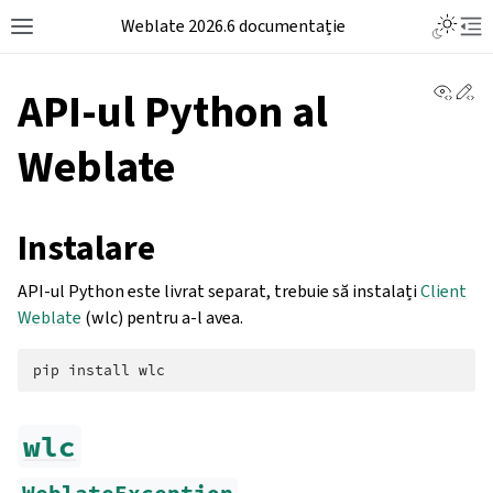
Weblate 2026.6 documentație
View 
Ed
API-ul Python al
Weblate
Instalare
API-ul Python este livrat separat, trebuie să instalați
Client
Weblate
(wlc) pentru a-l avea.
pip
install
wlc