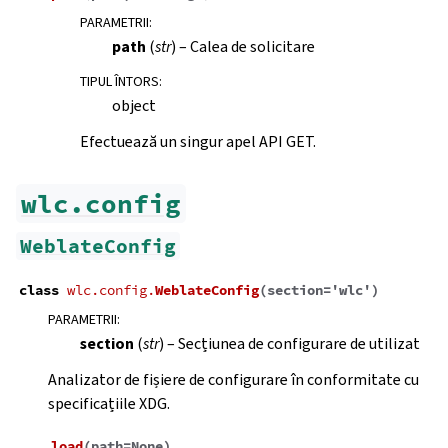
PARAMETRII
:
path
(
str
) – Calea de solicitare
TIPUL ÎNTORS
:
object
Efectuează un singur apel API GET.
wlc.config
WeblateConfig
class
wlc.config.
WeblateConfig
(
section
=
'wlc'
)
PARAMETRII
:
section
(
str
) – Secțiunea de configurare de utilizat
Analizator de fișiere de configurare în conformitate cu
specificațiile XDG.
load
(
path
=
None
)