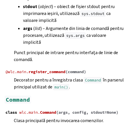
stdout
(
object
) – obiect de fișier stdout pentru
imprimarea ieșirii, utilizează
ca
sys.stdout
valoare implicită
args
(
list
) – Argumente din linia de comandă pentru
procesare, utilizează
ca valoare
sys.args
implicită
Punct principal de intrare pentru interfața de linie de
comandă.
@
wlc.main.
register_command
(
command
)
Decorator pentru a înregistra clasa
în parserul
Command
principal utilizat de
.
main()
Command
class
wlc.main.
Command
(
args
,
config
,
stdout
=
None
)
Clasa principală pentru invocarea comenzilor.