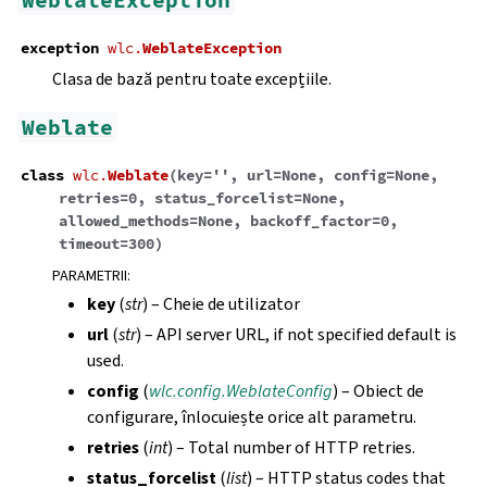
WeblateException
exception
wlc.
WeblateException
Clasa de bază pentru toate excepțiile.
Weblate
class
wlc.
Weblate
(
key
=
''
,
url
=
None
,
config
=
None
,
retries
=
0
,
status_forcelist
=
None
,
allowed_methods
=
None
,
backoff_factor
=
0
,
timeout
=
300
)
PARAMETRII
:
key
(
str
) – Cheie de utilizator
url
(
str
) – API server URL, if not specified default is
used.
config
(
wlc.config.WeblateConfig
) – Obiect de
configurare, înlocuiește orice alt parametru.
retries
(
int
) – Total number of HTTP retries.
status_forcelist
(
list
) – HTTP status codes that