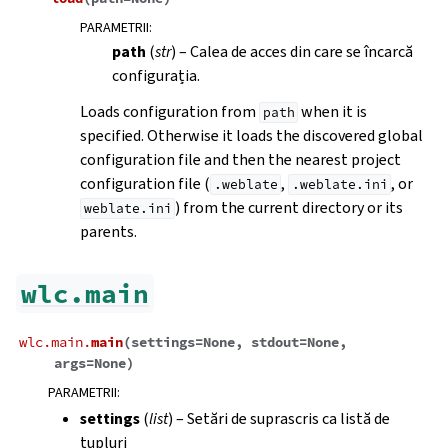
PARAMETRII
:
path
(
str
) – Calea de acces din care se încarcă
configurația.
Loads configuration from
when it is
path
specified. Otherwise it loads the discovered global
configuration file and then the nearest project
configuration file (
,
, or
.weblate
.weblate.ini
) from the current directory or its
weblate.ini
parents.
wlc.main
wlc.main.
main
(
settings
=
None
,
stdout
=
None
,
args
=
None
)
PARAMETRII
:
settings
(
list
) – Setări de suprascris ca listă de
tupluri