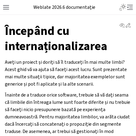
Weblate 2026.6 documentație
View 
Ed
Începând cu
internaționalizarea
Aveți un proiect și doriți să îl traduceți în mai multe limbi?
Acest ghid vă va ajuta să faceți acest lucru. Sunt prezentate
mai multe situații tipice, dar majoritatea exemplelor sunt
generice și pot fi aplicate și la alte scenarii.
Înainte de a traduce orice software, trebuie să vă dați seama
că limbile din întreaga lume sunt foarte diferite și nu trebuie
să faceți nicio presupunere bazată pe experiența
dumneavoastră. Pentru majoritatea limbilor, va arăta ciudat
dacă încercați să concatenați o propoziție din segmente
traduse. De asemenea, ar trebui să gestionați în mod