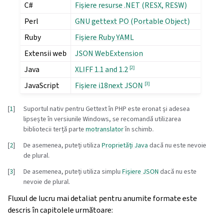
C#
Fișiere resurse .NET (RESX, RESW)
Perl
GNU gettext PO (Portable Object)
Ruby
Fișiere Ruby YAML
Extensii web
JSON WebExtension
Java
[
2
]
XLIFF 1.1 and 1.2
JavaScript
[
3
]
Fișiere i18next JSON
[
1
]
Suportul nativ pentru Gettext în PHP este eronat și adesea
lipsește în versiunile Windows, se recomandă utilizarea
bibliotecii terță parte
motranslator
în schimb.
[
2
]
De asemenea, puteți utiliza
Proprietăți Java
dacă nu este nevoie
de plural.
[
3
]
De asemenea, puteți utiliza simplu
Fișiere JSON
dacă nu este
nevoie de plural.
Fluxul de lucru mai detaliat pentru anumite formate este
descris în capitolele următoare: