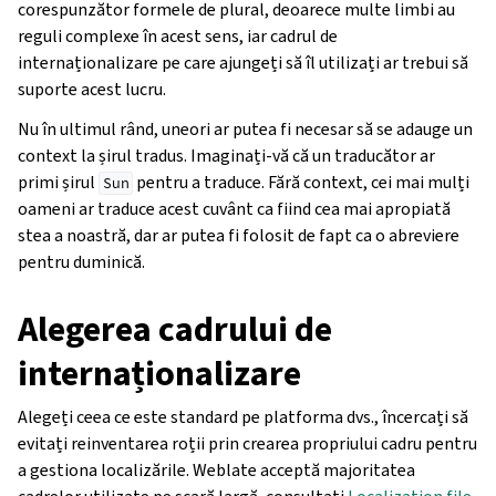
corespunzător formele de plural, deoarece multe limbi au
reguli complexe în acest sens, iar cadrul de
internaționalizare pe care ajungeți să îl utilizați ar trebui să
suporte acest lucru.
Nu în ultimul rând, uneori ar putea fi necesar să se adauge un
context la șirul tradus. Imaginați-vă că un traducător ar
primi șirul
pentru a traduce. Fără context, cei mai mulți
Sun
oameni ar traduce acest cuvânt ca fiind cea mai apropiată
stea a noastră, dar ar putea fi folosit de fapt ca o abreviere
pentru duminică.
Alegerea cadrului de
internaționalizare
Alegeți ceea ce este standard pe platforma dvs., încercați să
evitați reinventarea roții prin crearea propriului cadru pentru
a gestiona localizările. Weblate acceptă majoritatea