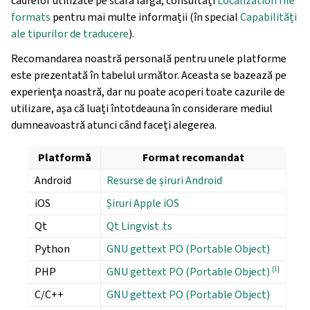
cadrelor utilizate pe scară largă, consultați
Localization file
formats
pentru mai multe informații (în special
Capabilități
ale tipurilor de traducere
).
Recomandarea noastră personală pentru unele platforme
este prezentată în tabelul următor. Aceasta se bazează pe
experiența noastră, dar nu poate acoperi toate cazurile de
utilizare, așa că luați întotdeauna în considerare mediul
dumneavoastră atunci când faceți alegerea.
Platformă
Format recomandat
Android
Resurse de șiruri Android
iOS
Șiruri Apple iOS
Qt
Qt Lingvist .ts
Python
GNU gettext PO (Portable Object)
PHP
[
1
]
GNU gettext PO (Portable Object)
C/C++
GNU gettext PO (Portable Object)